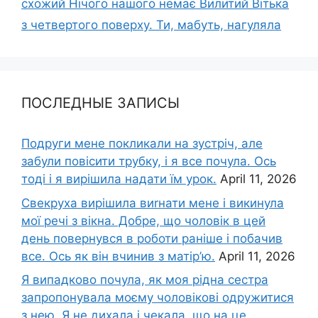
схожий Нічого нашого немає Вилитий Вітька
з четвертого поверху. Ти, мабуть, нагуляла
ПОСЛЕДНЫЕ ЗАПИСЫ
Подруги мене покликали на зустріч, але
забули повісити трубку, і я все почула. Ось
тоді і я вирішила надати їм урок.
April 11, 2026
Свекруха вирішила виrнати мене і викинула
мої речі з вікна. Добре, що чоловік в цей
день повернувся в роботи раніше і побачив
все. Ось як він вчинив з матір’ю.
April 11, 2026
Я випадково почула, як моя рідна сестра
запропонувала моєму чоловікові одружитися
з нею. Я не дихала і чекала, що на це