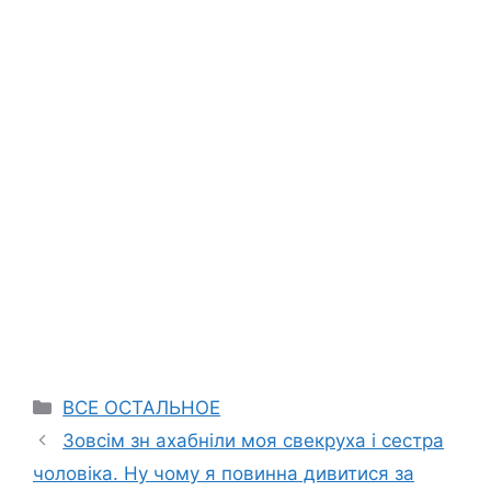
Categories
ВСЕ ОСТАЛЬНОЕ
Зовсім зн ахабніли моя свекруха і сестра
чоловіка. Ну чому я повинна дивитися за