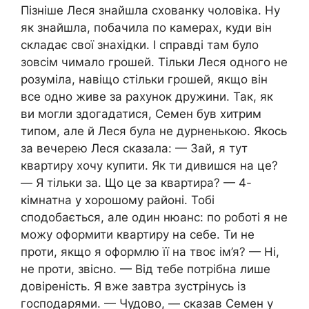
Пізніше Леся знайшла схованку чоловіка. Ну
як знайшла, побачила по камерах, куди він
складає свої знахідки. І справді там було
зовсім чимало грошей. Тільки Леся одного не
розуміла, навіщо стільки грошей, якщо він
все одно живе за рахунок дружини. Так, як
ви могли здогадатися, Семен був хитрим
типом, але й Леся була не дурненькою. Якось
за вечерею Леся сказала: — Зай, я тут
квартиру хочу купити. Як ти дивишся на це?
— Я тільки за. Що це за квартира? — 4-
кімнатна у хорошому районі. Тобі
сподобається, але один нюанс: по роботі я не
можу оформити квартиру на себе. Ти не
проти, якщо я оформлю її на твоє ім’я? — Ні,
не проти, звісно. — Від тебе потрібна лише
довіреність. Я вже завтра зустрінусь із
господарями. — Чудово, — сказав Семен у