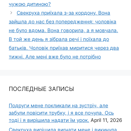
чужою дитиною?
Cвекруха приїхала з-за кордону. Вона
зайшла до нас без попередження: чоловіка
не було вдома. Вона говорила, а я мовчала.
В той же день я зібрала речі і поїхала до
батьків. Чоловік приїхав миритися через два
тижні. Але мені вже було не потрібно
ПОСЛЕДНЫЕ ЗАПИСЫ
Подруги мене покликали на зустріч, але
забули повісити трубку, і я все почула. Ось
тоді і я вирішила надати їм урок.
April 11, 2026
Свекруха вирішила виrнати мене і викинула