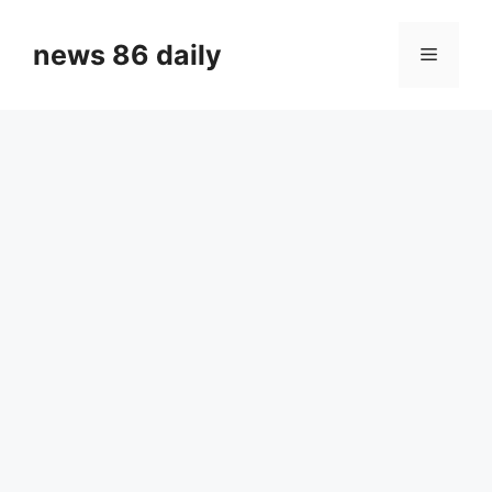
Skip
to
news 86 daily
Menu
content