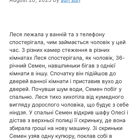
August 20, 2025
by
sun sun
Леся лежала у ванній та з телефону
спостерігала, чим займається чоловік у цей
час. З різних камер стеження в різних
кімнатах Леся спостерігала, як чоловік, 36-
річний Семен, навшпиньки бігав з однієї
кімнати в іншу. Спочатку він підійшов до
дверей ванної кімнати і приставив вухо до
дверей. Почувши шум води, Семен побіг у
спальню. Леся тихо хихотіла від кумедного
вигляду дорослого чоловіка, що будує з себе
ніндзя. У спальні Семен відкрив шафу Олесі і
дістав з верхньої полиці її скриньку, де вона
збирала rроші на нову машину. Зі скриньки
Семен узяв одну купюру, поклав собі в