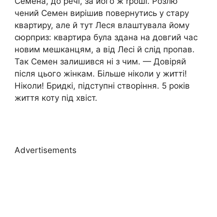
Семена, до речі, за його ж rроші. Розлю
чений Семен вирішив повернутись у стару
квартиру, але й тут Леся влаштувала йому
сюрприз: квартира була здана на довгий час
новим мешканцям, а від Лесі й слід пропав.
Так Семен залишився ні з чим. — Довіряй
після цього жінкам. Більше ніколи у житті!
Ніколи! Бридкі, підступні створіння. 5 років
життя коту під хвіст.
Advertisements