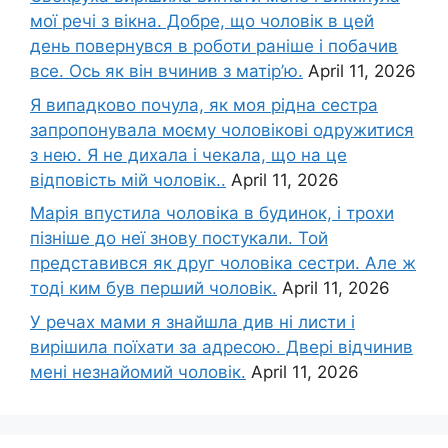
мої речі з вікна. Добре, що чоловік в цей
день повернувся в роботи раніше і побачив
все. Ось як він вчинив з матір’ю.
April 11, 2026
Я випадково почула, як моя рідна сестра
запропонувала моєму чоловікові одружитися
з нею. Я не дихала і чекала, що на це
відповість мій чоловік..
April 11, 2026
Марія впустила чоловіка в будинок, і трохи
пізніше до неї знову постукали. Той
представився як друг чоловіка сестри. Але ж
тоді ким був перший чоловік.
April 11, 2026
У речах мами я знайшла див ні листи і
вирішила поїхати за адресою. Двері відчинив
мені незнайомий чоловік.
April 11, 2026