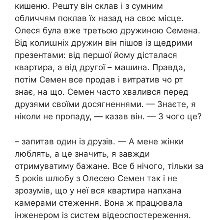
кишеню. Решту він склав і з сумним
обличчям поклав їх назад на своє місце.
Олеся була вже третьою дружиною Семена.
Від колиաніх дружин він пішов із щедрими
презентами: від першої йому дісталася
квартира, а від другої – машина. Правда,
потім Семен все продав і витратив чо рт
знає, на що. Семен часто хвалився перед
друзями своїми досягненнями. — Знаєте, я
ніколи не пропаду, — казав він. — З чого це?
– запитав один із друзів. — А мене жінки
люблять, а це значить, я завжди
отримуватиму бажане. Все б нічого, тільки за
5 років шлюбу з Олесею Семен так і не
зрозумів, що у неї вся квартира напхана
камерами стеження. Вона ж працювала
інженером із систем відеоспостереження.