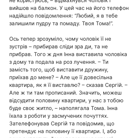
не користуюсь, – відмахнувся чоловік і
вийшов на балкон. У цей час на його телефон
надійшло повідомлення: “Любий, я в тебе
залишили пудру та помаду. Твоя Тома!”.
Ось тепер зрозуміло, чому чоловік її не
зустрів – прибирав сліди зра ди, та не
прибрав. Того ж дня Інна виставила чоловіка
з дому та подала на роз лучення. – Ти
замість того, щоб виставити дружину,
приїхав до мене? – Але це її довесільна
квартира, як я її виставлю? – сказав Сергій. –
Але ж ти там прописаний. Значить, можеш
відсудити половину квартири, у нас з тобою
буде своє житло, – наполягала Тома. Інна
їхала з роботи у засмучених почуттях.
Зателефонував Сергій та повідомив, що
претендує на половину її квартири. І, або