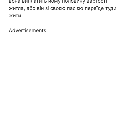
вона виплатить йому половину вартості
житла, або він зі своєю пасією переїде туди
жити.
Advertisements