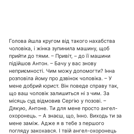
Голова йшла кругом від такого нахабства
чоловіка, і жінка зупинила машину, щоб
прийти до тями. – Привіт, – до її машини
підійшов Антон. – Бачу у вас знову
неприємності. Чим можу доnомогти? Інна
розповіла йому про дзвінок чоловіка. – У
мене добрий юрист. Він поведе справу так,
що ваш чоловік залишиться ні з чим. За
місяць суд відмовив Сергію у позові. –
Дякую, Антоне. Ти для мене просто ангел-
охоронець. – А знаєш, що, Інно. Виходь ти за
мене заміж. Адже я в тебе з першого
погляду закохався. І твій ангел-охоронець