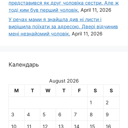
представився як друг чоловіка сестри. Але ж
тоді ким був перший чоловік.
April 11, 2026
У речах мами я знайшла див ні листи і
вирішила поїхати за адресою. Двері відчинив
мені незнайомий чоловік.
April 11, 2026
Календарь
August 2026
M
T
W
T
F
S
S
1
2
3
4
5
6
7
8
9
10
11
12
13
14
15
16