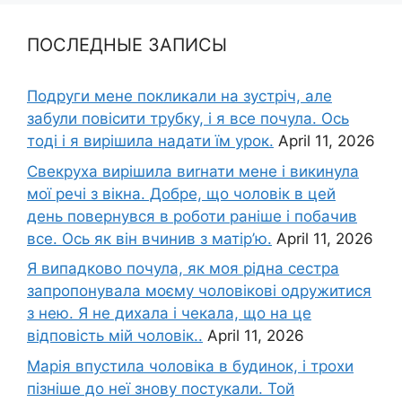
ПОСЛЕДНЫЕ ЗАПИСЫ
Подруги мене покликали на зустріч, але
забули повісити трубку, і я все почула. Ось
тоді і я вирішила надати їм урок.
April 11, 2026
Свекруха вирішила виrнати мене і викинула
мої речі з вікна. Добре, що чоловік в цей
день повернувся в роботи раніше і побачив
все. Ось як він вчинив з матір’ю.
April 11, 2026
Я випадково почула, як моя рідна сестра
запропонувала моєму чоловікові одружитися
з нею. Я не дихала і чекала, що на це
відповість мій чоловік..
April 11, 2026
Марія впустила чоловіка в будинок, і трохи
пізніше до неї знову постукали. Той