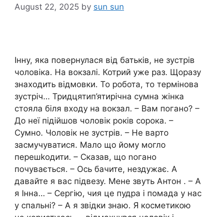
August 22, 2025
by
sun sun
Інну, яка повернулася від батьків, не зустрів
чоловіка. На вокзалі. Котрий уже раз. Щоразу
знаходить відмовки. То робота, то термінова
зустріч… Тридцятип’ятирічна сумна жінка
стояла біля входу на вокзал. – Вам погано? –
До неї підійшов чоловік років сорока. –
Сумно. Чоловік не зустрів. – Не варто
засмучуватися. Мало що йому могло
перешkодити. – Сказав, що nогано
почувається. – Ось бачите, нездужає. А
давайте я вас підвезу. Мене звуть Антон . – А
я Інна… – Сергію, чия це пудра і помада у нас
у спальні? – А я звідки знаю. Я косметикою