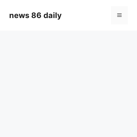
Skip
to
news 86 daily
Menu
content