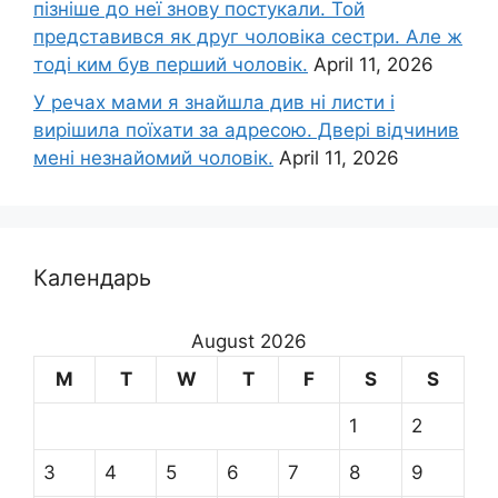
пізніше до неї знову постукали. Той
представився як друг чоловіка сестри. Але ж
тоді ким був перший чоловік.
April 11, 2026
У речах мами я знайшла див ні листи і
вирішила поїхати за адресою. Двері відчинив
мені незнайомий чоловік.
April 11, 2026
Календарь
August 2026
M
T
W
T
F
S
S
1
2
3
4
5
6
7
8
9