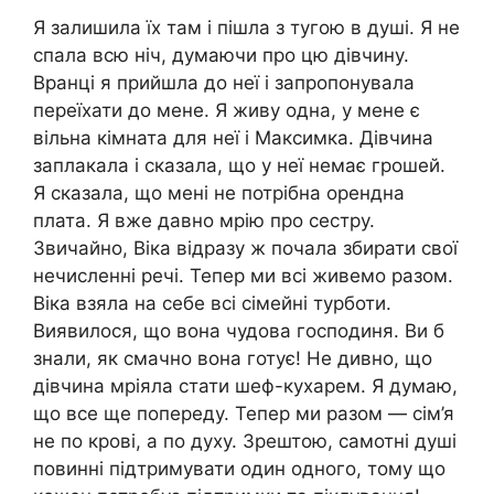
Я залишила їх там і пішла з тугою в душі. Я не
спала всю ніч, думаючи про цю дівчину.
Вранці я прийшла до неї і запропонувала
переїхати до мене. Я живу одна, у мене є
вільна кімната для неї і Максимка. Дівчина
заплакала і сказала, що у неї немає грошей.
Я сказала, що мені не потрібна орендна
плата. Я вже давно мрію про сестру.
Звичайно, Віка відразу ж почала збирати свої
нечисленні речі. Тепер ми всі живемо разом.
Віка взяла на себе всі сімейні турботи.
Виявилося, що вона чудова господиня. Ви б
знали, як смачно вона готує! Не дивно, що
дівчина мріяла стати шеф-кухарем. Я думаю,
що все ще попереду. Тепер ми разом — сім’я
не по крові, а по духу. Зрештою, самотні душі
повинні підтримувати один одного, тому що