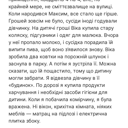
крайней мере, не сміттєзвалище на вулиці.
Коли народився Максим, все стало ще гірше.
Грошей зовсім не було, сусіди іноді годували
дівчинку. На дитячі гроші Віка купила стару
коляску, підгузники і одяг для малюка. Вчора
у неї пропало молоко, і сусідка порадила їй
випити пива, щоб воно з’явилося знову. Віка
зробила два ковтки на порожній шлунок і
заснула в парку. А потім я зустріла її. Можна
сказати, що їй пощастило, тому що дитину
могли забрати. Я відвезла дівчину в її
«будинок». По дорозі я купила продукти
харчування і необхідні засоби гігієни для
дитини. Коли я побачила комірчину, я була
вражена. Ні вікон, крихітна кімната, ніяких
меблів — матрац на підлозі і електрична
плитка збоку.