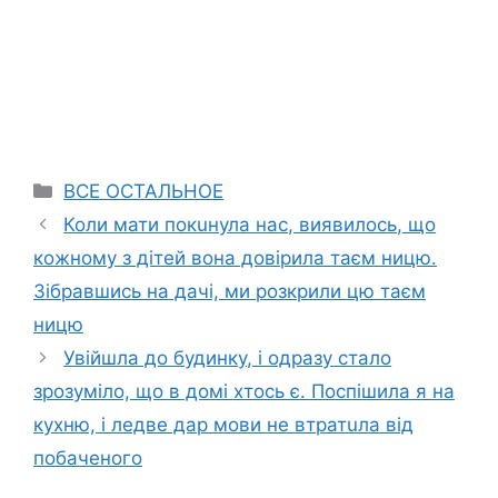
Categories
ВСЕ ОСТАЛЬНОЕ
Коли мати покuнула нас, виявилось, що
кожному з дітей вона довірила таєм ницю.
Зібравшись на дачі, ми розкрили цю таєм
ницю
Увійшла до будинку, і одразу стало
зрозуміло, що в домі хтось є. Поспішила я на
кухню, і ледве дар мови не втратuла від
побаченого