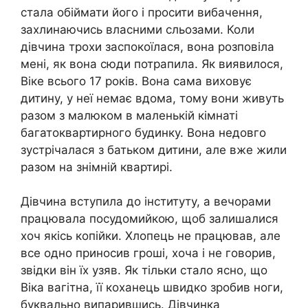
стала обіймати його і просити вибачення,
захлинаючись власними сльозами. Коли
дівчина трохи заспокоїлася, вона розповіла
мені, як вона сюди потрапила. Як виявилося,
Віке всього 17 років. Вона сама виховує
дитину, у неї немає вдома, тому вони живуть
разом з малюком в маленькій кімнаті
багатоквартирного будинку. Вона недовго
зустрічалася з батьком дитини, але вже жили
разом на знімній квартирі.
Дівчина вступила до інституту, а вечорами
працювала посудомийкою, щоб залишалися
хоч якісь копійки. Хлопець не працював, але
все одно приносив гроші, хоча і не говорив,
звідки він їх узяв. Як тільки стало ясно, що
Віка вагітна, її коханець швидко зробив ноги,
буквально випарившись. Дівчинка