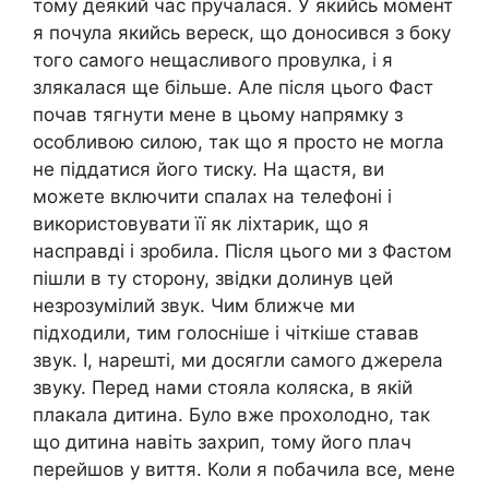
тому деякий час пручалася. У якийсь момент
я почула якийсь вереск, що доносився з боку
того самого нещасливого провулка, і я
злякалася ще більше. Але після цього Фаст
почав тягнути мене в цьому напрямку з
особливою силою, так що я просто не могла
не піддатися його тиску. На щастя, ви
можете включити спалах на телефоні і
використовувати її як ліхтарик, що я
насправді і зробила. Після цього ми з Фастом
пішли в ту сторону, звідки долинув цей
незрозумілий звук. Чим ближче ми
підходили, тим голосніше і чіткіше ставав
звук. І, нарешті, ми досягли самого джерела
звуку. Перед нами стояла коляска, в якій
плакала дитина. Було вже прохолодно, так
що дитина навіть захрип, тому його плач
перейшов у виття. Коли я побачила все, мене