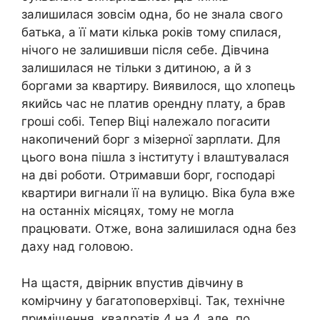
залишилася зовсім одна, бо не знала свого
батька, а її мати кілька років тому спилася,
нічого не залишивши після себе. Дівчина
залишилася не тільки з дитиною, а й з
боргами за квартиру. Виявилося, що хлопець
якийсь час не платив орендну плату, а брав
гроші собі. Тепер Віці належало погасити
накопичений борг з мізерної зарплати. Для
цього вона пішла з інституту і влаштувалася
на дві роботи. Отримавши борг, господарі
квартири вигнали її на вулицю. Віка була вже
на останніх місяцях, тому не могла
працювати. Отже, вона залишилася одна без
даху над головою.
На щастя, двірник впустив дівчину в
комірчину у багатоповерхівці. Так, технічне
приміщення, квадратів 4 на 4, але, по