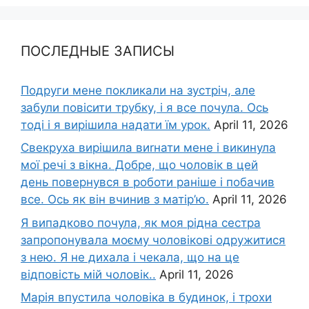
ПОСЛЕДНЫЕ ЗАПИСЫ
Подруги мене покликали на зустріч, але
забули повісити трубку, і я все почула. Ось
тоді і я вирішила надати їм урок.
April 11, 2026
Свекруха вирішила виrнати мене і викинула
мої речі з вікна. Добре, що чоловік в цей
день повернувся в роботи раніше і побачив
все. Ось як він вчинив з матір’ю.
April 11, 2026
Я випадково почула, як моя рідна сестра
запропонувала моєму чоловікові одружитися
з нею. Я не дихала і чекала, що на це
відповість мій чоловік..
April 11, 2026
Марія впустила чоловіка в будинок, і трохи