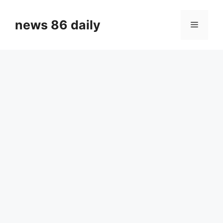
Skip
to
news 86 daily
Menu
content