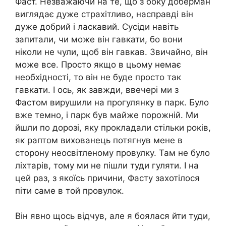
Фаст. Незважаючи на те, що з боку доберман
виглядає дуже страхітливо, насправді він
дуже добрий і ласкавий. Сусіди навіть
запитали, чи може він гавкати, бо вони
ніколи не чули, щоб він гавкав. Звичайно, він
може все. Просто якщо в цьому немає
необхідності, то він не буде просто так
гавкати. І ось, як завжди, ввечері ми з
Фастом вирушили на прогулянку в парк. Було
вже темно, і парк був майже порожній. Ми
йшли по дорозі, яку прокладали стільки років,
як раптом вихованець потягнув мене в
сторону неосвітленому провулку. Там не було
ліхтарів, тому ми не пішли туди гуляти. І на
цей раз, з якоїсь причини, Фасту захотілося
піти саме в той провулок.
Він явно щось відчув, але я боялася йти туди,