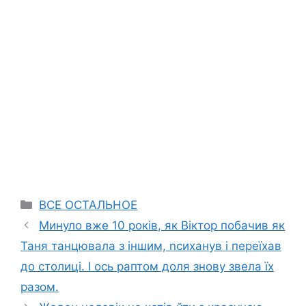
Categories
ВСЕ ОСТАЛЬНОЕ
Минуло вже 10 років, як Віктор побачив як
Таня танцювала з іншим, nсиханув і переїхав
до столиці. І ось раптом доля знову звела їх
разом.