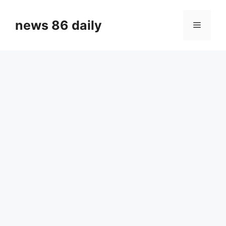
Skip
to
news 86 daily
Menu
content