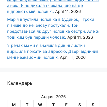
з нею. Я не дихала і чекала, що на це
відповість мій чоловік..
April 11, 2026
Марія впустила чоловіка в будинок, і трохи
пізніше до неї знову постукали. Той
представився як друг чоловіка сестри. Але ж
тоді ким був перший чоловік.
April 11, 2026
У речах мами я знайшла див ні листи і
вирішила поїхати за адресою. Двері відчинив
мені незнайомий чоловік.
April 11, 2026
Календарь
August 2026
M
T
W
T
F
S
S