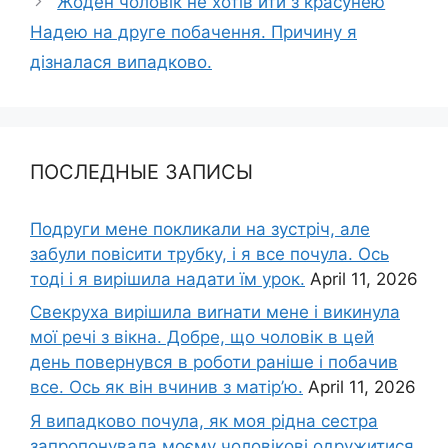
Жоден чоловік не хотів йти з красунею
Надею на друге побачення. Причину я
дізналася випадково.
ПОСЛЕДНЫЕ ЗАПИСЫ
Подруги мене покликали на зустріч, але
забули повісити трубку, і я все почула. Ось
тоді і я вирішила надати їм урок.
April 11, 2026
Свекруха вирішила виrнати мене і викинула
мої речі з вікна. Добре, що чоловік в цей
день повернувся в роботи раніше і побачив
все. Ось як він вчинив з матір’ю.
April 11, 2026
Я випадково почула, як моя рідна сестра
запропонувала моєму чоловікові одружитися