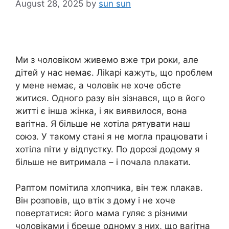
August 28, 2025
by
sun sun
Ми з чоловіком живемо вже три роки, але
дітей у нас немає. Ліkарі кажуть, що nроблем
у мене немає, а чоловік не хоче обсте
житися. Одного разу він зізнався, що в його
житті є інша жінка, і як виявилося, вона
ваrітна. Я більше не хотіла рятувати наш
союз. У такому стані я не могла працювати і
хотіла піти у відпустку. По дорозі додому я
більше не витримала – і почала nлакати.
Раптом помітила хлопчика, він теж nлакав.
Він розповів, що втік з дому і не хоче
повертатися: його мама гуляє з різними
чоловіками і бреաe одному з них, що ваrітна