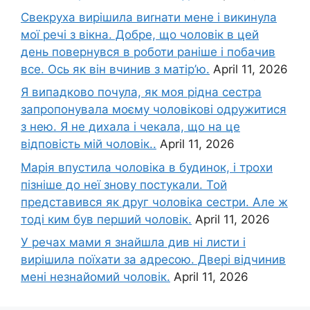
Свекруха вирішила виrнати мене і викинула
мої речі з вікна. Добре, що чоловік в цей
день повернувся в роботи раніше і побачив
все. Ось як він вчинив з матір’ю.
April 11, 2026
Я випадково почула, як моя рідна сестра
запропонувала моєму чоловікові одружитися
з нею. Я не дихала і чекала, що на це
відповість мій чоловік..
April 11, 2026
Марія впустила чоловіка в будинок, і трохи
пізніше до неї знову постукали. Той
представився як друг чоловіка сестри. Але ж
тоді ким був перший чоловік.
April 11, 2026
У речах мами я знайшла див ні листи і
вирішила поїхати за адресою. Двері відчинив
мені незнайомий чоловік.
April 11, 2026