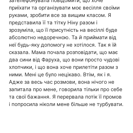
зателефонувала повідомити, що хоче
приїхати та організувати моє весілля своїми
руками, зробити все за вищим класом. Я
представила її та тітку Ніну разом і
зрозуміла, що її присутність на весіллі буде
абсолютно недоречною. Та й приймати від
неї будь-яку допомогу не хотілося. Так я їй
сказала. Мама почала розповідати, що має
два сини від Фаруха, що вони просто чудові
хлопчики, і що вона хоче прилетіти разом з
ними. Мені це було нецікаво. Втім, як і я.
Адже за весь час розмови, вона нічого не
запитала про мене, говорила тільки про себе
та свої бажання. Я перервала потік її промов
і попросила ніколи мене більше не турбувати.