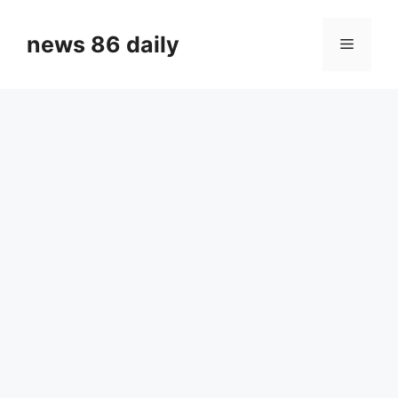
Skip
to
news 86 daily
Menu
content