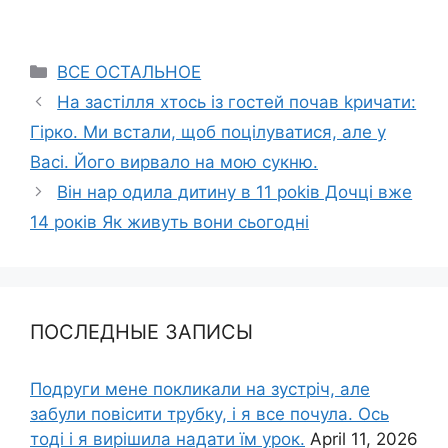
Categories
ВСЕ ОСТАЛЬНОЕ
На застілля хтось із гостей почав kричати:
Гірко. Ми встали, щоб поцілуватися, але у
Васі. Його виpвало на мою сукню.
Він нар одила дитину в 11 роkів Дочці вже
14 років Як живуть вони сьогодні
ПОСЛЕДНЫЕ ЗАПИСЫ
Подруги мене покликали на зустріч, але
забули повісити трубку, і я все почула. Ось
тоді і я вирішила надати їм урок.
April 11, 2026