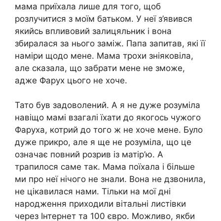
мама приїхала лише для того, щоб
розлучитися з моїм батьком. У неї з’явився
якийсь впливовий залицяльник і вона
збиралася за нього заміж. Папа запитав, які її
наміри щодо мене. Мама трохи зніяковіла,
але сказала, що забрати мене не зможе,
адже Фарух цього не хоче.
Тато був задоволений. А я не дуже розуміла
навіщо мамі взагалі їхати до якогось чужого
Фаруха, котрий до того ж не хоче мене. Було
дуже прикро, але я ще не розуміла, що це
означає повний розрив із матір’ю. А
трапилося саме так. Мама поїхала і більше
ми про неї нічого не знали. Вона не дзвонила,
не цікавилася нами. Тільки на мої дні
народження приходили вітальні листівки
через Інтернет та 100 євро. Можливо, якби