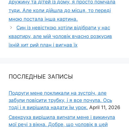
дружину та дітей із дому, я просто помчала
туди. Але коли дійшла до місця, то переді
мною постала інша картина.
Син із невісткою хотіли відібрати у нас
квартиру, але мій чоловік вчасно розкусив
їхній хит рий план і вигнав їх
ПОСЛЕДНЫЕ ЗАПИСЫ
Подруги мене покликали на зустріч, але
забули повісити трубку, і я все почула. Ось
тоді і я вирішила надати їм урок.
April 11, 2026
Свекруха вирішила виrнати мене і викинула
мої речі з вікна. Добре, що чоловік в цей