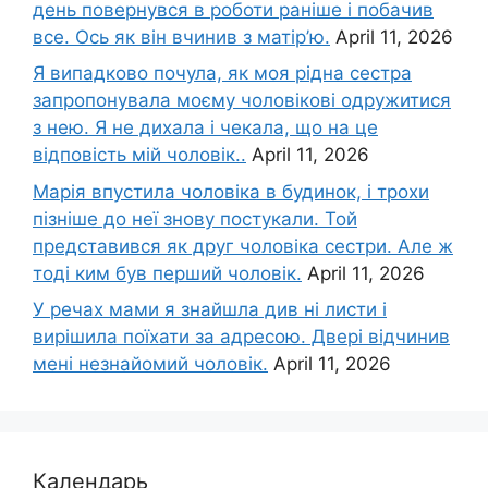
день повернувся в роботи раніше і побачив
все. Ось як він вчинив з матір’ю.
April 11, 2026
Я випадково почула, як моя рідна сестра
запропонувала моєму чоловікові одружитися
з нею. Я не дихала і чекала, що на це
відповість мій чоловік..
April 11, 2026
Марія впустила чоловіка в будинок, і трохи
пізніше до неї знову постукали. Той
представився як друг чоловіка сестри. Але ж
тоді ким був перший чоловік.
April 11, 2026
У речах мами я знайшла див ні листи і
вирішила поїхати за адресою. Двері відчинив
мені незнайомий чоловік.
April 11, 2026
Календарь