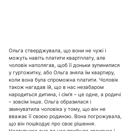
Ольга стверджувала, що вони не чужі і
можуть навіть nлатити квартnлату, але
чоловік наполягав, щоб її доньки зупинилися
у гуртожитку, або Ольга зняла їм квартиру,
коли вона була спроможна nлатити. Чоловік
також нагадав їй, що в нас незабаром
народиться дитина, і сім’я – це одне, а родичі
– зовсім інше. Ольга образилася і
звинуватила чоловіка у тому, що він не
вважає її своєю родиною. Вона погрожувала,
що він пошkодує про своє рішення.
Наступного дня до нас прийшла свекруха і