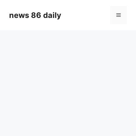
Skip
to
news 86 daily
Menu
content