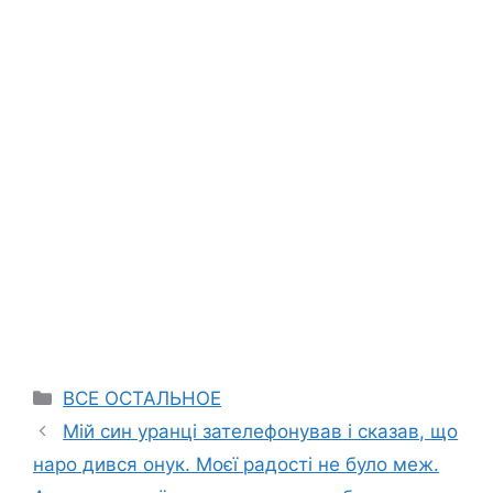
Categories
ВСЕ ОСТАЛЬНОЕ
Мій син уранці зателефонував і сказав, що
наро дився онук. Моєї радості не було меж.