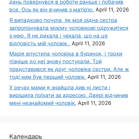
день повернувся в роботи раніше і побачив
все. Ось як він вчинив з матір’ю.
April 11, 2026
Я випадково почула, як моя рідна сестра
запропонувала моєму чоловікові одружитися
з нею. Я не дихала і чекала, що на це
відповість мій чоловік..
April 11, 2026
Марія впустила чоловіка в будинок, і трохи
пізніше до неї знову постукали. Той
представився як друг чоловіка сестри. Але ж
тоді ким був перший чоловік.
April 11, 2026
У речах мами я знайшла див ні листи і
вирішила поїхати за адресою. Двері відчинив
мені незнайомий чоловік.
April 11, 2026
Календарь