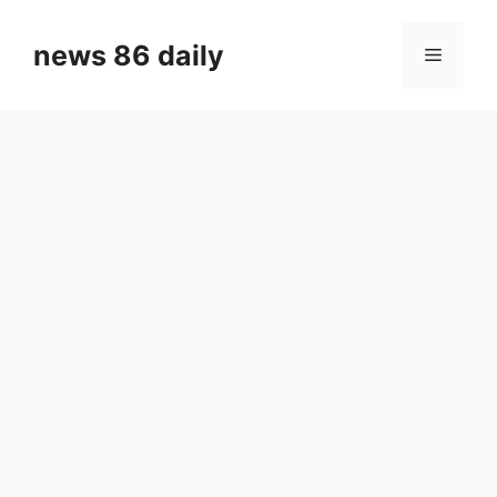
Skip
to
news 86 daily
Menu
content