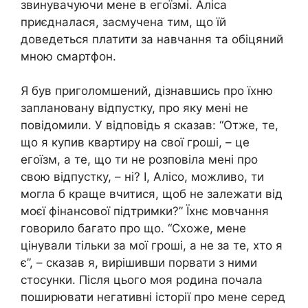
звинувачуючи мене в егоїзмі. Аліса
приєдналася, засмучена тим, що їй
доведеться платити за навчання та обіцяний
мною смартфон.
Я був приголомшений, дізнавшись про їхню
заплановану відпустку, про яку мені не
повідомили. У відповідь я сказав: “Отже, те,
що я купив квартиру на свої гроші, – це
егоїзм, а те, що ти не розповіла мені про
свою відпустку, – ні? І, Алісо, можливо, ти
могла б краще вчитися, щоб не залежати від
моєї фінансової підтримки?” Їхнє мовчання
говорило багато про що. “Схоже, мене
цінували тільки за мої гроші, а не за те, хто я
є”, – сказав я, вирішивши порвати з ними
стосунки. Після цього моя родина почала
поширювати негативні історії про мене серед