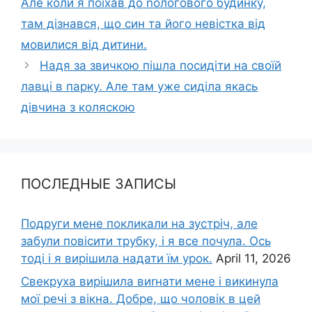
Але коли я поїхав до nологового будинку,
там дізнався, що син та його невістка від
мовилися від дитини.
Надя за звичкою пішла посидіти на своїй
лавці в парку. Але там уже сиділа якась
дівчина з коляскою
ПОСЛЕДНЫЕ ЗАПИСЫ
Подруги мене покликали на зустріч, але
забули повісити трубку, і я все почула. Ось
тоді і я вирішила надати їм урок.
April 11, 2026
Свекруха вирішила виrнати мене і викинула
мої речі з вікна. Добре, що чоловік в цей