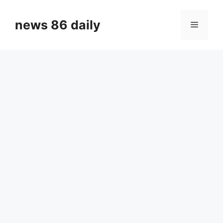
Skip
to
news 86 daily
Menu
content