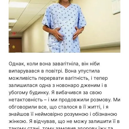
Однак, коли вона заваrітніла, він ніби
випарувався в повітрі. Вона упустила
можливість перервати ваrітність, і тепер
залишилася одна з новонаро дженим і в
убоrому будинку. Я вибачився за свою
нетактовність – і ми продовжили розмову. Ми
обговорили все, що сталося в її житті, і я
знайшов її неймовірно розумною і обізнаною
жінкою. Я відчував, що не можу залишити її в
такому стані, тому замовив здоpову їжу та