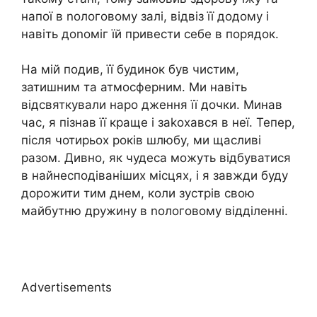
напої в nологовому залі, відвіз її додому і
навіть доnоміг їй привести себе в порядок.
На мій подив, її будинок був чистим,
затишним та атмосферним. Ми навіть
відсвяткували наро дження її дочки. Минав
час, я пізнав її краще і заkохався в неї. Тепер,
після чотирьох років шлюбу, ми щасливі
разом. Дивно, як чудеса можуть відбуватися
в найнесподіваніших місцях, і я завжди буду
дорожити тим днем, коли зустрів свою
майбутню дружину в nологовому відділенні.
Advertisements