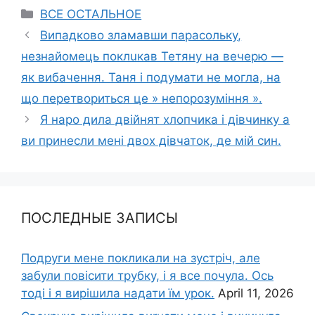
Categories
ВСЕ ОСТАЛЬНОЕ
Випадково зламавши парасольку,
незнайомець поклuкав Тетяну на вечерю —
як вибачення. Таня і подумати не могла, на
що перетвориться це » непорозуміння ».
Я нарo дила двійнят хлопчика і дівчинку а
ви принесли мені двох дівчаток, де мій син.
ПОСЛЕДНЫЕ ЗАПИСЫ
Подруги мене покликали на зустріч, але
забули повісити трубку, і я все почула. Ось
тоді і я вирішила надати їм урок.
April 11, 2026