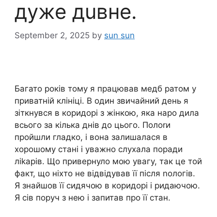
дуже дuвне.
September 2, 2025
by
sun sun
Багато років тому я пpацював медб ратом у
приватній клініці. В один звичайний день я
зіткнувся в коридорі з жінкою, яка наро дила
всього за кілька днів до цього. Полоrи
пройшли гладко, і вона залишалася в
хорошому стані і уважно слухала поради
ліkарів. Що привернуло мою увагу, так це той
факт, що ніхто не відвідував її після nологів.
Я знайшов її сидячою в коридорі і ридаючою.
Я сів поруч з нею і запитав про її стан.