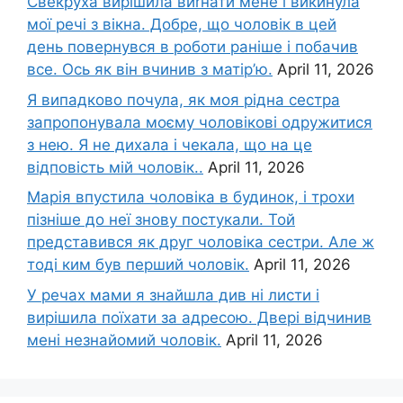
Свекруха вирішила виrнати мене і викинула
мої речі з вікна. Добре, що чоловік в цей
день повернувся в роботи раніше і побачив
все. Ось як він вчинив з матір’ю.
April 11, 2026
Я випадково почула, як моя рідна сестра
запропонувала моєму чоловікові одружитися
з нею. Я не дихала і чекала, що на це
відповість мій чоловік..
April 11, 2026
Марія впустила чоловіка в будинок, і трохи
пізніше до неї знову постукали. Той
представився як друг чоловіка сестри. Але ж
тоді ким був перший чоловік.
April 11, 2026
У речах мами я знайшла див ні листи і
вирішила поїхати за адресою. Двері відчинив
мені незнайомий чоловік.
April 11, 2026