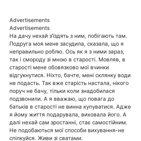
Advertisements
Advertisements
На дачу нехай з’їздять з ним, побігають там.
Подруга моя мене засудила, сказала, що я
неправильно роблю. Ось як я з ними зараз,
так і смороду зі мною в старості. Мовляв, в
старості мене обовязково мої вчинки
відгукнутися. Ніхто, бачте, мені склянку води
не подасть. Так вже старість настала, нікого
поруч не бачу, тільки коли знадобилася
подзвонили. А я вважаю, що повага до
батьків в старості не винна куnуватися. Адже
я йому життя подарувала, виховала його. А
далі нехай сам зростанні, стає самостійним.
Не подобаються мої способи вихування-не
спілкуйся. Живи зі сватами.