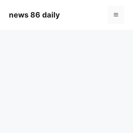
Skip
to
news 86 daily
Menu
content