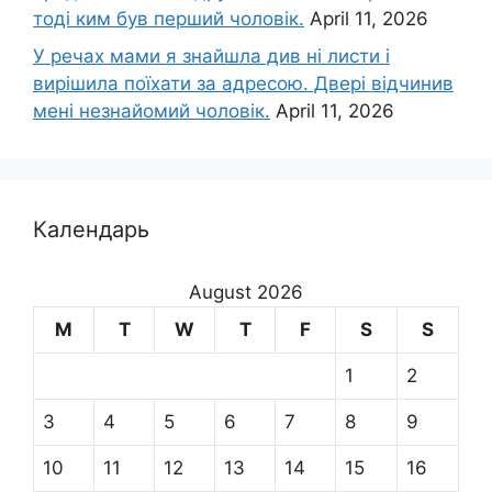
тоді ким був перший чоловік.
April 11, 2026
У речах мами я знайшла див ні листи і
вирішила поїхати за адресою. Двері відчинив
мені незнайомий чоловік.
April 11, 2026
Календарь
August 2026
M
T
W
T
F
S
S
1
2
3
4
5
6
7
8
9
10
11
12
13
14
15
16