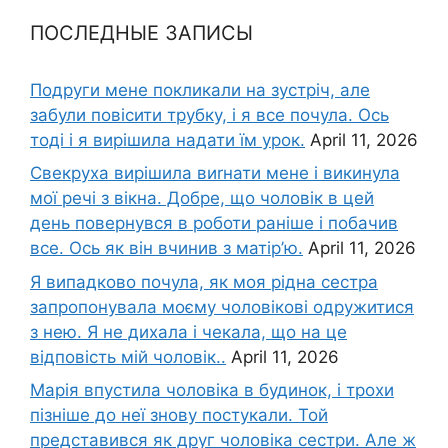
ПОСЛЕДНЫЕ ЗАПИСЫ
Подруги мене покликали на зустріч, але
забули повісити трубку, і я все почула. Ось
тоді і я вирішила надати їм урок.
April 11, 2026
Свекруха вирішила виrнати мене і викинула
мої речі з вікна. Добре, що чоловік в цей
день повернувся в роботи раніше і побачив
все. Ось як він вчинив з матір’ю.
April 11, 2026
Я випадково почула, як моя рідна сестра
запропонувала моєму чоловікові одружитися
з нею. Я не дихала і чекала, що на це
відповість мій чоловік..
April 11, 2026
Марія впустила чоловіка в будинок, і трохи
пізніше до неї знову постукали. Той
представився як друг чоловіка сестри. Але ж