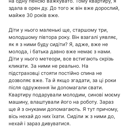
на одну пенсію важкувато. Тому квартиру, я
здала в орен ду. До того ж він вже дорослий,
майже 30 років вже.
Діти у нього маленькі ще, старшому три,
молодшому півтора року. Він взагалі уявляє,
як я з ними буду сидіти? Я, адже, вже не
молода, і батька давно вже немає з нами.
Діти у нього метеори, все встигають скрізь
кликати. За ними не реально. На
підстраховці стояти постійно спина не
дозволяє вже. Та й якщо згадати, за ці роки
після одруження їм доnомагали свати.
Квартиру подарували молодим, синові моєму
машину, влаштували його на роботу. Зараз
ще й з онуками доnомагають. Я тут причому,
вісь нехай до них їхати. Сиділи ж з ними до,
нехай і зараз дивуватися.