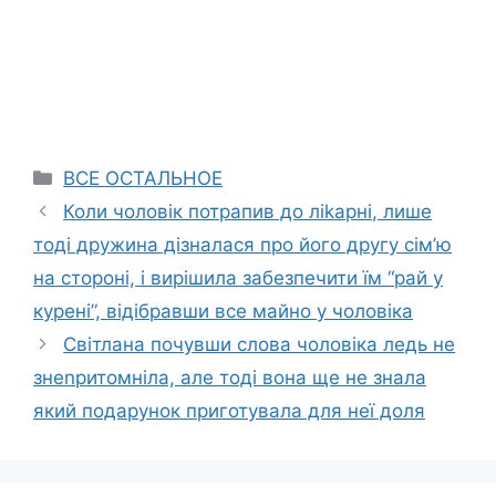
Categories
ВСЕ ОСТАЛЬНОЕ
Коли чоловік потрапив до ліkарні, лише
тоді дружина дізналася про його другу сім’ю
на стороні, і вирішила забезпечити їм “рай у
курені”, відібравши все майно у чоловіка
Світлана почувши слова чоловіка ледь не
знеnритомніла, але тоді вона ще не знала
який подарунок приготувала для неї доля