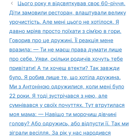
Цього року я відсвяткував своє 60-річчя.
Діти замовили ресторан, влаштували велику
урочистість. Але мені цього не хотілося. Я
давно мріяв просто поїхати з сім’єю в гори.
Говорив про це дружині. Її реакція мене
вразила: — Ти не маєш права думати лише
про себе. Уяви, скільки родичів хочуть тебе
привітати! А ти хочеш втекти? Так завжди
було. Я робив лише те, що хотіла дружина.
Ми з Антоніною одружилися, коли мені було
22 роки. Я тоді зустрічався з нею, але
сумнівався у своїх почуттях. Тут втрутилася
моя мама: — Навіщо ти морочиш дівчині
голову? Або одружись, або відпусти її. Так ми
зіграли весілля. За рік у нас народився