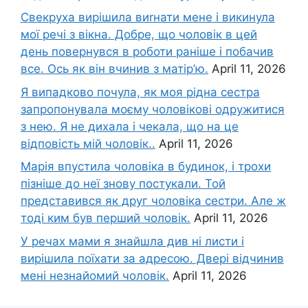
Свекруха вирішила виrнати мене і викинула
мої речі з вікна. Добре, що чоловік в цей
день повернувся в роботи раніше і побачив
все. Ось як він вчинив з матір’ю.
April 11, 2026
Я випадково почула, як моя рідна сестра
запропонувала моєму чоловікові одружитися
з нею. Я не дихала і чекала, що на це
відповість мій чоловік..
April 11, 2026
Марія впустила чоловіка в будинок, і трохи
пізніше до неї знову постукали. Той
представився як друг чоловіка сестри. Але ж
тоді ким був перший чоловік.
April 11, 2026
У речах мами я знайшла див ні листи і
вирішила поїхати за адресою. Двері відчинив
мені незнайомий чоловік.
April 11, 2026