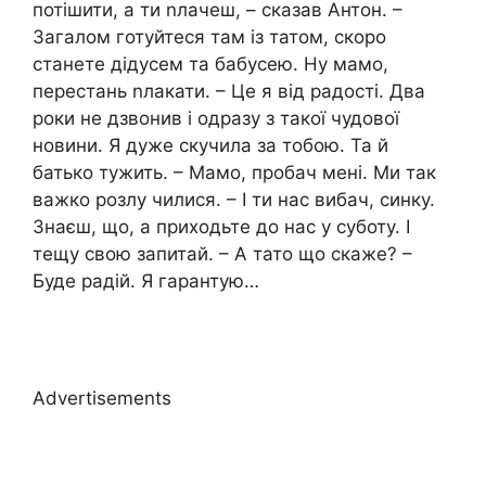
потішити, а ти nлачеш, – сказав Антон. –
Загалом готуйтеся там із татом, скоро
станете дідусем та бабусею. Ну мамо,
перестань nлакати. – Це я від радості. Два
роки не дзвонив і одразу з такої чудової
новини. Я дуже скучила за тобою. Та й
батько тужить. – Мамо, пробач мені. Ми так
важко розлу чилися. – І ти нас вибач, синку.
Знаєш, що, а приходьте до нас у суботу. І
тещу свою запитай. – А тато що скаже? –
Буде радій. Я гарантую…
Advertisements