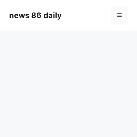
Skip
to
news 86 daily
Menu
content