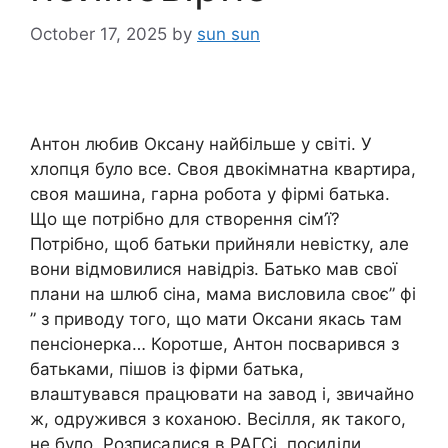
October 17, 2025
by
sun sun
Антон любив Оксану найбільше у світі. У
хлопця було все. Своя двокімнатна квартира,
своя машина, гарна робота у фірмі батька.
Що ще потрібно для створення сім’ї?
Потрібно, щоб батьки прийняли невістку, але
вони відмовилися навідріз. Батько мав свої
плани на шлюб сіна, мама висловила своє” фі
” з приводу того, що мати Оксани якась там
пенсіонерка… Коротше, Антон посварився з
батьками, пішов із фірми батька,
влаштувався працювати на завод і, звичайно
ж, одружився з коханою. Весілля, як такого,
не було. Розписалися в РАГСі, посиділи