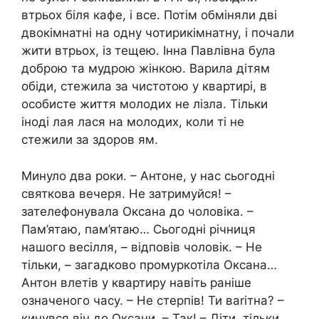
втрьох біля кафе, і все. Потім обміняли дві
двокімнатні на одну чотирикімнатну, і почали
жити втрьох, із тещею. Інна Павлівна була
доброю та мудрою жінкою. Варила дітям
обіди, стежила за чистотою у квартирі, в
особисте життя молодих не лізла. Тільки
іноді лая лася на молодих, коли ті не
стежили за здоров ям.
Минуло два роки. – Антоне, у нас сьогодні
святкова вечеря. Не затримуйся! –
зателефонувала Оксана до чоловіка. –
Пам’ятаю, пам’ятаю… Сьогодні річниця
нашого весілля, – відповів чоловік. – Не
тільки, – загадково промуркотіла Оксана…
Антон влетів у квартиру навіть раніше
означеного часу. – Не стерпів! Ти ваrітна? –
кинувся він до Оксани. – Так! – Діти, тільки