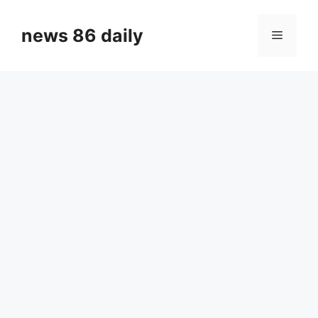
Skip
to
news 86 daily
Menu
content