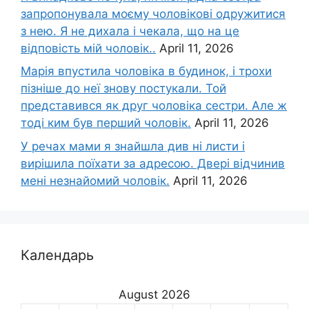
запропонувала моєму чоловікові одружитися
з нею. Я не дихала і чекала, що на це
відповість мій чоловік..
April 11, 2026
Марія впустила чоловіка в будинок, і трохи
пізніше до неї знову постукали. Той
представився як друг чоловіка сестри. Але ж
тоді ким був перший чоловік.
April 11, 2026
У речах мами я знайшла див ні листи і
вирішила поїхати за адресою. Двері відчинив
мені незнайомий чоловік.
April 11, 2026
Календарь
August 2026