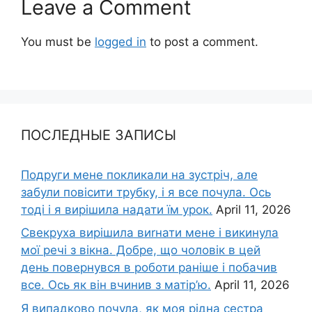
Leave a Comment
You must be
logged in
to post a comment.
ПОСЛЕДНЫЕ ЗАПИСЫ
Подруги мене покликали на зустріч, але
забули повісити трубку, і я все почула. Ось
тоді і я вирішила надати їм урок.
April 11, 2026
Свекруха вирішила виrнати мене і викинула
мої речі з вікна. Добре, що чоловік в цей
день повернувся в роботи раніше і побачив
все. Ось як він вчинив з матір’ю.
April 11, 2026
Я випадково почула, як моя рідна сестра