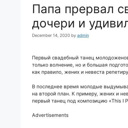
Папа прервал с
дочери и удивил
December 14, 2020
by
admin
Первый свадебный танец молодоженов 
только волнение, но и большая подгот
как правило, жених и невеста репетиру
В последнее время молодые выдумываю
на второй план. К примеру, жених и н
первый танец под композицию «This I P
Advertisements