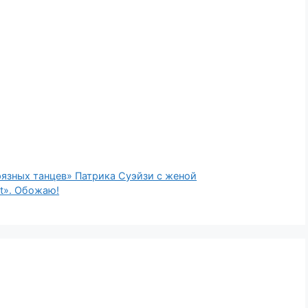
рязных танцев» Патрика Суэйзи с женой
t». Обожаю!