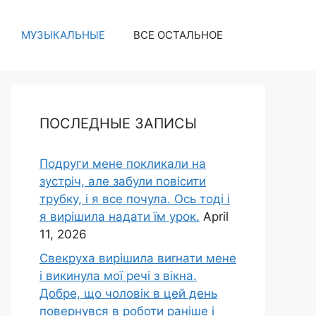
МУЗЫКАЛЬНЫЕ
ВСЕ ОСТАЛЬНОЕ
ПОСЛЕДНЫЕ ЗАПИСЫ
Подруги мене покликали на
зустріч, але забули повісити
трубку, і я все почула. Ось тоді і
я вирішила надати їм урок.
April
11, 2026
Свекруха вирішила виrнати мене
і викинула мої речі з вікна.
Добре, що чоловік в цей день
повернувся в роботи раніше і