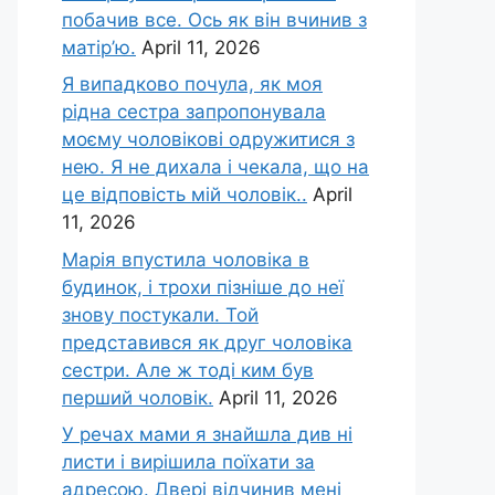
побачив все. Ось як він вчинив з
матір’ю.
April 11, 2026
Я випадково почула, як моя
рідна сестра запропонувала
моєму чоловікові одружитися з
нею. Я не дихала і чекала, що на
це відповість мій чоловік..
April
11, 2026
Марія впустила чоловіка в
будинок, і трохи пізніше до неї
знову постукали. Той
представився як друг чоловіка
сестри. Але ж тоді ким був
перший чоловік.
April 11, 2026
У речах мами я знайшла див ні
листи і вирішила поїхати за
адресою. Двері відчинив мені