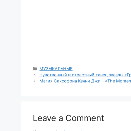
Categories
МУЗЫКАЛЬНЫЕ
Чувственный и страстный танец звезды «Г
Магия Саксофона Кенни Джи – «The Momen
Leave a Comment