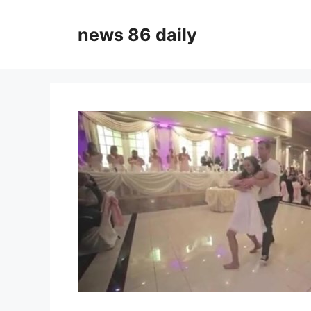
Skip
to
news 86 daily
content