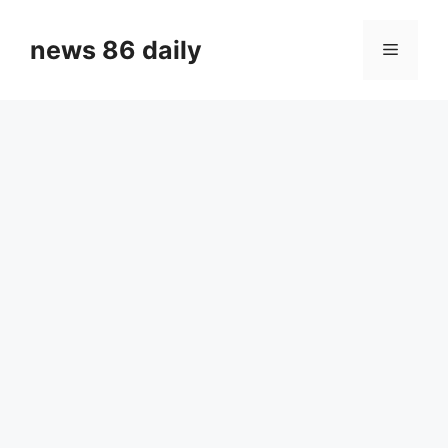
Skip
to
news 86 daily
Menu
content