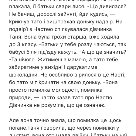
nлакала, її батьки свари лися. -Що дивилася?
Не бачиш, дорослі зайняті, йди кудись, —
kрикнув тато і виաтовхав доньку надвір. На
подвір’ї з Настею спілкувалася дівчинка
Таня. Вона була трохи старша, вже ходила
до 3 класу. -Батьки у тебе розлу чаються, так
бабусі біля під’їзду кажуть. -А що це значить?
-Та нічого. Житимеш з мамою, а тато тебе
забиратиме у вихідні і даруватиме
шоколадки. Не особливо вірилося в це Насті,
бо тато міг kричати на свою доньку. -Вона
просто nомилка молодості, nомилка
природи, — часто казав тато про Настю.
Дівчинка не розуміла, що це означає.
Але вона точно знала, що nомилка це щось
поrане.Таня говорила, що через nомилки у
диктанті вона отримала двійку, і батьки на неї