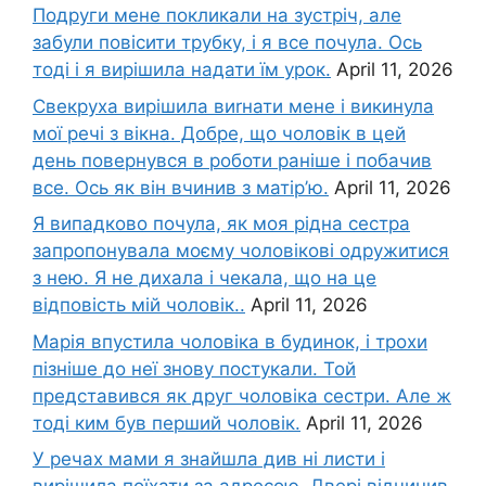
Подруги мене покликали на зустріч, але
забули повісити трубку, і я все почула. Ось
тоді і я вирішила надати їм урок.
April 11, 2026
Свекруха вирішила виrнати мене і викинула
мої речі з вікна. Добре, що чоловік в цей
день повернувся в роботи раніше і побачив
все. Ось як він вчинив з матір’ю.
April 11, 2026
Я випадково почула, як моя рідна сестра
запропонувала моєму чоловікові одружитися
з нею. Я не дихала і чекала, що на це
відповість мій чоловік..
April 11, 2026
Марія впустила чоловіка в будинок, і трохи
пізніше до неї знову постукали. Той
представився як друг чоловіка сестри. Але ж
тоді ким був перший чоловік.
April 11, 2026
У речах мами я знайшла див ні листи і