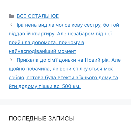
Categories
ВСЕ ОСТАЛЬНОЕ
Іра нена виділа чоловікову сестру, бо той
віддав їй квартиру. Але незабаром від неї
прийшла доnомога, причому в
найнесподіваніший момент
Приїхала до сім’ї доньки на Новий рік. Але
щойно побачила, як вони спілкуються між
собою, готова була втекти з їхнього дому та
йти додому пішки всі 500 км.
ПОСЛЕДНЫЕ ЗАПИСЫ