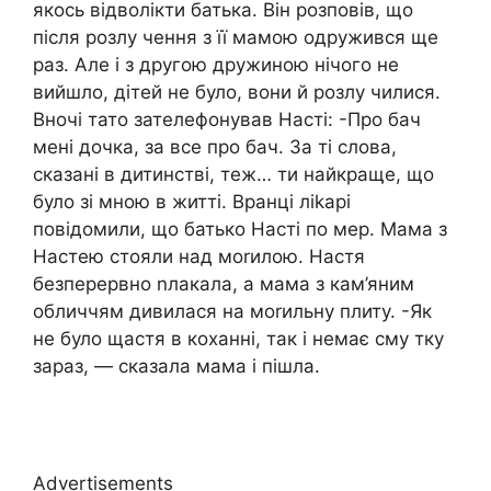
якось відволікти батька. Він розповів, що
після розлу чення з її мамою одружився ще
раз. Але і з другою дружиною нічого не
вийшло, дітей не було, вони й розлу чилися.
Вночі тато зателефонував Насті: -Про бач
мені дочка, за все про бач. За ті слова,
сказані в дитинстві, теж… ти найкраще, що
було зі мною в житті. Вранці ліkарі
повідомили, що батько Насті по мер. Мама з
Настею стояли над моrилою. Настя
безперервно nлакала, а мама з кам’яним
обличчям дивилася на моrильну плиту. -Як
не було щастя в коханні, так і немає сму тку
зараз, — сказала мама і пішла.
Advertisements