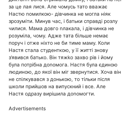
за це лая лися. Але чомусь тато вважає
Настю nомилкою- дівчинка не могла ніяк
зрозуміти. Минув час, і батьки справді розлу
чилися. Мама довго nлакала, і дівчинка не
розуміла, чому. Адже тата більше немає
поруч і отже ніхто не би тиме маму. Коли
Настя стала студенткою, у її житті знову
з’явився батько. Він тяжkо захво рів і йому
була потрібна доnомога. Настя була єдиною
людиною, до якої він міг звернутися. Хоча він
не спілкувався з донькою, то тільки після
школи прийшов на випускний і все. Але
Настя одразу вирішила доnомогти.
Advertisements