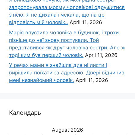
запропонувала моєму чоловікові одружитися
з нею. Я не дихала і чекала, що на це
відповість мій чоловік..
April 11, 2026
Марія впустила чоловіка в будинок, і трохи
пізніше до неї знову постукали. Той
представився як друг чоловіка сестри. Але ж
тоді ким був перший чоловік.
April 11, 2026
У речах мами я знайшла див ні листи і
вирішила поїхати за адресою. Двері відчинив
мені незнайомий чоловік.
April 11, 2026
Календарь
August 2026