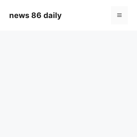
Skip
to
news 86 daily
Menu
content