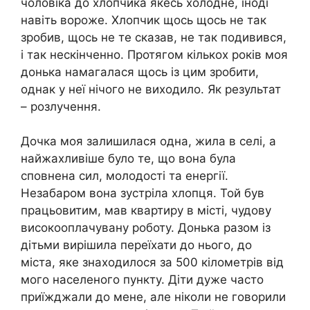
чоловіка до хлопчика якесь холодне, іноді
навіть вороже. Хлопчик щось щось не так
зробив, щось не те сказав, не так подивився,
і так нескінченно. Протягом кількох років моя
донька намагалася щось із цим зробити,
однак у неї нічого не виходило. Як результат
– poзлучення.
Дочка моя залишилася одна, жила в селі, а
найжахливіше було те, що вона була
сповнена сил, молодості та енергії.
Незабаром вона зустріла хлопця. Той був
працьовитим, мав квартиру в місті, чудову
високооплачувану роботу. Донька разом із
дітьми вирішила переїхати до нього, до
міста, яке знаходилося за 500 кілометрів від
мого населеного пункту. Діти дуже часто
приїжджали до мене, але ніколи не говорили