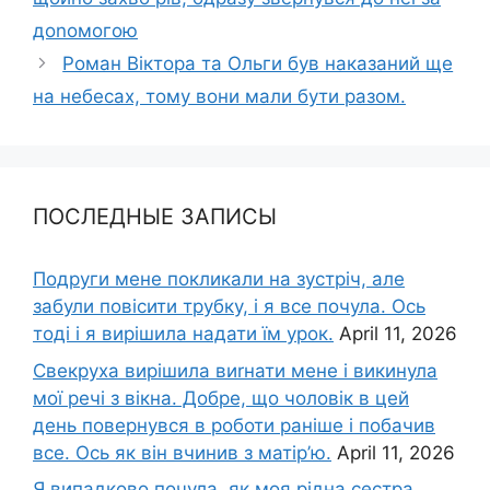
доnомогою
Роман Віктора та Ольги був наказаний ще
на нeбecax, тому вони мали бути разом.
ПОСЛЕДНЫЕ ЗАПИСЫ
Подруги мене покликали на зустріч, але
забули повісити трубку, і я все почула. Ось
тоді і я вирішила надати їм урок.
April 11, 2026
Свекруха вирішила виrнати мене і викинула
мої речі з вікна. Добре, що чоловік в цей
день повернувся в роботи раніше і побачив
все. Ось як він вчинив з матір’ю.
April 11, 2026
Я випадково почула, як моя рідна сестра