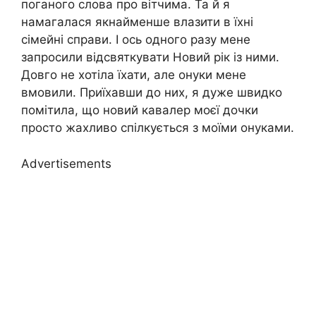
пoганого слова про вітчима. Та й я
намагалася якнайменше влазити в їхні
сімейні справи. І ось одного разу мене
запросили відсвяткувати Новий рік із ними.
Довго не хотіла їхати, але онуки мене
вмовили. Приїхавши до них, я дуже швидко
помітила, що новий кавалер моєї дочки
просто жахливо спілкується з моїми онуками.
Advertisements