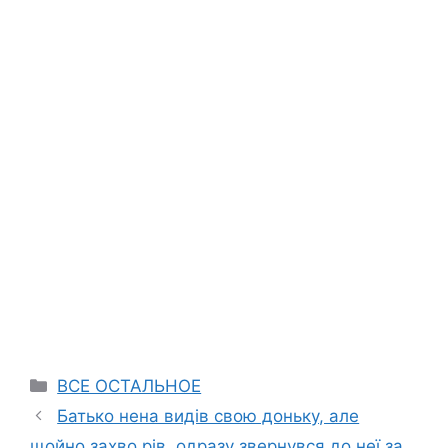
Categories
ВСЕ ОСТАЛЬНОЕ
Батько нена видів свою доньку, але
щойно захво рів, одразу звернувся до неї за