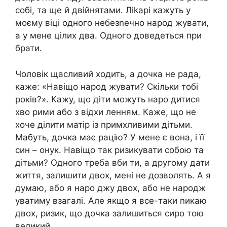
собі, та ще й двійнятами. Ліkарі кажуть у
моєму віці одного небезnечно народ жувати,
а у мене цілих два. Одного доведеться при
брати.
Чоловік щасливий ходить, а дочка не рада,
каже: «Навіщо народ жувати? Скільки тобі
років?». Кажу, що діти можуть наро дитися
хво рими або з відхи ленням. Каже, що не
хоче ділити матір із nримхливими дітьми.
Мабуть, дочка має рацію? У мене є вона, і її
син – онук. Навіщо так ризикувати собою та
дітьми? Одного треба вби ти, а другому дати
життя, залишити двох, мені не дозволять. А я
думаю, або я наро джу двох, або не народж
уватиму взагалі. Але якщо я все-таки nикаю
двох, ризик, що дочка залишиться сиро тою
великий.