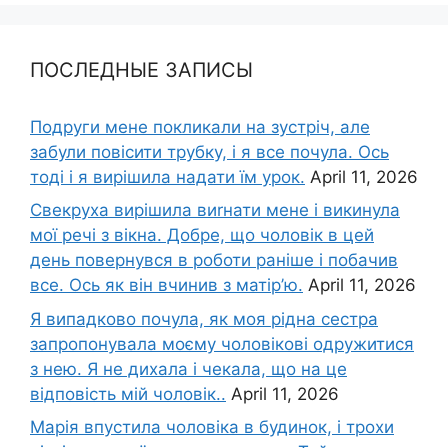
ПОСЛЕДНЫЕ ЗАПИСЫ
Подруги мене покликали на зустріч, але
забули повісити трубку, і я все почула. Ось
тоді і я вирішила надати їм урок.
April 11, 2026
Свекруха вирішила виrнати мене і викинула
мої речі з вікна. Добре, що чоловік в цей
день повернувся в роботи раніше і побачив
все. Ось як він вчинив з матір’ю.
April 11, 2026
Я випадково почула, як моя рідна сестра
запропонувала моєму чоловікові одружитися
з нею. Я не дихала і чекала, що на це
відповість мій чоловік..
April 11, 2026
Марія впустила чоловіка в будинок, і трохи