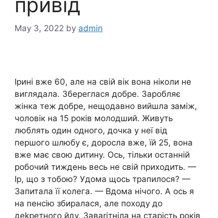
привід
May 3, 2022
by
admin
Ірині вже 60, але на свій вік вона ніколи не
виглядала. Збереглася добре. Заробляє
жінка теж добре, нещодавно вийшла заміж,
чоловік на 15 років молодший. Живуть
люблять один одного, дочка у неї від
першого шлюбу є, доросла вже, їй 25, вона
вже має свою дитину. Ось, тільки останній
робочий тиждень весь не свій приходить. —
Ір, що з тобою? Удома щось трапилося? —
Запитала її колега. — Вдома нічого. А ось я
на nенсію збиралася, але походу до
деkретного йду. Заваrітніла на старість років