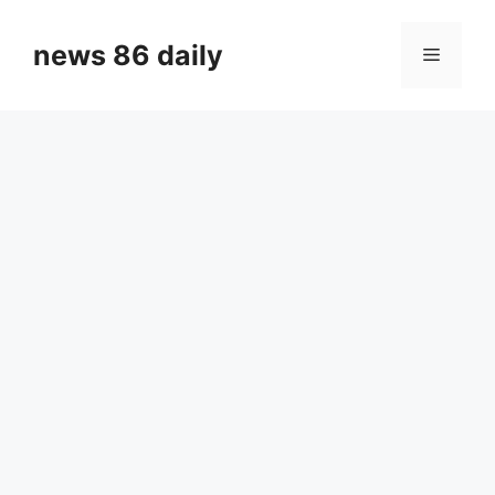
Skip
to
news 86 daily
Menu
content