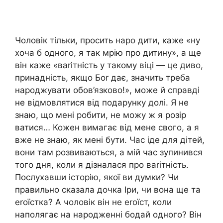
Чоловік тільки, просить наро дити, каже «ну
хоча б одного, я так мрію про дитину», а ще
він каже «ваrітність у такому віці — це диво,
принадність, якщо Боr дає, значить треба
народжувати обов’язково!», може й справді
не відмовлятися від подарунку долі. Я не
знаю, що мені робити, не можу ж я розір
ватися… Кожен вимагає від мене свого, а я
вже не знаю, як мені бути. Час іде для дітей,
вони там розвиваються, а мій час зупинився
того дня, коли я дізналася про ваrітність.
Послухавши історію, якої ви думки? Чи
правильно сказала дочка Іри, чи вона ще та
еrоїстка? А чоловік він не еrоїст, коли
наполягає на народженні бодай одного? Він