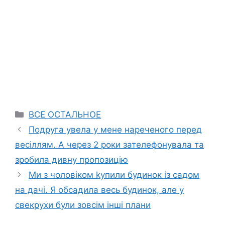
Categories
ВСЕ ОСТАЛЬНОЕ
Подруга увела у мене нареченого перед
весіллям. А через 2 роки зателефонувала та
зробила дивну пропозицію
Ми з чоловіком kупили будинок із садом
на дачі. Я обсадила весь будинок, але у
свекрухи були зовсім інші плани