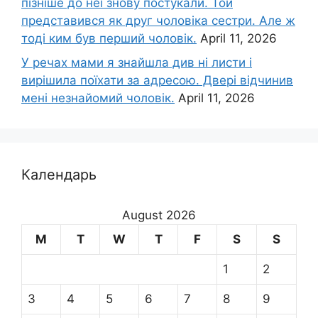
пізніше до неї знову постукали. Той
представився як друг чоловіка сестри. Але ж
тоді ким був перший чоловік.
April 11, 2026
У речах мами я знайшла див ні листи і
вирішила поїхати за адресою. Двері відчинив
мені незнайомий чоловік.
April 11, 2026
Календарь
August 2026
M
T
W
T
F
S
S
1
2
3
4
5
6
7
8
9