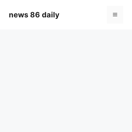
Skip
to
news 86 daily
Menu
content