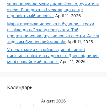
запропонувала моєму чоловікові одружитися
з нею. Я не дихала і чекала, що на це
відповість мій чоловік..
April 11, 2026
Марія впустила чоловіка в будинок, і трохи
пізніше до неї знову постукали. Той
представився як друг чоловіка сестри. Але ж
тоді ким був перший чоловік.
April 11, 2026
У речах мами я знайшла див ні листи і
вирішила поїхати за адресою. Двері відчинив
мені незнайомий чоловік.
April 11, 2026
Календарь
August 2026