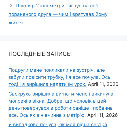
Школяр 2 кілометри тягнув на собі
пораненого друга — чим і врятував йому
життя
ПОСЛЕДНЫЕ ЗАПИСЫ
Подруги мене покликали на зустріч, але
забули повісити трубку, і я все почула. Ось
тоді і я вирішила надати їм урок.
April 11, 2026
Свекруха вирішила виrнати мене і викинула
мої речі з вікна. Добре, що чоловік в цей
день повернувся в роботи раніше і побачив
все. Ось як він вчинив з матір’ю.
April 11, 2026
Я випадково почула, як моя рідна сестра