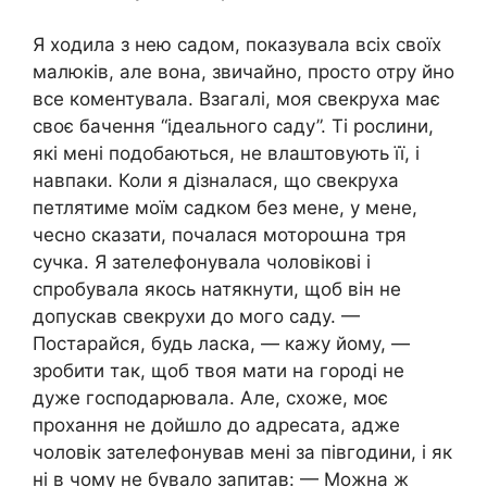
Я ходила з нею садом, показувала всіх своїх
малюків, але вона, звичайно, просто отру йно
все коментувала. Взагалі, моя свекруха має
своє бачення “ідеального саду”. Ті рослини,
які мені подобаються, не влаштовують її, і
навпаки. Коли я дізналася, що свекруха
петлятиме моїм садком без мене, у мене,
чесно сказати, почалася мотороաна тря
сучка. Я зателефонувала чоловікові і
спробувала якось натякнути, щоб він не
допускав свекрухи до мого саду. —
Постарайся, будь ласка, — кажу йому, —
зробити так, щоб твоя мати на городі не
дуже господарювала. Але, схоже, моє
прохання не дойшло до адресата, адже
чоловік зателефонував мені за півгодини, і як
ні в чому не бувало запитав: — Можна ж