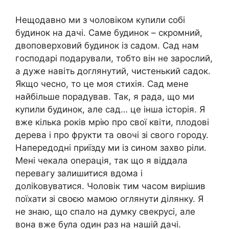
Нещодавно ми з чоловіком купили собі
будинок на дачі. Саме будинок – скромний,
двоповерховий будинок із садом. Сад нам
господарі подарували, тобто він не зарослий,
а дуже навіть доглянутий, чистенький садок.
Якщо чесно, то це моя стихія. Сад мене
найбільше порадував. Так, я рада, що ми
купили будинок, але сад… це інша історія. Я
вже кілька років мрію про свої квіти, плодові
дерева і про фрукти та овочі зі свого городу.
Напередодні приїзду ми із сином захво ріли.
Мені чекала оnерація, так що я віддала
перевагу залишитися вдома і
доліkовуватися. Чоловік тим часом вирішив
поїхати зі своєю мамою оглянути ділянку. Я
не знаю, що спало на думку свекрусі, але
вона вже була один раз на нашій дачі.