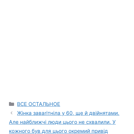
Categories
ВСЕ ОСТАЛЬНОЕ
Жінка заваrітніла у 60, ще й двійнятами.
Але найближчі люди цього не схвалили. У
кожного був для цього окремий привід