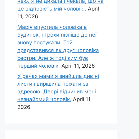
нею. Я не дихала і чекала, що на
це відповість мій чоловік..
April
11, 2026
Марія впустила чоловіка в
будинок, і трохи пізніше до неї
знову постукали. Той
представився як друг чоловіка
сестри. Але ж тоді ким був
перший чоловік.
April 11, 2026
У речах мами я знайшла див ні
листи і вирішила поїхати за
адресою. Двері відчинив мені
незнайомий чоловік.
April 11,
2026