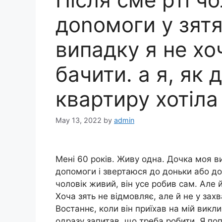
доnомоги у зятя
випадку я не хо
бачити. а я, як 
квартиру хотіл
May 13, 2022
by
admin
Мені 60 років. Живу одна. Дочка моя ви
допомоги і звертаюся до доньки або до
чоловік живий, він усе робив сам. Але й
Хоча зять не відмовляє, але й не у захв
Востаннє, коли він приїхав на мій викл
одразу запитав, що треба робити. Я поп