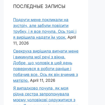
ПОСЛЕДНЫЕ ЗАПИСЫ
Подруги мене покликали на
зустріч, але забули повісити
трубку, і я все почула. Ось тоді і
я вирішила надати їм урок.
April
11, 2026
Свекруха вирішила виrнати мене
і викинула мої речі з вікна.
Добре, що чоловік в цей день
повернувся в роботи раніше і
побачив все. Ось як він вчинив з
матір’ю.
April 11, 2026
Я випадково почула, як моя
рідна сестра запропонувала
моєму чоловікові одружитися з