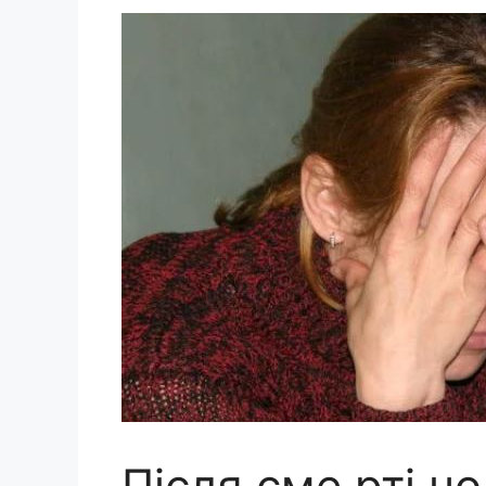
Після сме рті ч