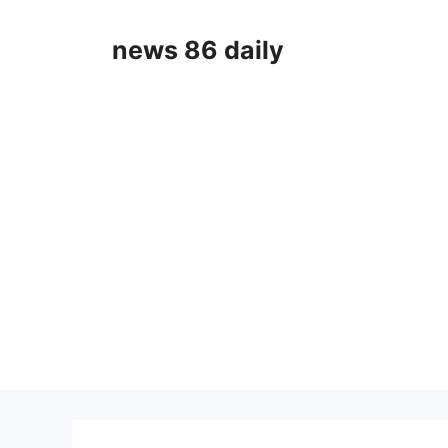
Skip
to
news 86 daily
content