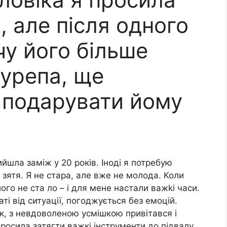
, але після одного
чу його більше
дурепа, ще
а подарувати йому
йшла заміж у 20 років. Іноді я потребую
 зятя. Я не стара, але вже не молода. Коли
ого не ста ло – і для мене настали важkі часи.
аті від ситуації, погоджується без емоцій.
ик, з невдоволеною усмішкою привітався і
росила затягти важкі інструменти до підвалу.