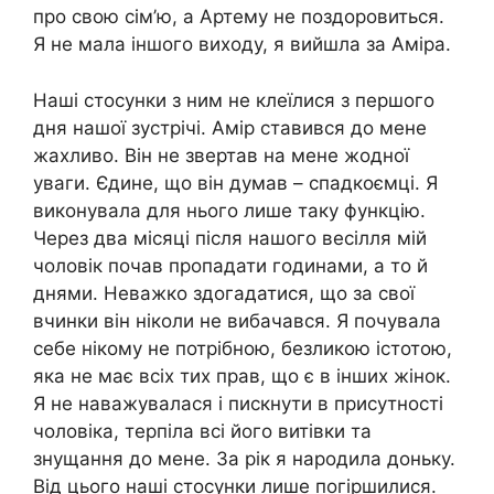
про свою сім’ю, а Артему не поздоровиться.
Я не мала іншого виходу, я вийшла за Аміра.
Наші стосунки з ним не клеїлися з першого
дня нашої зустрічі. Амір ставився до мене
жахливо. Він не звертав на мене жодної
уваги. Єдине, що він думав – спадкоємці. Я
виконувала для нього лише таку функцію.
Через два місяці після нашого весілля мій
чоловік почав пропадати годинами, а то й
днями. Неважко здогадатися, що за свої
вчинки він ніколи не вибачався. Я почувала
себе нікому не потрібною, безликою істотою,
яка не має всіх тих прав, що є в інших жінок.
Я не наважувалася і пискнути в присутності
чоловіка, терпіла всі його витівки та
знущання до мене. За рік я народила доньку.
Від цього наші стосунки лише погіршилися.