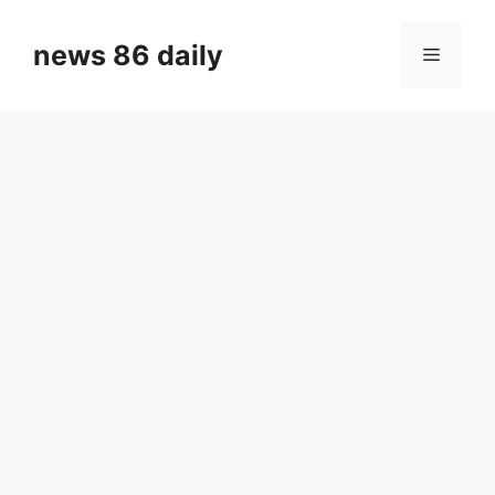
Skip
to
news 86 daily
Menu
content