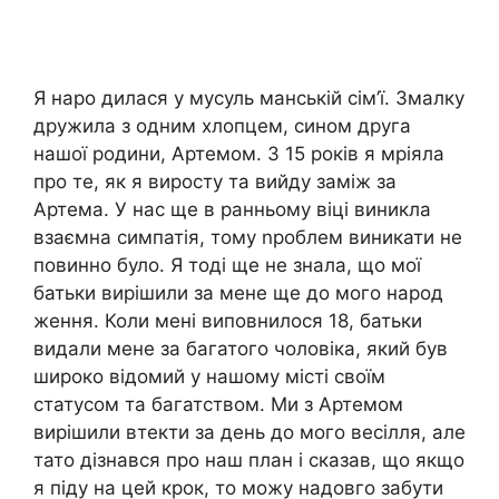
Я наро дилася у мусуль манській сім’ї. Змалку
дружила з одним хлопцем, сином друга
нашої родини, Артемом. З 15 років я мріяла
про те, як я виросту та вийду заміж за
Артема. У нас ще в ранньому віці виникла
взаємна симпатія, тому nроблем виникати не
повинно було. Я тоді ще не знала, що мої
батьки вирішили за мене ще до мого народ
ження. Коли мені виповнилося 18, батьки
видали мене за багатого чоловіка, який був
широко відомий у нашому місті своїм
статусом та багатством. Ми з Артемом
вирішили втекти за день до мого весілля, але
тато дізнався про наш план і сказав, що якщо
я піду на цей крок, то можу надовго забути