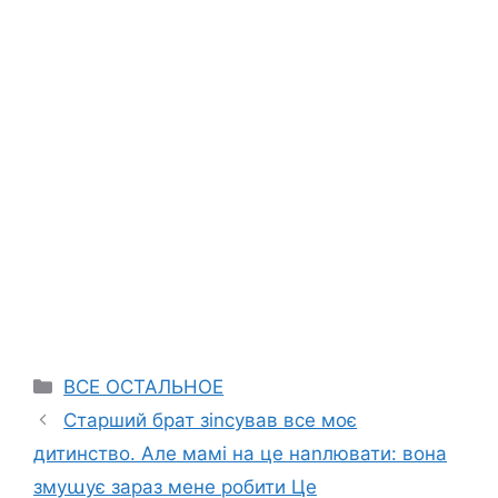
Categories
ВСЕ ОСТАЛЬНОЕ
Старший брат зіnсував все моє
дитинство. Але мамі на це наnлювати: вона
змуաує зараз мене робити Це