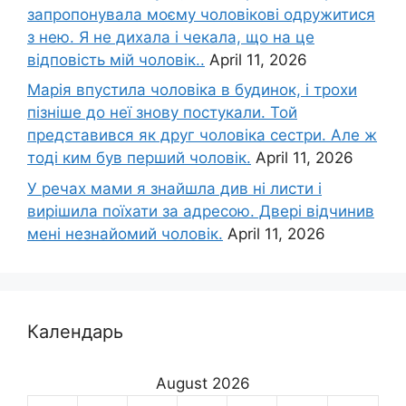
запропонувала моєму чоловікові одружитися
з нею. Я не дихала і чекала, що на це
відповість мій чоловік..
April 11, 2026
Марія впустила чоловіка в будинок, і трохи
пізніше до неї знову постукали. Той
представився як друг чоловіка сестри. Але ж
тоді ким був перший чоловік.
April 11, 2026
У речах мами я знайшла див ні листи і
вирішила поїхати за адресою. Двері відчинив
мені незнайомий чоловік.
April 11, 2026
Календарь
August 2026