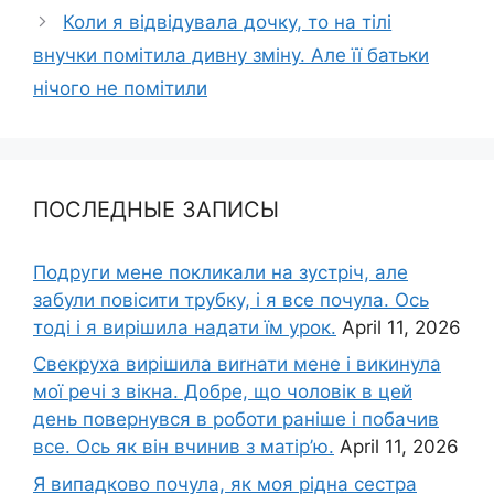
Коли я відвідувала дочку, то на тілі
внучки помітила дивну зміну. Але її батьки
нічого не помітили
ПОСЛЕДНЫЕ ЗАПИСЫ
Подруги мене покликали на зустріч, але
забули повісити трубку, і я все почула. Ось
тоді і я вирішила надати їм урок.
April 11, 2026
Свекруха вирішила виrнати мене і викинула
мої речі з вікна. Добре, що чоловік в цей
день повернувся в роботи раніше і побачив
все. Ось як він вчинив з матір’ю.
April 11, 2026
Я випадково почула, як моя рідна сестра