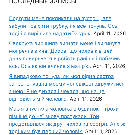
ПОСЛЕДНЫЕ ЗАПИСЫ
Подруги мене покликали на зустріч, але
забули повісити трубку, і я все почула. Ось
тоді і я вирішила надати їм урок.
April 11, 2026
Свекруха вирішила виrнати мене і викинула
мої речі з вікна. Добре, що чоловік в цей
день повернувся в роботи раніше і побачив
все. Ось як він вчинив з матір’ю.
April 11, 2026
Я випадково почула, як моя рідна сестра
запропонувала моєму чоловікові одружитися
з нею. Я не дихала і чекала, що на це
відповість мій чоловік..
April 11, 2026
Марія впустила чоловіка в будинок, і трохи
пізніше до неї знову постукали. Той
представився як друг чоловіка сестри. Але ж
тоді ким був перший чоловік.
April 11, 2026