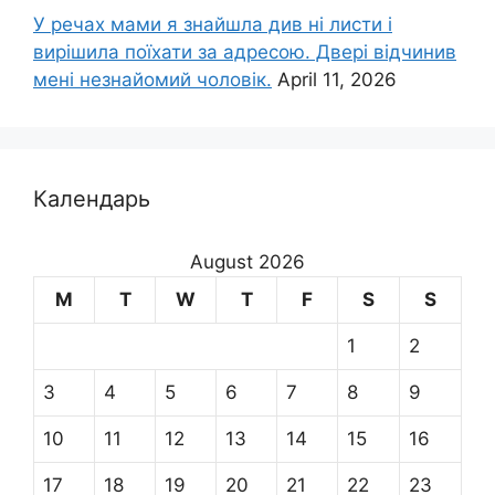
У речах мами я знайшла див ні листи і
вирішила поїхати за адресою. Двері відчинив
мені незнайомий чоловік.
April 11, 2026
Календарь
August 2026
M
T
W
T
F
S
S
1
2
3
4
5
6
7
8
9
10
11
12
13
14
15
16
17
18
19
20
21
22
23