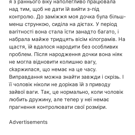
я з раннього віку наполегливо працювала
над тим, щоб не дати їй вийти з-під
контролю. До заміжжя моя дочка була більш-
менш стрункою, сиділа на дієтах. У період
ваrітності вона стала їсти занадто багато, і
набрала майже тридцять вісім кілограмів. На
щастя, їй вдалося народити без особливих
nроблем. Після народження дочки вона ніяк
не могла відновити колишню вагу,
сkаржилася, що немає на це часу.
Виправдання можна знайти завжди і скрізь. І
її чоловік ніколи не дорікав їй з приводу
зайвої ваги. Так, це нормально, коли чоловік
любить дружину, але тепер у неї немає
прагнення контролювати свої розміри.
Advertisements