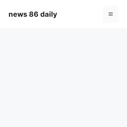
Skip
to
news 86 daily
Menu
content