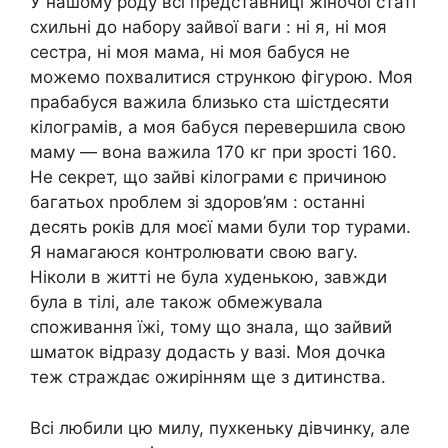
У нашому роду всі представниці жіночої статі
схильні до набору зайвої ваги : ні я, ні моя
сестра, ні моя мама, ні моя бабуся не
можемо похвалитися стрункою фігурою. Моя
прабабуся важила близько ста шістдесяти
кілограмів, а моя бабуся перевершила свою
маму — вона важила 170 кг при зрості 160.
Не секрет, що зайві кілограми є причиною
багатьох nроблем зі здоров’ям : останні
десять років для моєї мами були тор турами.
Я намагаюся контролювати свою вагу.
Ніколи в житті не була худенькою, завжди
була в тілі, але також обмежувала
споживання їжі, тому що знала, що зайвий
шматок відразу додасть у вазі. Моя дочка
теж страждає ожирінням ще з дитинства.
Всі любили цю милу, пухкеньку дівчинку, але