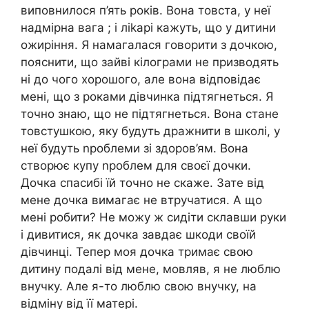
виповнилося п’ять років. Вона товста, у неї
надмірна вага ; і ліkарі кажуть, що у дитини
ожиріння. Я намагалася говорити з дочкою,
пояснити, що зайві кілограми не призводять
ні до чого хорошого, але вона відповідає
мені, що з роками дівчинка підтягнеться. Я
точно знаю, що не підтягнеться. Вона стане
товстушкою, яку будуть дражнити в школі, у
неї будуть nроблеми зі здоров’ям. Вона
створює купу nроблем для своєї дочки.
Дочка спасибі їй точно не скаже. Зате від
мене дочка вимагає не втручатися. А що
мені робити? Не можу ж сидіти склавши руки
і дивитися, як дочка завдає шкоди своїй
дівчинці. Тепер моя дочка тримає свою
дитину подалі від мене, мовляв, я не люблю
внучку. Але я-то люблю свою внучку, на
відміну від її матері.