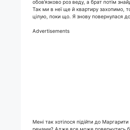
обов’язково роз веду, а брат потім знай
Так ми в неї ще й квартиру захопимо, 
цілую, поки що. Я знову повернулася до
Advertisements
Мені так хотілося підійти до Маргарити
речами? Адже все може повернутись бу