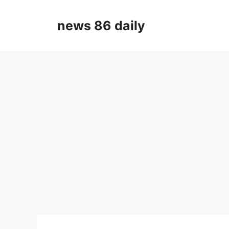
Skip
to
news 86 daily
content