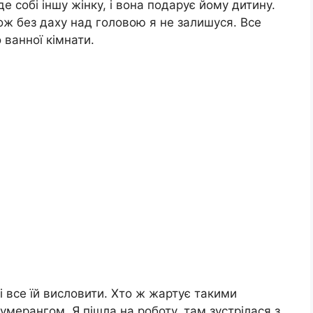
де собі іншу жінку, і вона подарує йому дитину.
тож без даху над головою я не залишуся. Все
 ванної кімнати.
 і все їй висловити. Хто ж жартує такими
мерангом. Я пішла на роботу, там зустрілася з