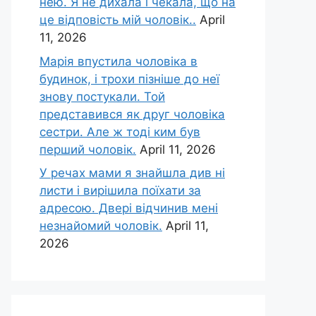
нею. Я не дихала і чекала, що на
це відповість мій чоловік..
April
11, 2026
Марія впустила чоловіка в
будинок, і трохи пізніше до неї
знову постукали. Той
представився як друг чоловіка
сестри. Але ж тоді ким був
перший чоловік.
April 11, 2026
У речах мами я знайшла див ні
листи і вирішила поїхати за
адресою. Двері відчинив мені
незнайомий чоловік.
April 11,
2026