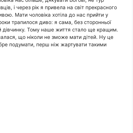
ців, і через рік я привела на світ прекрасного
ивою. Мати чоловіка хотіла до нас прийти у
 роки трапилося диво: я сама, без сторонньої
й дівчинку. Тому наше життя стало ще кращим.
налася, що ніколи не зможе мати дітей. Ну це
обре подумати, перш ніж жартувати такими