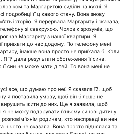
 чоловіком та Маргаритою сиділи на кухні. Я
і подробиці її цікавого стану. Вона знову
’ять історію. Я перервала Маргариту і сказала,
телефону зі свекрухою. Чоловік зрозумів, що
 прогнав Маргариту з нашої квартири. Я
ї приїхати до нас додому. По телефону мені
артиру, інакше вона просто не приїхала б. Коли
 Я їй дала результати обстеження її сина.
її син не може мати дітей. То вона мені не
усі все, що думаю про неї. Я сказала їй, щоб
ну я поставила умову, щоб він більше не
н вирушить жити до них. Ще я заявила, щоб
 я не можу подарувати їхньому синові дитину.
і розповім їхнім родичам, хто насправді ви нен
ха нічого не сказала. Вона просто піднялася та
ловіка нас більше, дякувати Богові, не тур