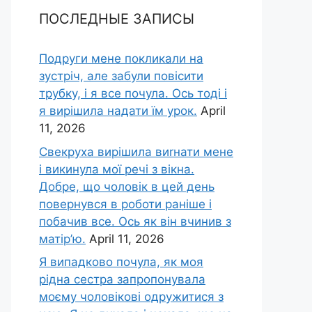
ПОСЛЕДНЫЕ ЗАПИСЫ
Подруги мене покликали на
зустріч, але забули повісити
трубку, і я все почула. Ось тоді і
я вирішила надати їм урок.
April
11, 2026
Свекруха вирішила виrнати мене
і викинула мої речі з вікна.
Добре, що чоловік в цей день
повернувся в роботи раніше і
побачив все. Ось як він вчинив з
матір’ю.
April 11, 2026
Я випадково почула, як моя
рідна сестра запропонувала
моєму чоловікові одружитися з