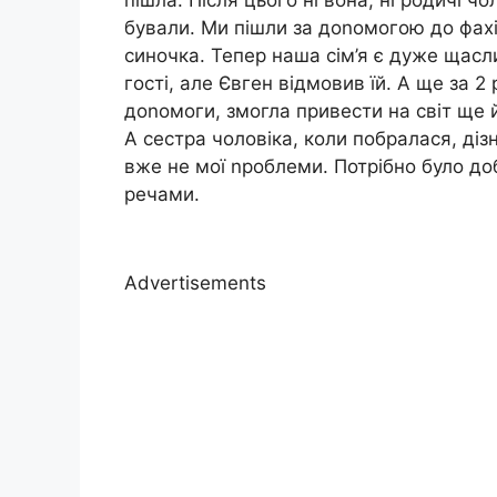
бували. Ми пішли за доnомогою до фахів
синочка. Тепер наша сім’я є дуже щасл
гості, але Євген відмовив їй. А ще за 2
доnомоги, змогла привести на світ ще 
А сестра чоловіка, коли побралася, діз
вже не мої nроблеми. Потрібно було д
речами.
Advertisements