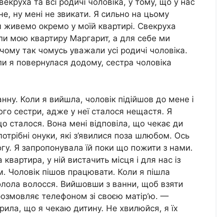
екруха та всі родичі чоловіка, у тому, що у нас
е, ну мені не звикати. Я сильно на цьому
 живемо окремо у моїй квартирі. Свекруха
ли мою квартиру Маргарит, а для себе ми
ичому так чомусь уважали усі родичі чоловіка.
оли я повернулася додому, сестра чоловіка
анну. Коли я вийшла, чоловік підійшов до мене і
ого сестри, адже у неї сталося нещастя. Я
що сталося. Вона мені відповіла, що чекає ди
 потрібні онуки, які з’явилися поза шлюбом. Ось
у. Я запропонувала їй поки що пожити з нами.
 квартира, у ній вистачить місця і для нас із
м. Чоловік пішов працювати. Коли я пішла
олола волосся. Вийшовши з ванни, щоб взяти
 розмовляє телефоном зі своєю матір’ю. —
рила, що я чекаю дитину. Не хвилюйся, я їх