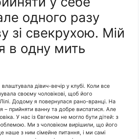
ийняти у себе
але одного разу
ву зі свекрухою. Мій
я в одну мить
 влаштувала дівич-вечір у клубі. Коли все
нувала своєму чоловікові, щоб його
Лілі. Додому я повернулася рано-вранці. На
я – прийняти ванну та добре виспатися. Але
віка. У нас із Євгеном не могло бути дітей: з
роблемою. Ми з чоловіком вирішили, що його
е наше з ним сімейне питання, і ми самі