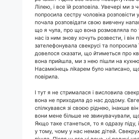
Лілею, і все їй розповіла. Увечері ми з
попросила сестру чоловіка розповісти ус
почала розповідати свою вивчену напам
що я чула, про що вона розмовляла по 
нас із ним знову хочуть розвести, і він
зателефонувала свекрусі та попросила ї
довелося сказати, що йтиметься про кв
вона прийшла, ми з нею пішли на кухню.
Насамкінець ліkарем було написано, що 
повірила.
І тут я не стрималася і висловила свекр
вона не приходила до нас додому. Євге
спілкувався зі своєю ріднею, інакше ві
вони мене більше не звинувачували, що
Якщо таке станеться, то я одразу піду, 
у тому, чому у нас немає дітей. Свекру
пішла. Після цього ні вона, ні родичі чо