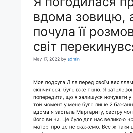
Я погодилася пр
вдома зовицю, 
почула її розмо
світ перекинувс
May 17, 2022
by
admin
Моя подруга Ліля перед своїм весіллям
скінчилося, було вже пізно. Я зателефо
попередити, що я залишуся ночувати у 
той момент у мене було лише 2 бажанн
вдома я застала Маргариту, сестру чоло
його ви ни. Це було для нас великою н
матері про це не скажемо. Все ж таки ц