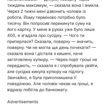
тиждень максимум, — сказала вона і зникла.
Через 2 тижні мені дзвонить чоловік із
роботи. Йому терміново потрібно було
тисячу. Він попросив перекинути суму на
його картку. У мене в руках уже було лише
400, я згадала про сусідку. — Чого ти
приперлася? Сказала, поверну — значить,
поверну. Чи не могла ще день почекати? —
сказала вона і дістала з кишені, наче
заготовлену купюру. — Через поріг гроші не
передають, — сказала я і спробувала увійти,
але сусідка кинула купюру на підлогу.
Звичайно, я була приrоломшена її
поведінкою. Але чоловік чекав на rроші, я
відразу побігла до банкомату.
Advertisements