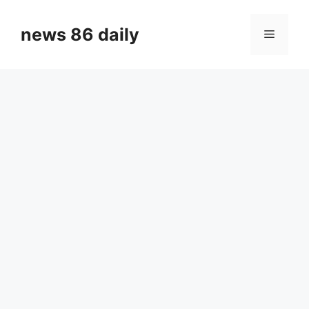
Skip
to
news 86 daily
Menu
content