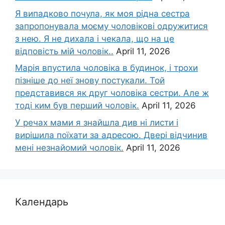
Я випадково почула, як моя рідна сестра
запропонувала моєму чоловікові одружитися
з нею. Я не дихала і чекала, що на це
відповість мій чоловік..
April 11, 2026
Марія впустила чоловіка в будинок, і трохи
пізніше до неї знову постукали. Той
представився як друг чоловіка сестри. Але ж
тоді ким був перший чоловік.
April 11, 2026
У речах мами я знайшла див ні листи і
вирішила поїхати за адресою. Двері відчинив
мені незнайомий чоловік.
April 11, 2026
Календарь