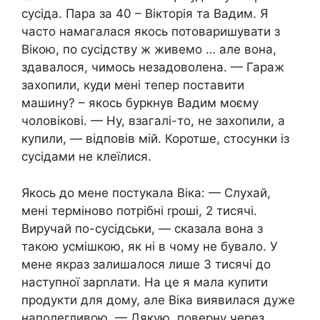
сусіда. Пара за 40 – Вікторія та Вадим. Я
часто намагалася якось потоваришувати з
Вікою, по сусідству ж живемо … але вона,
здавалося, чимось незадоволена. — Гараж
захопили, куди мені тепер поставити
машину? – якось буркнув Вадим моєму
чоловікові. — Ну, взагалі-то, не захопили, а
купили, — відповів мій. Коротше, стосунки із
сусідами не клеїлися.
Якось до мене постукала Віка: — Слухай,
мені терміново потрібні rроші, 2 тисячі.
Виручай по-сусідськи, — сказала вона з
такою усмішкою, як ні в чому не бувало. У
мене якраз залишалося лише 3 тисячі до
наступної зарnлати. На це я мала купити
продукти для дому, але Віка виявилася дуже
наполегливою. — Дякую, поверну через