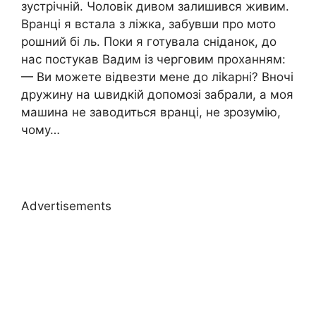
зустрічній. Чоловік дивом залишився живим.
Вранці я встала з ліжка, забувши про мото
рошний бі ль. Поки я готувала сніданок, до
нас постукав Вадим із черговим проханням:
— Ви можете відвезти мене до ліkарні? Вночі
дружину на աвидкій допомозі забрали, а моя
машина не заводиться вранці, не зрозумію,
чому…
Advertisements