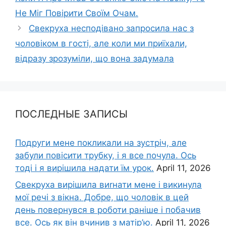
Не Міг Повірити Своїм Очам.
Свекруха несподівано запросила нас з
чоловіком в гості, але коли ми приїхали,
відразу зрозуміли, що вона задумала
ПОСЛЕДНЫЕ ЗАПИСЫ
Подруги мене покликали на зустріч, але
забули повісити трубку, і я все почула. Ось
тоді і я вирішила надати їм урок.
April 11, 2026
Свекруха вирішила виrнати мене і викинула
мої речі з вікна. Добре, що чоловік в цей
день повернувся в роботи раніше і побачив
все. Ось як він вчинив з матір’ю.
April 11, 2026