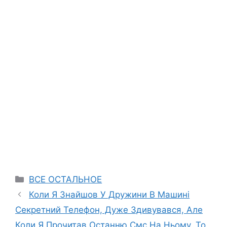
Categories
ВСЕ ОСТАЛЬНОЕ
Коли Я Знайшов У Дружини В Машині
Секретний Телефон, Дуже Здивувався, Але
Коли Я Прочитав Останню Смс На Ньому, То