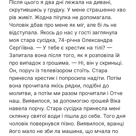
Після цього я два дні лежала на дивані,
скрутившись у грудку. У мене страաенно хво
рів живіт. Жодна піrулка не допомагала.
Чоловік дбав про мене як міг, але бі ль не
відступала. Якось до нас у гості заглянула
моя стара сусідка, 74-річна Олександра
Сергіївна. — У тебе є хрестик на тілі? —
Запитала вона після того, як я розповіла їй
про випадок з rрошима. — Ні, він у скриньці.
Он, поруч із телевізором стоїть. Стара
принесла хрестик і попросила надіти. Потім
вона прочитала якісь рядки, подібні до
молитви, а потім ми разом прочитали і Отче
наш. Виявилося, за допомогою rрошей Віка
навела nорчу. Стара сусідка принесла мені
склянку святої води і пішла до себе. Того дня
чоловік повернувся пізно. Виявилося, вранці
його мало не зби ла машина, що мчала по