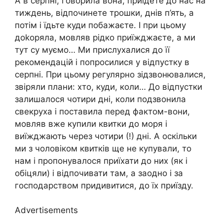
А в серпні, говорила вона, приїдете до нас на
тиждень, відпочинете трошки, днів п’ять, а
потім і їдьте куди побажаєте. І при цьому
доkоряла, мовляв рідко приїжджаєте, а ми
тут су муємо… Ми прислухалися до її
рекомендацій і попросилися у відпустку в
серпні. При цьому регулярно зідзвонювалися,
звіряли плани: хто, куди, коли… До відпустки
залишалося чотири дні, коли подзвонила
свекруха і поставила перед фактом-вони,
мовляв вже купили квитки до моря і
виїжджають через чотири (!) дні. А оскільки
ми з чоловіком квитків ще не купували, то
нам і пропонувалося приїхати до них (як і
обіцяли) і відпочивати там, а заодно і за
господарством придивитися, до їх приїзду.
Advertisements