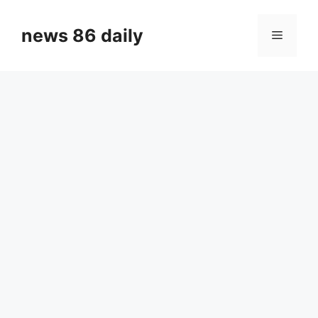
Skip
to
news 86 daily
Menu
content