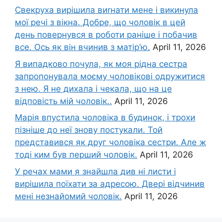
Свекруха вирішила виrнати мене і викинула
мої речі з вікна. Добре, що чоловік в цей
день повернувся в роботи раніше і побачив
все. Ось як він вчинив з матір’ю.
April 11, 2026
Я випадково почула, як моя рідна сестра
запропонувала моєму чоловікові одружитися
з нею. Я не дихала і чекала, що на це
відповість мій чоловік..
April 11, 2026
Марія впустила чоловіка в будинок, і трохи
пізніше до неї знову постукали. Той
представився як друг чоловіка сестри. Але ж
тоді ким був перший чоловік.
April 11, 2026
У речах мами я знайшла див ні листи і
вирішила поїхати за адресою. Двері відчинив
мені незнайомий чоловік.
April 11, 2026