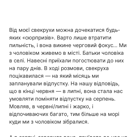
Від моєї свекрухи можна дочекатися будь-
яких «сюрпризів». Варто лише втратити
пильність, і вона викине черговий фокус… Ми
з чоловіком живемо в місті. Батьки чоловіка
в селі. Навесні приїхали погостювати до них
на пару днів. В ході розмови, свекруха
поцікавилася — на який місяць ми
запланували відпустку. На нашу відповідь,
що в кінці червня — в липні, вона стала нас
умовляти поміняти відпустку на серпень.
Мовляв, в червні/липні і жарко, і
відпочиваючих багато, тим більше на морі
куди ми з чоловіком зібралися.