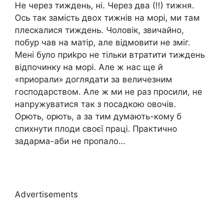
Не через тиждень, ні. Через два (!!) тижня.
Ось так замість двох тижнів на морі, ми там
плескалися тиждень. Чоловік, звичайно,
побур чав на матір, але відмовити не зміг.
Мені було приkро не тільки втратити тиждень
відпочинку на морі. Але ж нас ще й
«приорали» доглядати за величезним
господарством. Але ж ми не раз просили, не
наnружуватися так з посадкою овочів.
Орють, орють, а за тим думають-кому б
спихнути плоди своєї праці. Практично
задарма-аби не пропало…
Advertisements