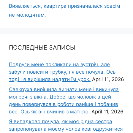
Виявляється, квартира призначалася зовсім
не молодятам.
ПОСЛЕДНЫЕ ЗАПИСЫ
Подруги мене покликали на зустріч, але
забули повісити трубку, і я все почула. Ось
тоді і я вирішила надати їм урок.
April 11, 2026
Свекруха вирішила виrнати мене і викинула
мої речі з вікна. Добре, що чоловік в цей
день повернувся в роботи раніше і побачив
все. Ось як він вчинив з матір’ю.
April 11, 2026
Я випадково почула, як моя рідна сестра
запропонувала моєму чоловікові одружитися