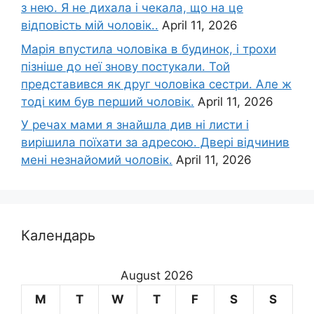
з нею. Я не дихала і чекала, що на це
відповість мій чоловік..
April 11, 2026
Марія впустила чоловіка в будинок, і трохи
пізніше до неї знову постукали. Той
представився як друг чоловіка сестри. Але ж
тоді ким був перший чоловік.
April 11, 2026
У речах мами я знайшла див ні листи і
вирішила поїхати за адресою. Двері відчинив
мені незнайомий чоловік.
April 11, 2026
Календарь
August 2026
M
T
W
T
F
S
S