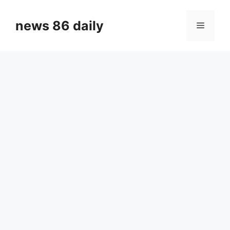
Skip
to
news 86 daily
Menu
content