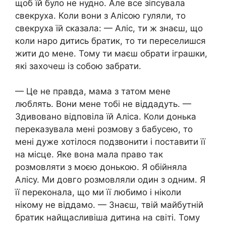
щоб їй було не нудно. Але все зіпсувала
свекруха. Коли вони з Алісою гуляли, то
свекруха їй сказала: — Аліс, ти ж знаєш, що
коли наро дитись братик, то ти переселишся
жити до мене. Тому ти маєш обрати іграшки,
які захочеш із собою забрати.
— Це не правда, мама з татом мене
люблять. Вони мене тобі не віддадуть. —
Здивовано відповіла їй Аліса. Коли донька
переказувала мені розмову з бабусею, то
мені дуже хотілося подзвонити і поставити її
на місце. Яке вона мала право так
розмовляти з моєю донькою. Я обійняла
Алісу. Ми довго розмовляли один з одним. Я
її переконала, що ми її любимо і ніколи
нікому не віддамо. — Знаєш, твій майбутній
братик найщасливіша дитина на світі. Тому