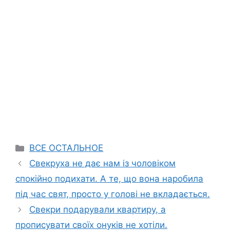
Categories
ВСЕ ОСТАЛЬНОЕ
Свекруха не дає нам із чоловіком
спокійно подихати. А те, що вона наробила
під час свят, просто у голові не вкладається.
Свекри подарували квартиру, а
прописувати своїх онуків не хотіли.