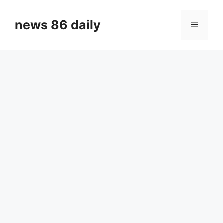
Skip
to
news 86 daily
Menu
content