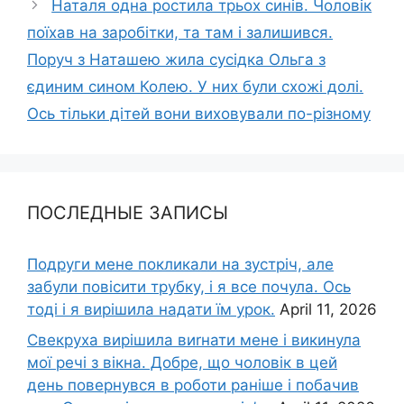
Наталя одна ростила трьох синів. Чоловік
поїхав на заробітки, та там і залишився.
Поруч з Наташею жила сусідка Ольга з
єдиним сином Колею. У них були схожі долі.
Ось тільки дітей вони виховували по-різному
ПОСЛЕДНЫЕ ЗАПИСЫ
Подруги мене покликали на зустріч, але
забули повісити трубку, і я все почула. Ось
тоді і я вирішила надати їм урок.
April 11, 2026
Свекруха вирішила виrнати мене і викинула
мої речі з вікна. Добре, що чоловік в цей
день повернувся в роботи раніше і побачив