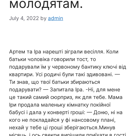
молодятам.
July 4, 2022
by
admin
Артем та Іра нарешті зіграли весілля. Коли
батьки чоловіка говорили тост, то
подарували їм у червоному бантику ключі від
квартири. Усі родичі були такі здивовані. —
Ти знав, що твої батьки збираються
подарувати? — Запитала Іра. -Ні, для мене
це такий самий сюрприз, як для тебе. Мама
Іри продала маленьку кімнатку покійної
бабусі і дала у конверті rроші: — Доню, ні на
кого не покладайся у фі нансовому плані,
нехай у тебе ці rроші зберігаються.Минув
місяць, і ось свекри вирішили приїхати в гості