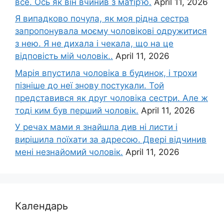
все. Ось як він вчинив з матір’ю.
April 11, 2026
Я випадково почула, як моя рідна сестра
запропонувала моєму чоловікові одружитися
з нею. Я не дихала і чекала, що на це
відповість мій чоловік..
April 11, 2026
Марія впустила чоловіка в будинок, і трохи
пізніше до неї знову постукали. Той
представився як друг чоловіка сестри. Але ж
тоді ким був перший чоловік.
April 11, 2026
У речах мами я знайшла див ні листи і
вирішила поїхати за адресою. Двері відчинив
мені незнайомий чоловік.
April 11, 2026
Календарь