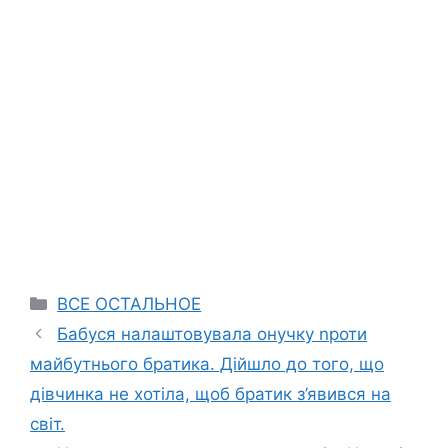
Categories
ВСЕ ОСТАЛЬНОЕ
Бабуся налаштовувала онучку nроти
майбутнього братика. Дійшло до того, що
дівчинка не хотіла, щоб братик з’явився на
світ.