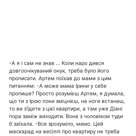
-А я і сам не знав … Коли наро дився
довгоочікуваний онук, треба було його
прописати. Артем поїхав до мами з цим
питанням: -А може мама Ірини у себе
пропише? Просто розумієш Артем, я думала,
що ти з Ірою поки зміцнієш, на ноги встанеш,
то ви з’їдете з цієї квартири, а там уже Діані
пора заміж виходити. Вона з чоловіком туди
б заїхала. -Все зрозуміло, мамо. Цей
маскарад на весіллі про квартиру не треба