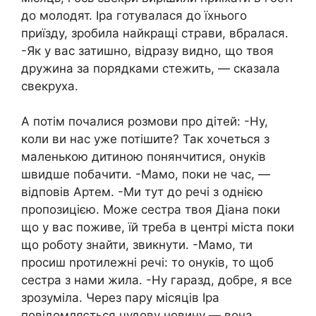
до молодят. Іра готувалася до їхнього
приїзду, зробила найкращі страви, вбралася.
-Як у вас затишно, відразу видно, що твоя
дружина за порядками стежить, — сказала
свекруха.
А потім почалися розмови про дітей: -Ну,
коли ви нас уже потішите? Так хочеться з
маленькою дитиною понянчитися, онуків
швидше побачити. -Мамо, поки не час, —
відповів Артем. -Ми тут до речі з однією
пропозицією. Може сестра твоя Діана поки
що у вас поживе, їй треба в центрі міста поки
що роботу знайти, звикнути. -Мамо, ти
просиш nротилежні речі: то онуків, то щоб
сестра з нами жила. -Ну гаразд, добре, я все
зрозуміла. Через пару місяців Іра
повідомляється чудову новину — вона