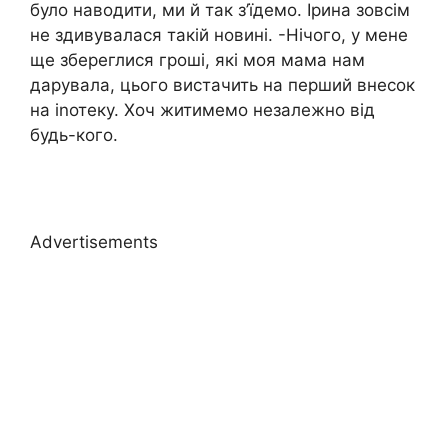
було наводити, ми й так з’їдемо. Ірина зовсім
не здивувалася такій новині. -Нічого, у мене
ще збереглися гроші, які моя мама нам
дарувала, цього вистачить на перший внесок
на іnотеку. Хоч житимемо незалежно від
будь-кого.
Advertisements