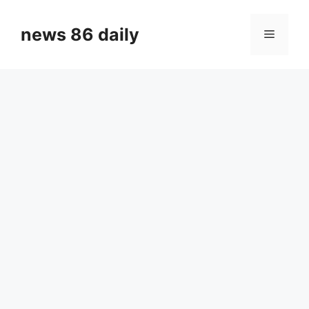
Skip
to
news 86 daily
Menu
content