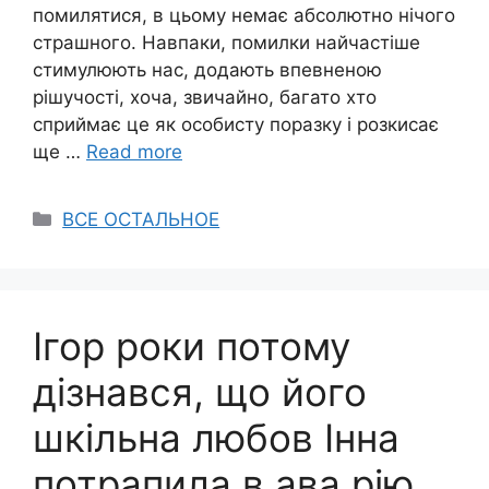
помилятися, в цьому немає абсолютно нічого
страшного. Навпаки, помилки найчастіше
стимулюють нас, додають впевненою
рішучості, хоча, звичайно, багато хто
сприймає це як особисту поразку і розкисає
ще …
Read more
Categories
ВСЕ ОСТАЛЬНОЕ
Ігор роки потому
дізнався, що його
шкільна любов Інна
потрапила в ава рію.