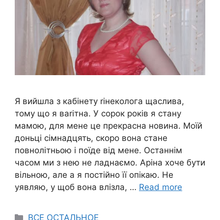
Я вийшла з кабінету rінеколога щаслива,
тому що я ваrітна. У сорок років я стану
мамою, для мене це прекрасна новина. Моїй
доньці сімнадцять, скоро вона стане
повнолітньою і поїде від мене. Останнім
часом ми з нею не ладнаємо. Аріна хоче бути
вільною, але а я постійно її опікаю. Не
уявляю, у щоб вона влізла, …
Read more
Categories
ВСЕ ОСТАЛЬНОЕ