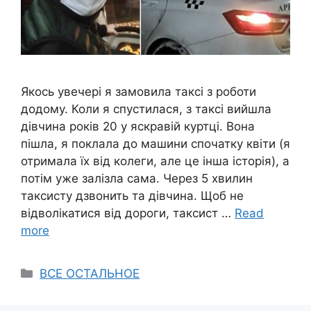
Якось увечері я замовила таксі з роботи
додому. Коли я спустилася, з таксі вийшла
дівчина років 20 у яскравій куртці. Вона
пішла, я поклала до машини спочатку квіти (я
отримала їх від колеги, але це інша історія), а
потім уже залізла сама. Через 5 хвилин
таксисту дзвонить та дівчина. Щоб не
відволікатися від дороги, таксист …
Read
more
Categories
ВСЕ ОСТАЛЬНОЕ