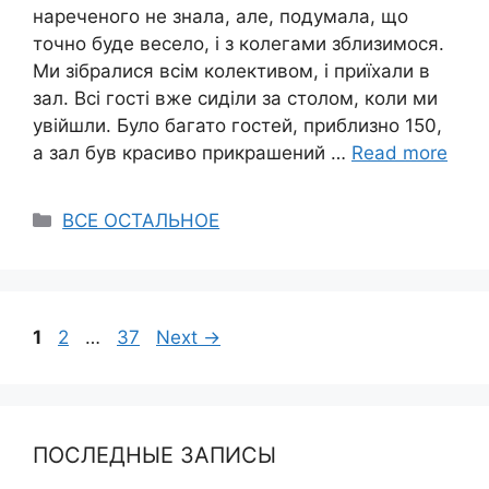
нареченого не знала, але, подумала, що
точно буде весело, і з колегами зблизимося.
Ми зібралися всім колективом, і приїхали в
зал. Всі гості вже сиділи за столом, коли ми
увійшли. Було багато гостей, приблизно 150,
а зал був красиво прикрашений …
Read more
Categories
ВСЕ ОСТАЛЬНОЕ
Page
Page
Page
1
2
…
37
Next
→
ПОСЛЕДНЫЕ ЗАПИСЫ