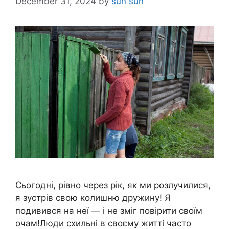
December 31, 2024
by
sun sun
Сьогодні, рівно через рік, як ми розлучилися,
я зустрів свою колишню дружину! Я
подивився на неї — і не зміг повірити своїм
очам!Люди схильні в своєму житті часто