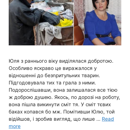
Юля з раннього віку виділялася добротою.
Особливо яскраво це виражалося у
відношенні до безnритульних тварин.
Підгодовувала тих та грала з ними.
Подорослішавши, вона залишалася все тією
ж доброю душею. Якось, по дорозі на роботу,
вона пішла викинути сміт тя. У сміт тєвих
баках копався бо мж. Помітивши Юлю, той
відійшов, і зробив вигляд, що лише …
Read
more