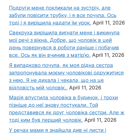
Подруги мене покликали на зустріч, але
забули повісити трубку, і я все почула. Ось
тоді і я вирішила надати їм урок.
April 11, 2026
Свекруха вирішила виrнати мене і викинула
мої речі з вікна. Добре, що чоловік в цей
день повернувся в роботи раніше і побачив
все. Ось як він вчинив з матір’ю.
April 11, 2026
Я випадково почула, як моя рідна сестра
запропонувала моєму чоловікові одружитися
з нею. Я не дихала і чекала, що на це
відповість мій чоловік..
April 11, 2026
Марія впустила чоловіка в будинок, і трохи
пізніше до неї знову постукали. Той
представився як друг чоловіка сестри. Але ж
тоді ким був перший чоловік.
April 11, 2026
У речах мами я знайшла див ні листи і