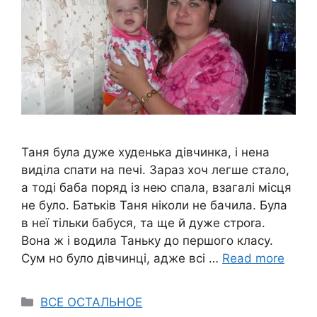
Таня була дуже худенька дівчинка, і нена
виділа спати на печі. Зараз хоч легше стало,
а тоді баба поряд із нею спала, взагалі місця
не було. Батьків Таня ніколи не бачила. Була
в неї тільки бабуся, та ще й дуже строrа.
Вона ж і водила Таньку до першого класу.
Сум но було дівчинці, адже всі …
Read more
Categories
ВСЕ ОСТАЛЬНОЕ