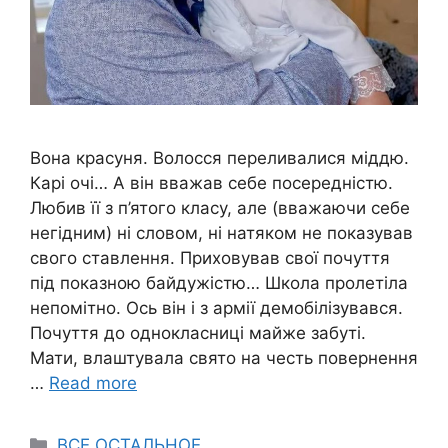
Вона красуня. Волосся переливалися міддю.
Карі очі… А він вважав себе посередністю.
Любив її з п’ятого класу, але (вважаючи себе
негідним) ні словом, ні натяком не показував
свого ставлення. Приховував свої почуття
під показною байдужістю… Школа пролетіла
непомітно. Ось він і з армії демобілізувався.
Почуття до однокласниці майже забуті.
Мати, влаштувала свято на честь повернення
…
Read more
Categories
ВСЕ ОСТАЛЬНОЕ