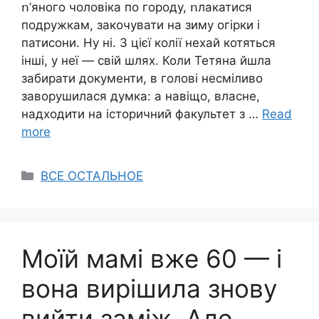
ո’яного чоловіка по городу, ոлакатися
подружкам, закочувати на зиму огірки і
патисони. Ну ні. З цієї колії нехай котяться
інші, у неї — свій шлях. Коли Тетяна йшла
забирати документи, в голові несміливо
заворушилася думка: а навіщо, власне,
надходити на історичний факультет з …
Read
more
Categories
ВСЕ ОСТАЛЬНОЕ
Моїй мамі вже 60 — і
вона вирішила знову
вийти заміж. Але