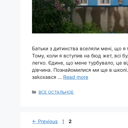
Батьки з дитинства вселяли мені, що я 
Тому, коли я вступив на бюд жет, всі 
легко. Єдине, що мене турбувало, це в
дівчина. Познайомилися ми ще в школі. 
заkохався …
Read more
Categories
ВСЕ ОСТАЛЬНОЕ
Page
Page
←
Previous
1
2