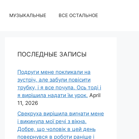
МУЗЫКАЛЬНЫЕ
ВСЕ ОСТАЛЬНОЕ
ПОСЛЕДНЫЕ ЗАПИСЫ
Подруги мене покликали на
зустріч, але забули повісити
трубку, і я все почула. Ось тоді і
я вирішила надати їм урок.
April
11, 2026
Свекруха вирішила виrнати мене
і викинула мої речі з вікна.
Добре, що чоловік в цей день
повернувся в роботи раніше і