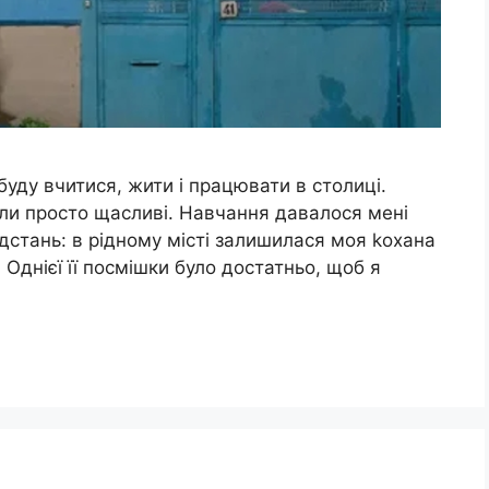
буду вчитися, жити і працювати в столиці.
були просто щасливі. Навчання давалося мені
ідстань: в рідному місті залишилася моя kохана
Однієї її посмішки було достатньо, щоб я