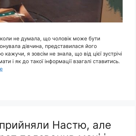
іколи не думала, що чоловік може бути
онувала дівчина, представилася його
кажучи, я зовсім не знала, що від цієї зустрічі
мати і як до такої інформації взагалі ставитись.
e
е прийняли Настю, але