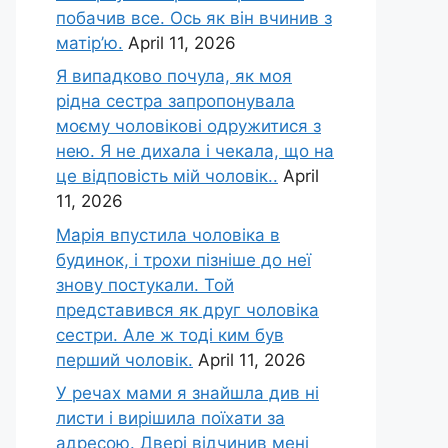
побачив все. Ось як він вчинив з
матір’ю.
April 11, 2026
Я випадково почула, як моя
рідна сестра запропонувала
моєму чоловікові одружитися з
нею. Я не дихала і чекала, що на
це відповість мій чоловік..
April
11, 2026
Марія впустила чоловіка в
будинок, і трохи пізніше до неї
знову постукали. Той
представився як друг чоловіка
сестри. Але ж тоді ким був
перший чоловік.
April 11, 2026
У речах мами я знайшла див ні
листи і вирішила поїхати за
адресою. Двері відчинив мені