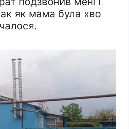
рат подзвонив мені і
ак як мама була хво
очалося.