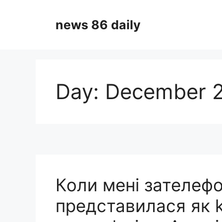
Skip
to
news 86 daily
content
Day:
December 2
Коли мені зателефо
представилася як k