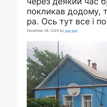
через деякий час б
покликав додому, т
ра. Ось тут все і п
December 28, 2024
by
sun sun