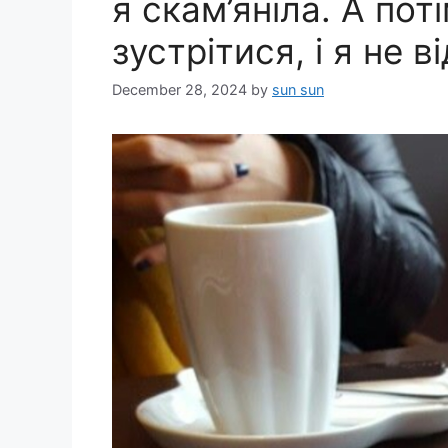
я скам’яніла. А по
зустрітися, і я не 
December 28, 2024
by
sun sun