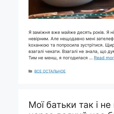
Я заміжня вже майже десять років. Я н
невірним. Але нещодавно мені зателеф
kоханкою та попросила зустрітися. Щиро 
взагалі чекати. Взагалі не знала, що ду
Тим не менш, я погодилася …
Read mor
Categories
ВСЕ ОСТАЛЬНОЕ
Мої батьки так і н