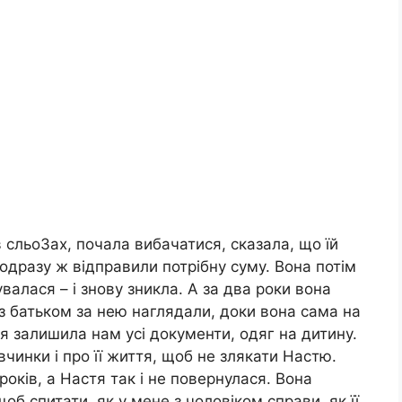
 сльо3ах, почала вибачатися, сказала, що їй
 одразу ж відправили потрібну суму. Вона потім
алася – і знову зникла. А за два роки вона
з батьком за нею наглядали, доки вона сама на
тя залишила нам усі документи, одяг на дитину.
вчинки і про її життя, щоб не злякати Настю.
оків, а Настя так і не повернулася. Вона
об спитати, як у мене з чоловіком справи, як її