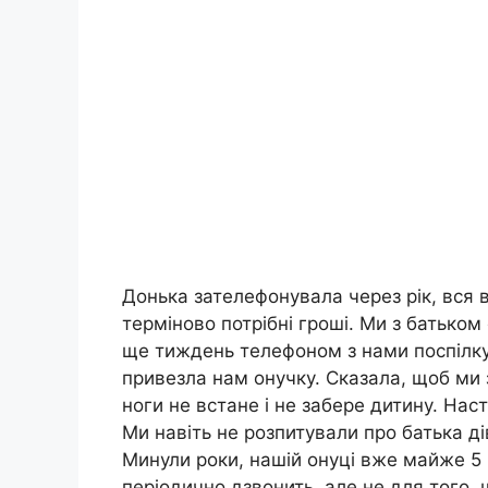
Донька зателефонувала через рік, вся в
терміново потрібні гроші. Ми з батьком
ще тиждень телефоном з нами поспілкув
привезла нам онучку. Сказала, щоб ми 
ноги не встане і не забере дитину. Нас
Ми навіть не розпитували про батька ді
Минули роки, нашій онуці вже майже 5 р
періодично дзвонить, але не для того, щ