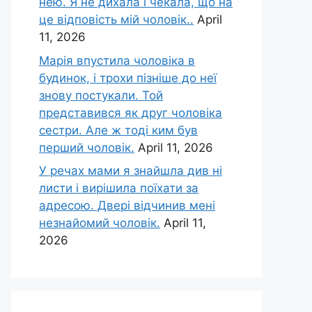
нею. Я не дихала і чекала, що на
це відповість мій чоловік..
April
11, 2026
Марія впустила чоловіка в
будинок, і трохи пізніше до неї
знову постукали. Той
представився як друг чоловіка
сестри. Але ж тоді ким був
перший чоловік.
April 11, 2026
У речах мами я знайшла див ні
листи і вирішила поїхати за
адресою. Двері відчинив мені
незнайомий чоловік.
April 11,
2026