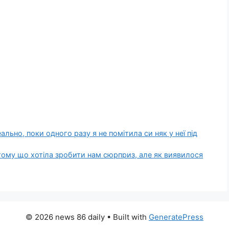
еально, поки одного разу я не помітила си няк у неї під
 тому що хотіла зробити нам сюрприз, але як виявилося
© 2026 news 86 daily
• Built with
GeneratePress