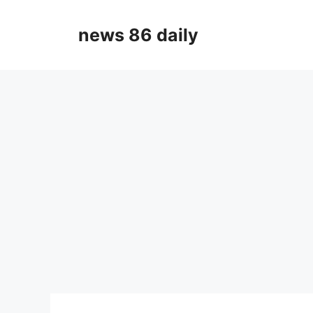
Skip
to
news 86 daily
content