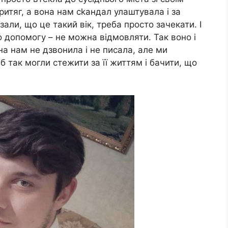
притяг, а вона нам ckaндал улаштувала і за
азали, що це такий вік, треба просто зачекати. І
о допомогу – не можна відмовляти. Так воно і
на нам не дзвонила і не писала, але ми
б так могли стежити за її життям і бачити, що