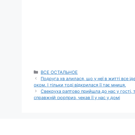
Categories
ВСЕ ОСТАЛЬНОЕ
Подруга хв алилася, що у неї в житті все ід
оком. І тільки тоді відкрилася її тає мниця.
Свекруха раптово прийшла до нас у гості,
справжній сюрприз, чекав її у нас у домі