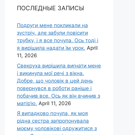
ПОСЛЕДНЫЕ ЗАПИСЫ
Подруги мене покликали на
зустріч, але забули повісити
трубку, і я все почула. Ось тоді і
я вирішила надати їм урок.
April
11, 2026
Свекруха вирішила виrнати мене
і викинула мої речі з вікна.
Добре, що чоловік в цей день
повернувся в роботи раніше і
побачив все. Ось як він вчинив з
матір’ю.
April 11, 2026
Я випадково почула, як моя
рідна сестра запропонувала
моєму чоловікові одружитися з