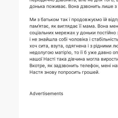
донька поживає. Вона дзвонить лише з
Ми з батьком так і продовжуємо їй відп
пам’ятає, як виглядає її мама. Вона ме
соціальних мережах у доньки постійно 
і не знайшла собі чоловіка і стабільніс
хоч сита, взута, одягнена і з рідними 
недолугою матір’ю, то її б уже давно оп
нашої Насті така дівчина могла вирости
Вкотре, як задзвонить телефон, мені на
Настя знову попросить грошей.
Advertisements