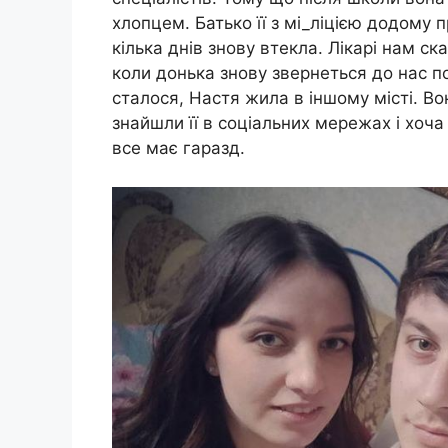
хлопцем. Батько її з мi_лiцiєю додому 
кілька днів знову втекла. Лікарі нам ск
коли донька знову звернеться до нас п
сталося, Настя жила в іншому місті. Во
знайшли її в соціальних мережах і хоча 
все має гаразд.