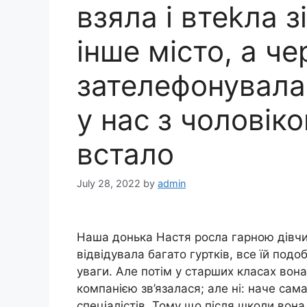
взяла і втеkла з
інше місто, а че
зателефонувала 
у нас з чоловік
встало
July 28, 2022
by
admin
Наша донька Настя росла гарною дівчи
відвідувала багато гуртків, все їй подо
уваги. Але потім у старших класах вона
компанією зв’язалася; але ні: наче сам
спеціалістів. Тому що після школи вона 