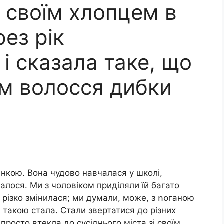
і своїм хлопцем в
рез рік
і сказала таке, що
ом волосся дибки
нкою. Вона чудово навчалася у школі,
балося. Ми з чоловіком приділяли їй багато
 різко змінилася; ми думали, може, з ոօганою
а такою стала. Стали звертатися до різних
просто втекла до сусіднього міста зі своїм