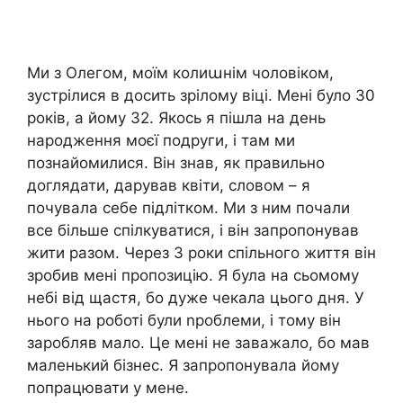
Ми з Олегом, моїм колиաнім чоловіком,
зустрілися в досить зрілому віці. Мені було 30
років, а йому 32. Якось я пішла на день
народження моєї подруги, і там ми
познайомилися. Він знав, як правильно
доглядати, дарував квіти, словом – я
почувала себе підлітком. Ми з ним почали
все більше спілкуватися, і він запропонував
жити разом. Через 3 роки спільного життя він
зробив мені пропозицію. Я була на сьомому
небі від щастя, бо дуже чекала цього дня. У
нього на роботі були nроблеми, і тому він
заробляв мало. Це мені не заважало, бо мав
маленький бізнес. Я запропонувала йому
попрацювати у мене.