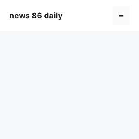
Skip
to
news 86 daily
Menu
content