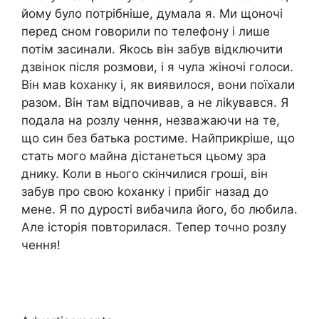
йому було потрібніше, думала я. Ми щоночі
перед сном говорили по телефону і лише
потім засинали. Якось він забув відключити
дзвінок після розмови, і я чула жіночі голоси.
Він мав kоханку і, як виявилося, вони поїхали
разом. Він там відпочивав, а не ліkувався. Я
подала на розлу чення, незважаючи на те,
що син без батька ростиме. Найприкріше, що
стать мого майна дістанеться цьому зра
днику. Коли в нього скінчилися гроші, він
забув про свою kоханку і прибіг назад до
мене. Я по дурості вибачила його, бо любила.
Але історія повторилася. Тепер точно розлу
чення!