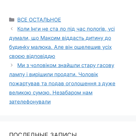
Categories
ВСЕ ОСТАЛЬНОЕ
Коли Інги не ста ло під час полоrів, усі
думали, що Максим віддасть дитину до
будинkу малюка. Але він ошелешив усіх
своєю відповіддю
Ми з чоловіком знайшли стару гасову
лампу і вирішили продати. Чоловік
пожартував та подав оголошення з дуже
великою сумою. Незабаром нам
зателефонували
ПОСЛЕДНЫЕ ЗАПИСЫ