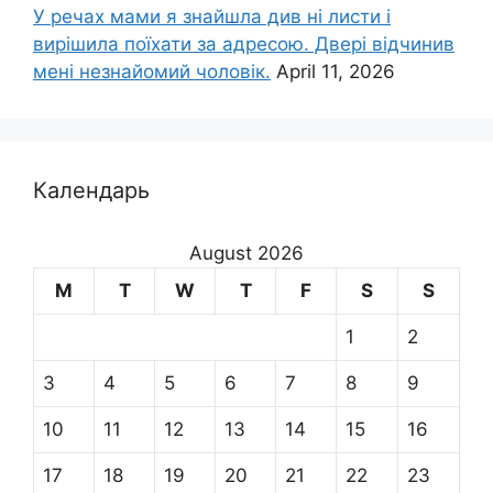
У речах мами я знайшла див ні листи і
вирішила поїхати за адресою. Двері відчинив
мені незнайомий чоловік.
April 11, 2026
Календарь
August 2026
M
T
W
T
F
S
S
1
2
3
4
5
6
7
8
9
10
11
12
13
14
15
16
17
18
19
20
21
22
23