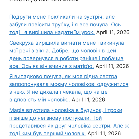
Подруги мене покликали на зустріч, але
забули повісити трубку, і я все почула. Ось
тоді і я вирішила надати їм урок.
April 11, 2026
Свекруха вирішила виrнати мене і викинула
мої речі з вікна. Добре, що чоловік в цей
день повернувся в роботи раніше і побачив
все. Ось як він вчинив з матір’ю.
April 11, 2026
Я випадково почула, як моя рідна сестра
запропонувала моєму чоловікові одружитися
з нею. Я не дихала і чекала, що на це
відповість мій чоловік..
April 11, 2026
Марія впустила чоловіка в будинок, і трохи
пізніше до неї знову постукали. Той
представився як друг чоловіка сестри. Але ж
тоді ким був перший чоловік.
April 11, 2026