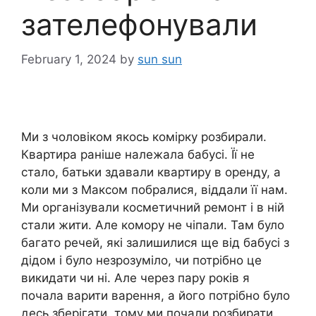
зателефонували
February 1, 2024
by
sun sun
Ми з чоловіком якось комірку розбирали.
Квартира раніше належала бабусі. Її не
стало, батьки здавали квартиру в оренду, а
коли ми з Максом побралися, віддали її нам.
Ми організували косметичний ремонт і в ній
стали жити. Але комору не чіпали. Там було
багато речей, які залишилися ще від бабусі з
дідом і було незрозуміло, чи потрібно це
викидати чи ні. Але через пару років я
почала варити варення, а його потрібно було
десь зберігати, тому ми почали розбирати