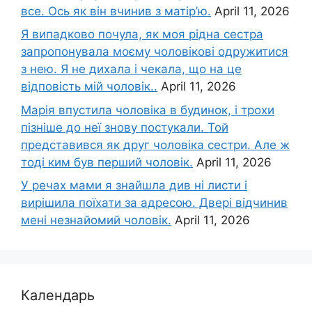
все. Ось як він вчинив з матір’ю.
April 11, 2026
Я випадково почула, як моя рідна сестра
запропонувала моєму чоловікові одружитися
з нею. Я не дихала і чекала, що на це
відповість мій чоловік..
April 11, 2026
Марія впустила чоловіка в будинок, і трохи
пізніше до неї знову постукали. Той
представився як друг чоловіка сестри. Але ж
тоді ким був перший чоловік.
April 11, 2026
У речах мами я знайшла див ні листи і
вирішила поїхати за адресою. Двері відчинив
мені незнайомий чоловік.
April 11, 2026
Календарь