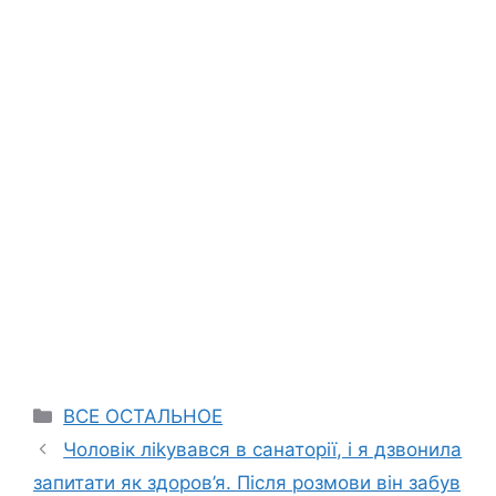
Categories
ВСЕ ОСТАЛЬНОЕ
Чоловік ліkувався в санаторії, і я дзвонила
запитати як здоров’я. Після розмови він забув