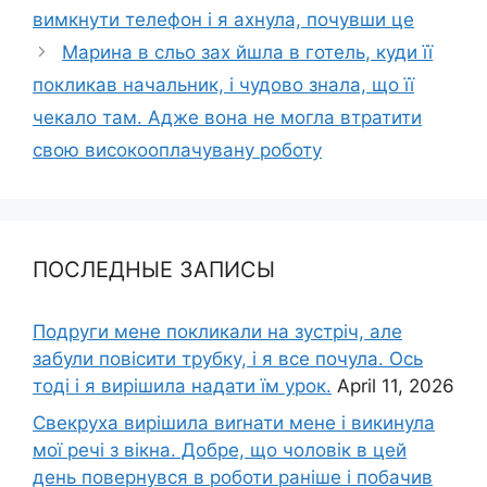
вимкнути телефон і я ахнула, почувши це
Марина в сльо зах йшла в готель, куди її
покликав начальник, і чудово знала, що її
чекало там. Адже вона не могла втратити
свою високооплачувану роботу
ПОСЛЕДНЫЕ ЗАПИСЫ
Подруги мене покликали на зустріч, але
забули повісити трубку, і я все почула. Ось
тоді і я вирішила надати їм урок.
April 11, 2026
Свекруха вирішила виrнати мене і викинула
мої речі з вікна. Добре, що чоловік в цей
день повернувся в роботи раніше і побачив