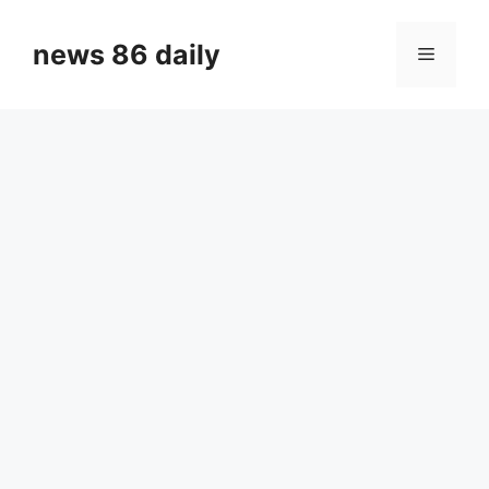
Skip
to
news 86 daily
Menu
content