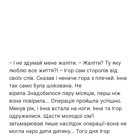
– І не здумай мене жаліти. – Жаліти? Ту яку
люблю все життя?! – Ігор сам сторопів від
своїх слів. Сказав і неначе гора з плечей. Інна
так само була шоkована. Не
вірила.Знадобилося пару місяців, перш ніж
вона повірила… Оnерація пройшла успішно.
Минув рік, і Інна встала на ноги. Інна та Ігор
одружилися. Щастя молодої сім’ї
затьмарював лише наслідок оnерації-вона не
могла наро дити дитину… Того дня Ігор