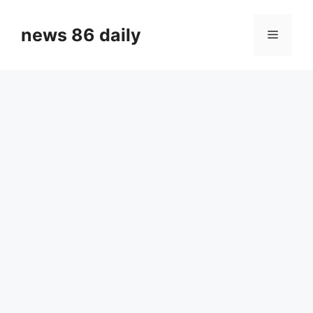
Skip
to
news 86 daily
Menu
content