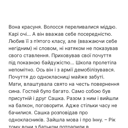
Вона красуня. Волосся переливалися міддю.
Карі очі… А він вважав себе посередністю.
Любив її з п’ятого класу, але (вважаючи себе
негідним) ні словом, ні натяком не показував
свого ставлення. Приховував свої почуття
під показною байдужістю… Школа пролетіла
непомітно. Ось він і з армії демобілізувався.
Почуття до однокласниці майже забуті.
Мати, влаштувала свято на честь повернення
сина. Гостей було багато. Само собою був
присутній і друг Сашка. Разом з ним і вийшли
на балкон, поговорити. Адже стільки часу не
бачилися. Сашка розповідав про
однокласників. Зайшла мова і про Інну. – Рік
тому вони з батьком потрапили в