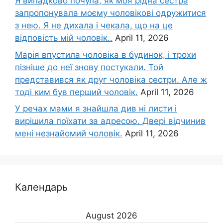
Я випадково почула, як моя рідна сестра
запропонувала моєму чоловікові одружитися
з нею. Я не дихала і чекала, що на це
відповість мій чоловік..
April 11, 2026
Марія впустила чоловіка в будинок, і трохи
пізніше до неї знову постукали. Той
представився як друг чоловіка сестри. Але ж
тоді ким був перший чоловік.
April 11, 2026
У речах мами я знайшла див ні листи і
вирішила поїхати за адресою. Двері відчинив
мені незнайомий чоловік.
April 11, 2026
Календарь
August 2026