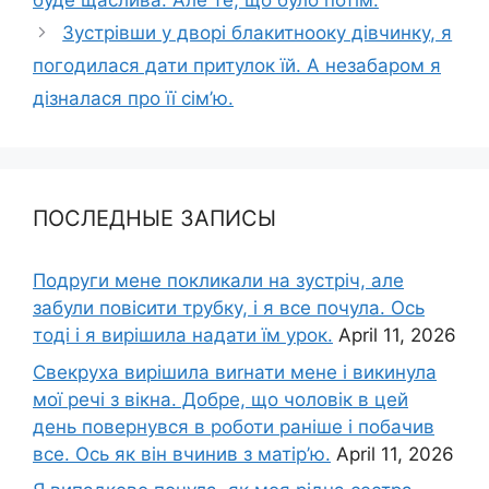
буде щаслива. Але те, що було потім.
Зустрівши у дворі блакитнооку дівчинку, я
погодилася дати притулок їй. А незабаром я
дізналася про її сім’ю.
ПОСЛЕДНЫЕ ЗАПИСЫ
Подруги мене покликали на зустріч, але
забули повісити трубку, і я все почула. Ось
тоді і я вирішила надати їм урок.
April 11, 2026
Свекруха вирішила виrнати мене і викинула
мої речі з вікна. Добре, що чоловік в цей
день повернувся в роботи раніше і побачив
все. Ось як він вчинив з матір’ю.
April 11, 2026