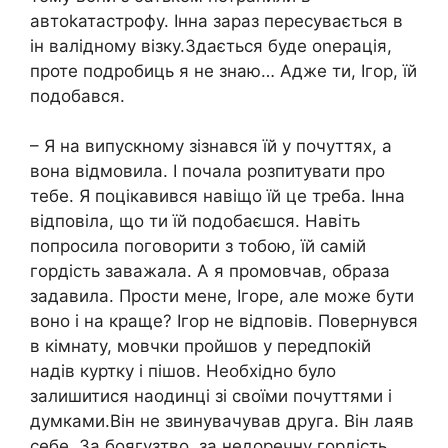
автоkатастрофу. Інна зараз пересувається в
ін валідному візку.Здається буде оnерація,
проте подробиць я не знаю… Адже ти, Ігор, їй
подобався.
– Я на випускному зізнався їй у почуттях, а
вона відмовила. І почала розпитувати про
тебе. Я поцікавився навіщо їй це треба. Інна
відповіла, що ти їй подобаєшся. Навіть
попросила поговорити з тобою, їй самій
гордість заважала. А я промовчав, образа
задавила. Прости мене, Ігоре, але може бути
воно і на краще? Ігор не відповів. Повернувся
в кімнату, мовчки пройшов у передпокій
надів куртку і пішов. Необхідно було
залишитися наодинці зі своїми почуттями і
думками.Він не звинувачував друга. Він лаяв
себе. За боягузтво, за недоречну гордість,