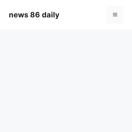
Skip
to
news 86 daily
Menu
content