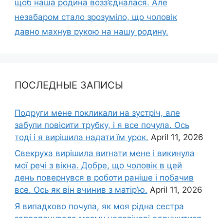
щоб наша родина возз’єдналася. Але
незабаром стало зрозуміло, що чоловік
давно махнув рукою на нашу родину.
ПОСЛЕДНЫЕ ЗАПИСЫ
Подруги мене покликали на зустріч, але
забули повісити трубку, і я все почула. Ось
тоді і я вирішила надати їм урок.
April 11, 2026
Свекруха вирішила виrнати мене і викинула
мої речі з вікна. Добре, що чоловік в цей
день повернувся в роботи раніше і побачив
все. Ось як він вчинив з матір’ю.
April 11, 2026
Я випадково почула, як моя рідна сестра