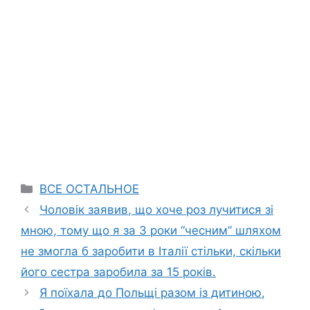
Categories
ВСЕ ОСТАЛЬНОЕ
Чоловік заявив, що хоче роз лучитися зі
мною, тому що я за 3 роки “чесним” шляхом
не змогла б заробити в Італії стільки, скільки
його сестра заробила за 15 років.
Я поїхала до Польщі разом із дитиною,