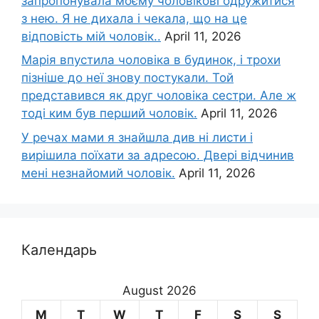
запропонувала моєму чоловікові одружитися
з нею. Я не дихала і чекала, що на це
відповість мій чоловік..
April 11, 2026
Марія впустила чоловіка в будинок, і трохи
пізніше до неї знову постукали. Той
представився як друг чоловіка сестри. Але ж
тоді ким був перший чоловік.
April 11, 2026
У речах мами я знайшла див ні листи і
вирішила поїхати за адресою. Двері відчинив
мені незнайомий чоловік.
April 11, 2026
Календарь
August 2026
M
T
W
T
F
S
S