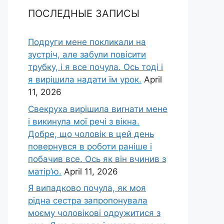
ПОСЛЕДНЫЕ ЗАПИСЫ
Подруги мене покликали на
зустріч, але забули повісити
трубку, і я все почула. Ось тоді і
я вирішила надати їм урок.
April
11, 2026
Свекруха вирішила виrнати мене
і викинула мої речі з вікна.
Добре, що чоловік в цей день
повернувся в роботи раніше і
побачив все. Ось як він вчинив з
матір’ю.
April 11, 2026
Я випадково почула, як моя
рідна сестра запропонувала
моєму чоловікові одружитися з