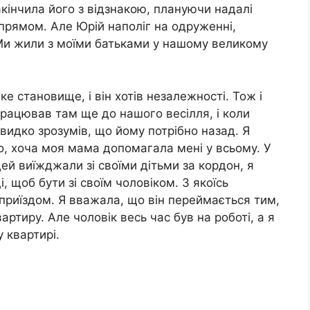
акінчила його з відзнакою, плануючи надалі
рямом. Але Юрій наполіг на одруженні,
Ми жили з моїми батьками у нашому великому
е становище, і він хотів незалежності. Тож і
працював там ще до нашого весілля, і коли
видко зрозумів, що йому потрібно назад. Я
ко, хоча моя мама допомагала мені у всьому. У
ей виїжджали зі своїми дітьми за кордон, я
, щоб бути зі своїм чоловіком. З якоїсь
приїздом. Я вважала, що він переймається тим,
артиру. Але чоловік весь час був на роботі, а я
 квартирі.