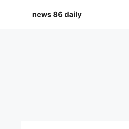
Skip
to
news 86 daily
content