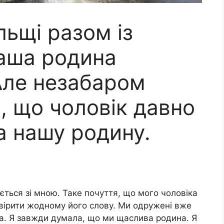
льщі разом із
аша родина
Але незабаром
, що чоловік давно
а нашу родину.
ється зі мною. Таке почуття, що мого чоловіка
овірити жодному його слову. Ми одружені вже
на. Я завжди думала, що ми щаслива родина. Я