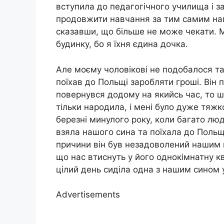
вступила до педагогічного училища і з
продовжити навчання за тим самим нап
сказавши, що більше не може чекати. 
будинку, бо я їхня єдина дочка.
Але моєму чоловікові не подобалося так
поїхав до Польщі заробляти гроші. Він 
повернувся додому на якийсь час, то ш
тільки народила, і мені було дуже тяж
березні минулого року, коли багато люд
взяла нашого сина та поїхала до Польщі
причини він був незадоволений нашим 
що нас втиснуть у його однокімнатну кв
цілий день сиділа одна з нашим сином у
Advertisements