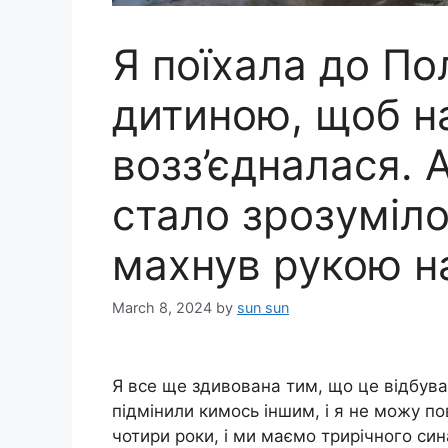
Я поїхала до По
дитиною, щоб н
возз’єдналася. 
стало зрозуміло
махнув рукою н
March 8, 2024
by
sun sun
Я все ще здивована тим, що це відбува
підмінили кимось іншим, і я не можу п
чотири роки, і ми маємо трирічного си