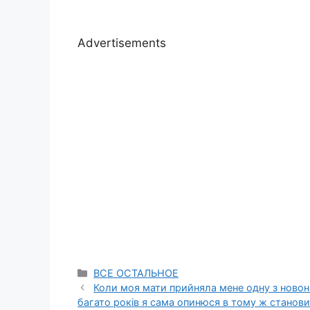
Advertisements
Categories
ВСЕ ОСТАЛЬНОЕ
Коли моя мати прийняла мене одну з новон
багато років я сама опинюся в тому ж станови