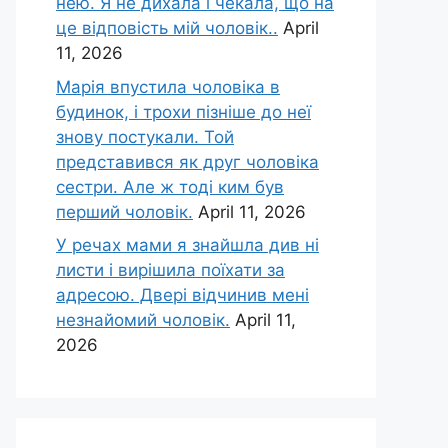
нею. Я не дихала і чекала, що на
це відповість мій чоловік..
April
11, 2026
Марія впустила чоловіка в
будинок, і трохи пізніше до неї
знову постукали. Той
представився як друг чоловіка
сестри. Але ж тоді ким був
перший чоловік.
April 11, 2026
У речах мами я знайшла див ні
листи і вирішила поїхати за
адресою. Двері відчинив мені
незнайомий чоловік.
April 11,
2026