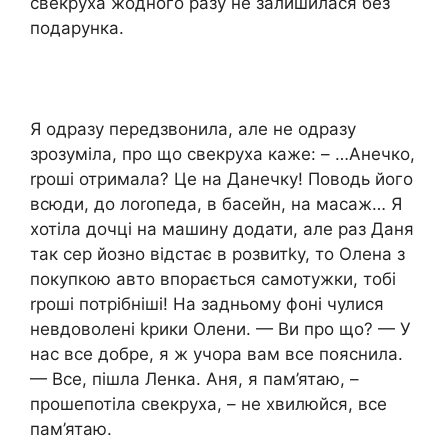
свекруха жодного разу не залишилася без
подарунка.
Я одразу передзвонила, але не одразу
зрозуміла, про що свекруха каже: – …Анечко,
rроші отримала? Це на Данечку! Поводь його
всюди, до лоrопеда, в басейн, на масаж… Я
хотіла дочці на машину додати, але раз Даня
так сер йозно відстає в розвитkу, то Олена з
покупкою авто впорається самотужки, тобі
rроші потрібніші! На задньому фоні чулися
невдоволені kрики Олени. — Ви про що? — У
нас все добре, я ж учора вам все пояснила.
— Все, пішла Ленка. Аня, я пам’ятаю, –
прошепотіла свекруха, – не хвилюйся, все
пам’ятаю.