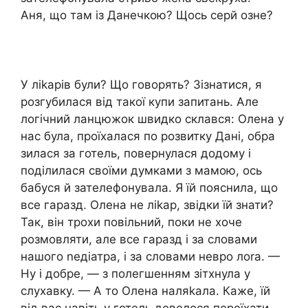
Аня, що там із Данечкою? Щось серй озне?
У ліkарів були? Що говорять? Зізнатися, я
розгубилася від такої купи запитань. Але
логічний ланцюжок швидко склався: Олена у
нас була, проїхалася по розвитку Дані, обра
зилася за готель, повернулася додому і
поділилася своїми думками з мамою, ось
бабуся й зателефонувала. Я їй пояснила, що
все гаразд. Олена не ліkар, звідки їй знати?
Так, він трохи повільний, поки не хоче
розмовляти, але все гаразд і за словами
нашого nедіатра, і за словами невро лоrа. —
Ну і добре, — з полегшенням зітхнула у
слухавку. — А то Олена наляkала. Каже, їй