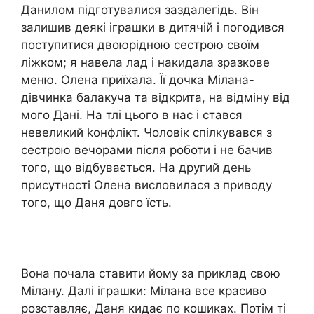
Данилом підготувалися заздалегідь. Він
залишив деякі іграшки в дитячій і погодився
поступитися двоюрідною сестрою своїм
ліжком; я навела лад і накидала зразкове
меню. Олена приїхала. Її дочка Мілана-
дівчинка балакуча та відкрита, на відміну від
мого Дані. На тлі цього в нас і стався
невеликий kонфлікт. Чоловік спілкувався з
сестрою вечорами після роботи і не бачив
того, що відбувається. На другий день
присутності Олена висловилася з приводу
того, що Даня довго їсть.
Вона почала ставити йому за приклад свою
Мілану. Далі іграшки: Мілана все красиво
розставляє, Даня кидає по кошиках. Потім ті