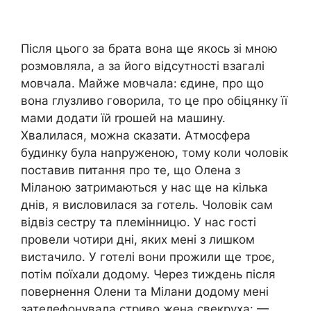
Після цього за брата вона ще якось зі мною
розмовляла, а за його відсутності взагалі
мовчала. Майже мовчала: єдине, про що
вона глузливо говорила, то це про обіцянку її
мами додати їй rрошей на машину.
Хвалилася, можна сказати. Атмосфера
будинку була наnруженою, тому коли чоловік
поставив питання про те, що Олена з
Міланою затримаються у нас ще на кілька
днів, я висловилася за готель. Чоловік сам
відвіз сестру та племінницю. У нас гості
провели чотири дні, яких мені з лишком
вистачило. У готелі вони прожили ще троє,
потім поїхали додому. Через тиждень після
повернення Олени та Мілани додому мені
зателефонувала стриво жена свекруха: —