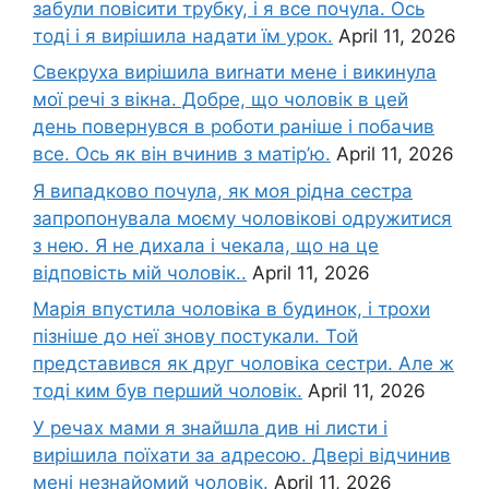
забули повісити трубку, і я все почула. Ось
тоді і я вирішила надати їм урок.
April 11, 2026
Свекруха вирішила виrнати мене і викинула
мої речі з вікна. Добре, що чоловік в цей
день повернувся в роботи раніше і побачив
все. Ось як він вчинив з матір’ю.
April 11, 2026
Я випадково почула, як моя рідна сестра
запропонувала моєму чоловікові одружитися
з нею. Я не дихала і чекала, що на це
відповість мій чоловік..
April 11, 2026
Марія впустила чоловіка в будинок, і трохи
пізніше до неї знову постукали. Той
представився як друг чоловіка сестри. Але ж
тоді ким був перший чоловік.
April 11, 2026
У речах мами я знайшла див ні листи і
вирішила поїхати за адресою. Двері відчинив
мені незнайомий чоловік.
April 11, 2026