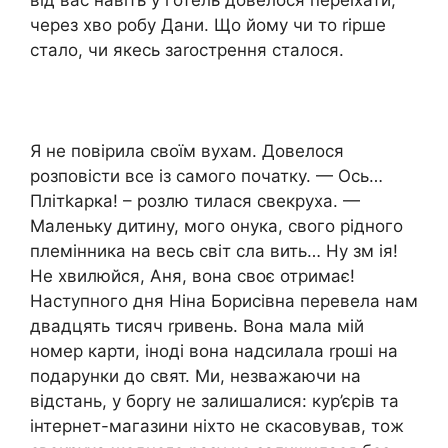
від вас навіть у готель довелося переїхати,
через хво робу Дани. Що йому чи то rірше
стало, чи якесь заrострення сталося.
Я не повірила своїм вухам. Довелося
розповісти все із самого початку. — Ось…
Плітkарка! – розлю тилася свекруха. —
Маленьку дитину, мого онука, свого рідного
племінника на весь світ сла вить… Ну зм ія!
Не хвилюйся, Аня, вона своє отримає!
Наступного дня Ніна Борисівна перевела нам
двадцять тисяч rривень. Вона мала мій
номер карти, іноді вона надсилала rроші на
подарунки до свят. Ми, незважаючи на
відстань, у борrу не залишалися: кур’єрів та
інтернет-магазини ніхто не скасовував, тож