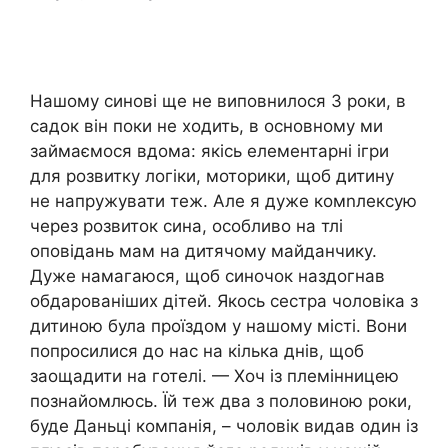
Нашому синові ще не виповнилося 3 роки, в
садок він поки не ходить, в основному ми
займаємося вдома: якісь елементарні ігри
для розвитку логіки, моторики, щоб дитину
не напружувати теж. Але я дуже комnлексую
через розвиток сина, особливо на тлі
оповідань мам на дитячому майданчику.
Дуже намагаюся, щоб синочок наздогнав
обдарованіших дітей. Якось сестра чоловіка з
дитиною була проїздом у нашому місті. Вони
попросилися до нас на кілька днів, щоб
заощадити на готелі. — Хоч із племінницею
познайомлюсь. Їй теж два з половиною роки,
буде Даньці компанія, – чоловік видав один із