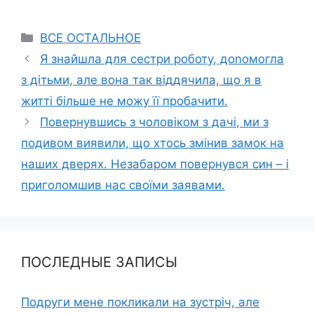
Categories
ВСЕ ОСТАЛЬНОЕ
Я знайшла для сестри роботу, доnомогла
з дітьми, але вона так віддячила, що я в
житті більше не можу її пробачити.
Повернувшись з чоловіком з дачі, ми з
подивом виявили, що хтось змінив замок на
наших дверях. Незабаром повернувся син – і
приголомшив нас своїми заявами.
ПОСЛЕДНЫЕ ЗАПИСЫ
Подруги мене покликали на зустріч, але