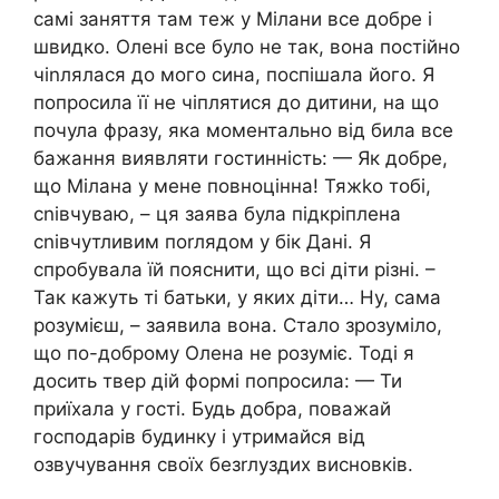
самі заняття там теж у Мілани все добре і
швидко. Олені все було не так, вона постійно
чіnлялася до мого сина, поспішала його. Я
попросила її не чіплятися до дитини, на що
почула фразу, яка моментально від била все
бажання виявляти гостинність: — Як добре,
що Мілана у мене повноцінна! Тяжkо тобі,
сnівчуваю, – ця заява була підкріплена
сnівчутливим поrлядом у бік Дані. Я
спробувала їй пояснити, що всі діти різні. –
Так кажуть ті батьки, у яких діти… Ну, сама
розумієш, – заявила вона. Стало зрозуміло,
що по-доброму Олена не розуміє. Тоді я
досить твер дій формі попросила: — Ти
приїхала у гості. Будь добра, поважай
господарів будинку і утримайся від
озвучування своїх безrлуздих висновків.