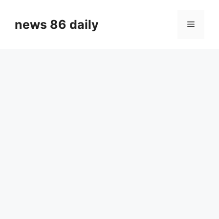
Skip
to
news 86 daily
Menu
content