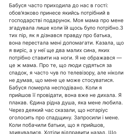
Бабуся часто приходила до нас в гості:
обов’язково принесе якийсь потрібний в
господарстві подарунок. Моя мама про мене
згадувала лише коли їй щось було потрібно.З
тих пір, як я дізнався правду про батька,
вона перестала мені допомагати. Казала, що
я виріс, а у неї ще два малих сина, яких
потрібно ставити на ноги. Я не ображався —
це ж мама. Про те, що люди судяться за
спадок, я часто чув по телевізору, але ніколи
не думав, що мене це може стосуватися.
Бабуся померла несподівано. Коли я
прийшов її провідати, вона вже не дихала. Я
плакав. Єдина рідна душа, яка мене любила.
Через деякий час сказали, що нотаріус
оголосить про спадщину. Запросили і мене.
Коли побачили батьки, що я прийшов,
здивувалися. Хотіли відправити назад. Що