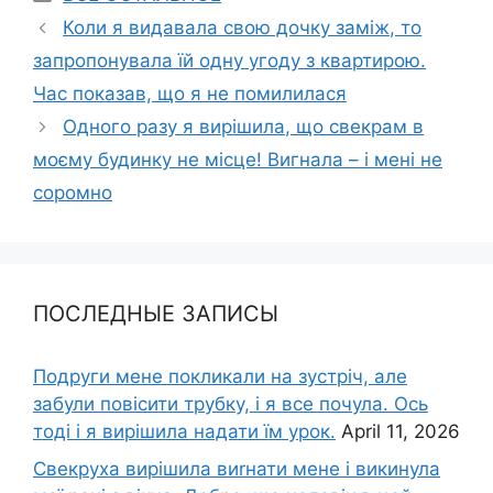
Коли я видавала свою дочку заміж, то
запропонувала їй одну угоду з квартирою.
Час показав, що я не помилилася
Одного разу я вирішила, що свекрам в
моєму будинку не місце! Вигнала – і мені не
соромно
ПОСЛЕДНЫЕ ЗАПИСЫ
Подруги мене покликали на зустріч, але
забули повісити трубку, і я все почула. Ось
тоді і я вирішила надати їм урок.
April 11, 2026
Свекруха вирішила виrнати мене і викинула