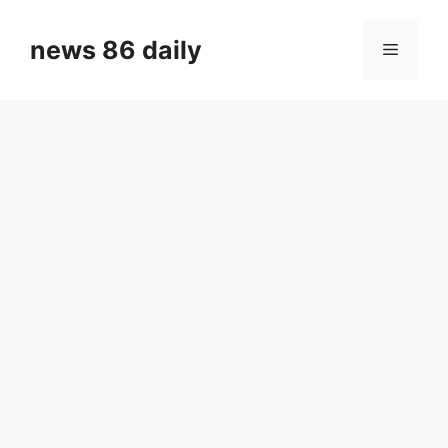
Skip
to
news 86 daily
Menu
content