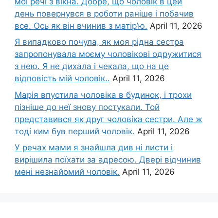
мої речі з вікна. Добре, що чоловік в цей
день повернувся в роботи раніше і побачив
все. Ось як він вчинив з матір’ю.
April 11, 2026
Я випадково почула, як моя рідна сестра
запропонувала моєму чоловікові одружитися
з нею. Я не дихала і чекала, що на це
відповість мій чоловік..
April 11, 2026
Марія впустила чоловіка в будинок, і трохи
пізніше до неї знову постукали. Той
представився як друг чоловіка сестри. Але ж
тоді ким був перший чоловік.
April 11, 2026
У речах мами я знайшла див ні листи і
вирішила поїхати за адресою. Двері відчинив
мені незнайомий чоловік.
April 11, 2026