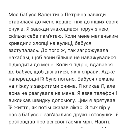
Моя бабуся Валентина Петрівна завжди
ставилася до мене краще, ніж до інших своїх
онуків. Я завжди знаходився поруч з нею,
скільки себе пам’ятаю. Коли мене маленьким
кривдили хлопці на вулиці, бабуся
заступалась. До того ж, так загрожувала
нахабам, щоб вони більше не наважувалися
підходити до мене. Коли я підріс, вдавався
до бабусі, щоб дізнатися, як її справи. Адже
напередодні їй було погано. Бабуся лежала
на ліжку з закритими очима. Я кликав її, але
вона не реагувала на мене. Я взяв телефон і
викликав швидку допомогу. Цим я врятував
їй життя, як потім сказав лікар. З тих пір у
нас з бабусею зав’язалися дружні стосунки. Я
розповідав про всі свої таємні мрії. Навіть