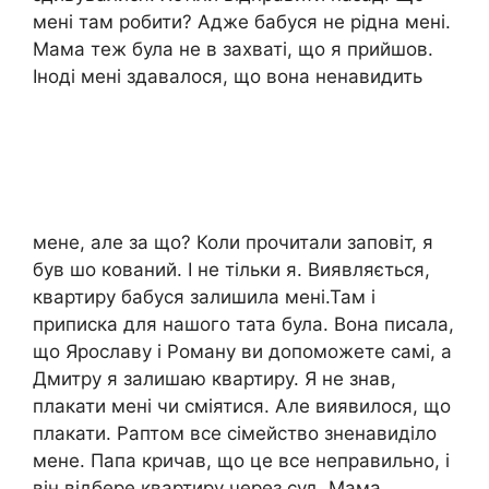
мені там робити? Адже бабуся не рідна мені.
Мама теж була не в захваті, що я прийшов.
Іноді мені здавалося, що вона ненавидить
мене, але за що? Коли прочитали заповіт, я
був шо кований. І не тільки я. Виявляється,
квартиру бабуся залишила мені.Там і
приписка для нашого тата була. Вона писала,
що Ярославу і Роману ви допоможете самі, а
Дмитру я залишаю квартиру. Я не знав,
плакати мені чи сміятися. Але виявилося, що
плакати. Раптом все сімейство зненавиділо
мене. Папа кричав, що це все неправильно, і
він відбере квартиру через суд. Мама