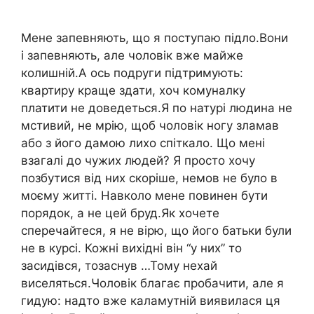
Мене запевняють, що я поступаю підло.Вони
і запевняють, але чоловік вже майже
колишній.А ось подруги підтримують:
квартиру краще здати, хоч комуналку
платити не доведеться.Я по натурі людина не
мстивий, не мрію, щоб чоловік ногу зламав
або з його дамою лихо спіткало. Що мені
взагалі до чужих людей? Я просто хочу
позбутися від них скоріше, немов не було в
моєму житті. Навколо мене повинен бути
порядок, а не цей бруд.Як хочете
сперечайтеся, я не вірю, що його батьки були
не в курсі. Кожні вихідні він “у них” то
засидівся, тозаснув …Тому нехай
виселяться.Чоловік благає пробачити, але я
гидую: надто вже каламутній виявилася ця