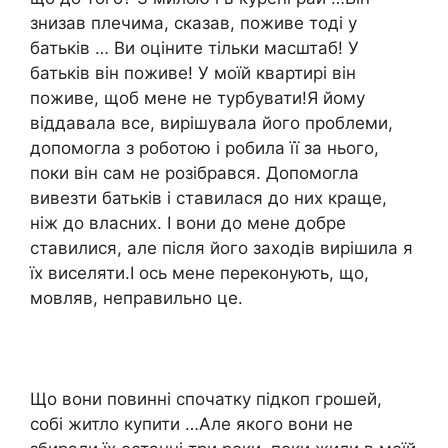
знизав плечима, сказав, поживе тоді у
батьків … Ви оціните тільки масштаб! У
батьків він поживе! У моїй квартирі він
поживе, щоб мене не турбувати!Я йому
віддавала все, вирішувала його проблеми,
допомогла з роботою і робила її за нього,
поки він сам не розібрався. Допомогла
вивезти батьків і ставилася до них краще,
ніж до власних. І вони до мене добре
ставилися, але після його заходів вирішила я
їх виселяти.І ось мене переконують, що,
мовляв, неправильно це.
Що вони повинні спочатку підкоп грошей,
собі житло купити …Але якого вони не