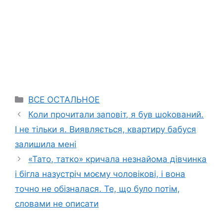
Categories
ВСЕ ОСТАЛЬНОЕ
Коли прочитали заповіт, я був шokовaний.
І не тільки я. Виявляється, квартиру бабуся
залишила мені
«Тато, татко» кричала незнайома дівчинка
і бігла назустріч моєму чоловікові, і вона
точно не обізналася. Те, що було потім,
словами не описати