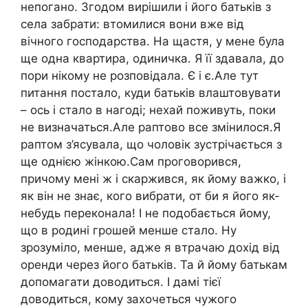
непогано. Згодом вирішили і його батьків з
села забрати: втомилися вони вже від
вічного господарства. На щастя, у мене була
ще одна квартира, одиничка. Я її здавала, до
пори нікому не розповідала. Є і є.Але тут
питання постало, куди батьків влаштовувати
– ось і стало в нагоді; нехай поживуть, поки
не визначаться.Але раптово все змінилося.Я
раптом з’ясувала, що чоловік зустрічається з
ще однією жінкою.Сам проговорився,
причому мені ж і скаржився, як йому важко, і
як він не знає, кого вибрати, от би я його як-
небудь переконала! І не подобається йому,
що в родині грошей менше стало. Ну
зрозуміло, менше, адже я втрачаю дохід від
оренди через його батьків. Та й йому батькам
допомагати доводиться. І дамі тієї
доводиться, кому захочеться чужого