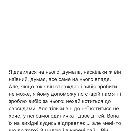
Я дивилася на нього, думала, наскільки ж він
наївний, думає, все саме на нього впаде.
Але, якщо вже він страждає і вибір зробити
не може, я йому допоможу по старій пам’яті і
зроблю вибір за нього: нехай котиться до
своєї дами. Але тільки він до неї котитися не
хоче, у неї самої одиничка і двоє дітей. Вона
їх на вихідні кудись відправляє … але мені-то
що до того? З милою і в курені рай …Він