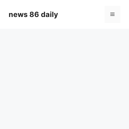
Skip
to
news 86 daily
Menu
content