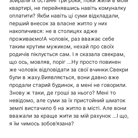
збирали їх останні три роки, поки жили в моїй
квартирі, не перейнявшись навіть комуналку
оплатити? Якби навіть ці суми відкладали,
перший внесок за власне житло у них
накопичився: не в столицях адже
проживаємо!А чоловік, раз вважає себе
таким крутим мужиком, нехай про своїх
родичів піклується сам. І я сказала свекрам,
що ось, мовляв, поріг …Ну просто повинен
же чоловік відповідати за свої вчинки.Свекри
були в жаху.Виявляється, вони давно вже
продали старий будинок, а мені не говорили.
Знову ж таки, де гроші за нього? Мені то
невідомо, але суми за їх пристойний шматок
землі вистачило б на житло в місті. Але вони
вважали за краще жити за мій рахунок …І що,
я їм чимось зобов’язана?