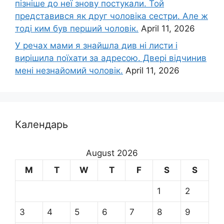
пізніше до неї знову постукали. Той
представився як друг чоловіка сестри. Але ж
тоді ким був перший чоловік.
April 11, 2026
У речах мами я знайшла див ні листи і
вирішила поїхати за адресою. Двері відчинив
мені незнайомий чоловік.
April 11, 2026
Календарь
August 2026
M
T
W
T
F
S
S
1
2
3
4
5
6
7
8
9