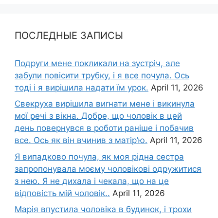
ПОСЛЕДНЫЕ ЗАПИСЫ
Подруги мене покликали на зустріч, але
забули повісити трубку, і я все почула. Ось
тоді і я вирішила надати їм урок.
April 11, 2026
Свекруха вирішила виrнати мене і викинула
мої речі з вікна. Добре, що чоловік в цей
день повернувся в роботи раніше і побачив
все. Ось як він вчинив з матір’ю.
April 11, 2026
Я випадково почула, як моя рідна сестра
запропонувала моєму чоловікові одружитися
з нею. Я не дихала і чекала, що на це
відповість мій чоловік..
April 11, 2026
Марія впустила чоловіка в будинок, і трохи