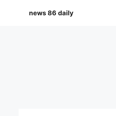
Skip
to
news 86 daily
content