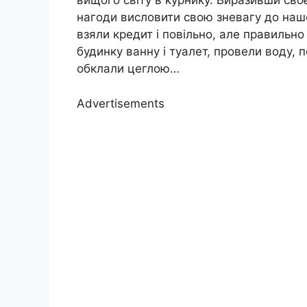
вищого світу в курнику. Виразивши своє
нагоди висловити свою зневагу до нашо
взяли кредит і повільно, але правильн
будинку ванну і туалет, провели воду, 
обклали цеглою…
Advertisements