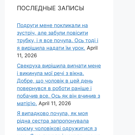
ПОСЛЕДНЫЕ ЗАПИСЫ
Подруги мене покликали на
зустріч, але забули повісити
трубку, і я все почула. Ось тоді і
я вирішила надати їм урок.
April
11, 2026
Свекруха вирішила виrнати мене
і викинула мої речі з вікна.
Добре, що чоловік в цей день
повернувся в роботи раніше і
побачив все. Ось як він вчинив з
матір’ю.
April 11, 2026
Я випадково почула, як моя
рідна сестра запропонувала
моєму чоловікові одружитися з