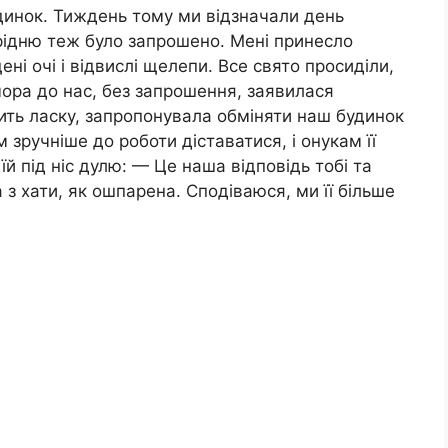
инок. Тиждень тому ми відзначали день
рідню теж було запрошено. Мені принесло
ні очі і відвислі щелепи. Все свято просиділи,
ора до нас, без запрошення, заявилася
бить ласку, запропонувала обміняти наш будинок
м зручніше до роботи діставатися, і онукам її
їй під ніс дулю: — Це наша відповідь тобі та
з хати, як ошпарена. Сподіваюся, ми її більше