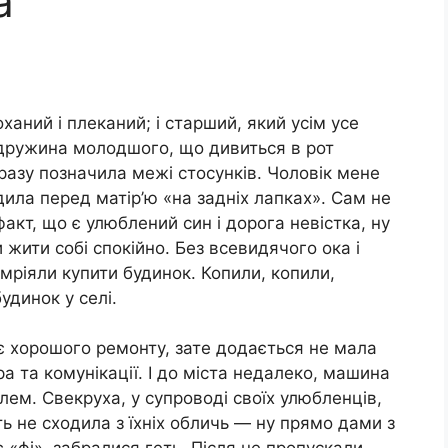
а
ханий і плеканий; і старший, який усім усе
 дружина молодшого, що дивиться в рот
дразу позначила межі стосунків. Чоловік мене
дила перед матір’ю «на задніх лапках». Сам не
 факт, що є улюблений син і дорога невістка, ну
 жити собі спокійно. Без всевидячого ока і
мріяли купити будинок. Копили, копили,
удинок у селі.
ує хорошого ремонту, зате додається не мала
а та комунікації. І до міста недалеко, машина
лем. Свекруха, у супроводі своїх улюбленців,
ь не сходила з їхніх обличь — ну прямо дами з