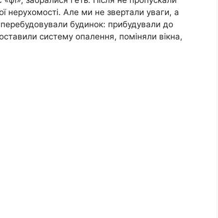
 «фі», забралися геть. Після не пропускали
ї нерухомості. Але ми не звертали уваги, а
о перебудовували будинок: прибудували до
поставили систему опалення, поміняли вікна,