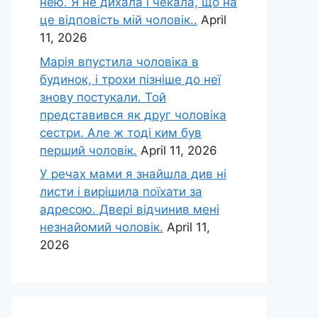
нею. Я не дихала і чекала, що на
це відповість мій чоловік..
April
11, 2026
Марія впустила чоловіка в
будинок, і трохи пізніше до неї
знову постукали. Той
представився як друг чоловіка
сестри. Але ж тоді ким був
перший чоловік.
April 11, 2026
У речах мами я знайшла див ні
листи і вирішила поїхати за
адресою. Двері відчинив мені
незнайомий чоловік.
April 11,
2026