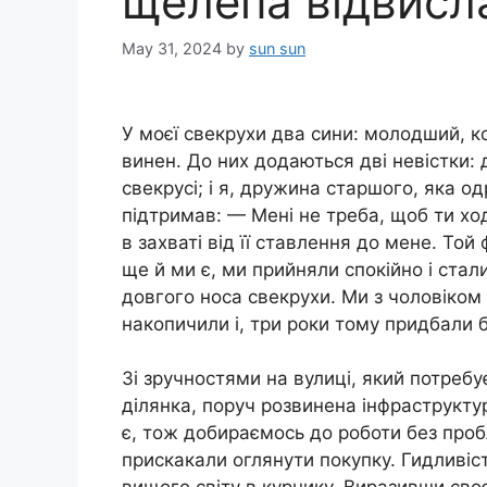
щелепа відвисл
May 31, 2024
by
sun sun
У моєї свекрухи два сини: молодший, ко
винен. До них додаються дві невістки:
свекрусі; і я, дружина старшого, яка о
підтримав: — Мені не треба, щоб ти хо
в захваті від її ставлення до мене. Той
ще й ми є, ми прийняли спокійно і стали
довгого носа свекрухи. Ми з чоловіком 
накопичили і, три роки тому придбали б
Зі зручностями на вулиці, який потреб
ділянка, поруч розвинена інфраструктур
є, тож добираємось до роботи без проб
прискакали оглянути покупку. Гидливіст