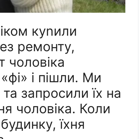
віком куnили
без ремонту,
т чоловіка
«фі» і пішли. Ми
та запросили їх на
я чоловіка. Коли
будинку, їхня