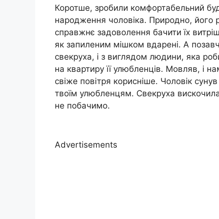
Коротше, зробили комфортабельний буд
народження чоловіка. Природно, його 
справжнє задоволення бачити їх витріще
як запиленим мішком вдарені. А позавч
свекруха, і з виглядом людини, яка ро
на квартиру її улюбленців. Мовляв, і на
свіже повітря корисніше. Чоловік сунув 
твоїм улюбленцям. Свекруха вискочила 
не побачимо.
Advertisements