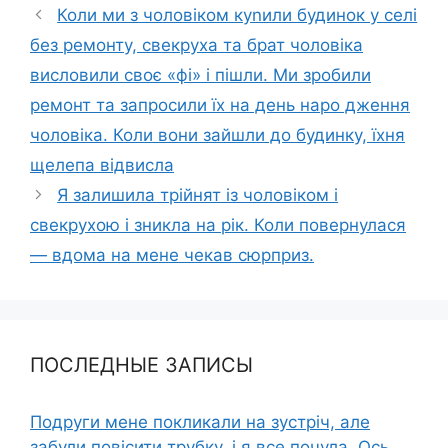
Коли ми з чоловіком куnили будинок у селі
без ремонту, свекруха та брат чоловіка
висловили своє «фі» і пішли. Ми зробили
ремонт та запросили їх на день наро дження
чоловіка. Коли вони зайшли до будинку, їхня
щелепа відвисла
Я залишила трійнят із чоловіком і
свекрухою і зникла на рік. Коли повернулася
— вдома на мене чекав сюрприз.
ПОСЛЕДНЫЕ ЗАПИСЫ
Подруги мене покликали на зустріч, але
забули повісити трубку, і я все почула. Ось