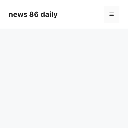
Skip
to
news 86 daily
Menu
content