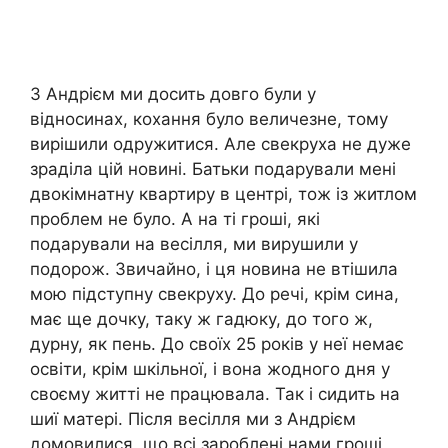
З Андрієм ми досить довго були у
відносинах, кохання було величезне, тому
вирішили одружитися. Але свекруха не дуже
зраділа цій новині. Батьки подарували мені
двокімнатну квартиру в центрі, тож із житлом
проблем не було. А на ті гроші, які
подарували на весілля, ми вирушили у
подорож. Звичайно, і ця новина не втішила
мою підступну свекруху. До речі, крім сина,
має ще дочку, таку ж гадюку, до того ж,
дурну, як пень. До своїх 25 років у неї немає
освіти, крім шкільної, і вона жодного дня у
своєму житті не працювала. Так і сидить на
шиї матері. Після весілля ми з Андрієм
домовилися, що всі зароблені нами гроші