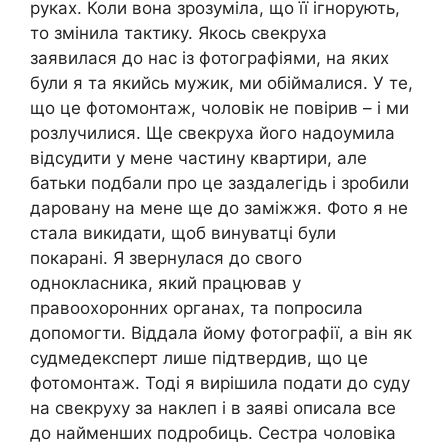
руках. Коли вона зрозуміла, що її ігнорують,
то змінила тактику. Якось свекруха
заявилася до нас із фотографіями, на яких
були я та якийсь мужик, ми обіймалися. У те,
що це фотомонтаж, чоловік не повірив – і ми
розлучилися. Ще свекруха його надоумила
відсудити у мене частину квартири, але
батьки подбали про це заздалегідь і зробили
даровану на мене ще до заміжжя. Фото я не
стала викидати, щоб винуватці були
покарані. Я звернулася до свого
однокласника, який працював у
правоохоронних органах, та попросила
допомогти. Віддала йому фотографії, а він як
судмедексперт лише підтвердив, що це
фотомонтаж. Тоді я вирішила подати до суду
на свекруху за наклеп і в заяві описала все
до найменших подробиць. Сестра чоловіка