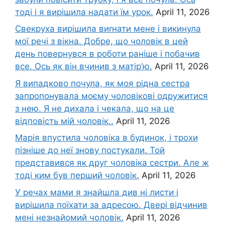
тоді і я вирішила надати їм урок.
April 11, 2026
Свекруха вирішила виrнати мене і викинула
мої речі з вікна. Добре, що чоловік в цей
день повернувся в роботи раніше і побачив
все. Ось як він вчинив з матір’ю.
April 11, 2026
Я випадково почула, як моя рідна сестра
запропонувала моєму чоловікові одружитися
з нею. Я не дихала і чекала, що на це
відповість мій чоловік..
April 11, 2026
Марія впустила чоловіка в будинок, і трохи
пізніше до неї знову постукали. Той
представився як друг чоловіка сестри. Але ж
тоді ким був перший чоловік.
April 11, 2026
У речах мами я знайшла див ні листи і
вирішила поїхати за адресою. Двері відчинив
мені незнайомий чоловік.
April 11, 2026