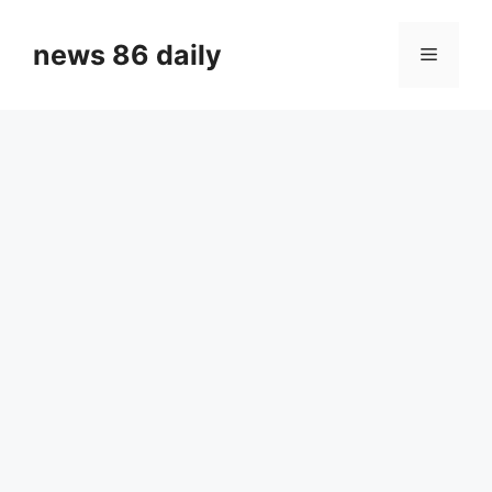
Skip
to
news 86 daily
Menu
content