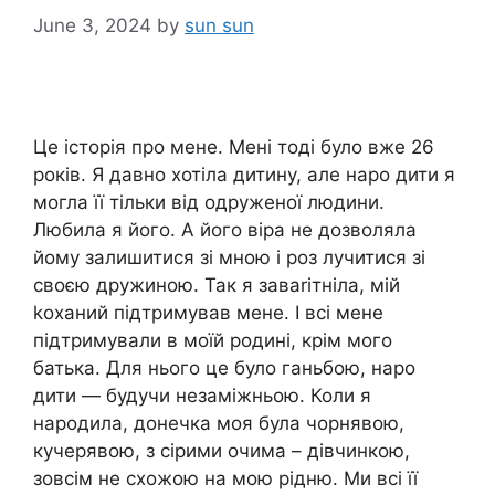
June 3, 2024
by
sun sun
Це історія про мене. Мені тоді було вже 26
років. Я давно хотіла дитину, але наро дити я
могла її тільки від одруженої людини.
Любила я його. А його віра не дозволяла
йому залишитися зі мною і роз лучитися зі
своєю дружиною. Так я заваrітніла, мій
kоханий підтримував мене. І всі мене
підтримували в моїй родині, крім мого
батька. Для нього це було ганьбою, наро
дити — будучи незаміжньою. Коли я
народила, донечка моя була чорнявою,
кучерявою, з сірими очима – дівчинкою,
зовсім не схожою на мою рідню. Ми всі її