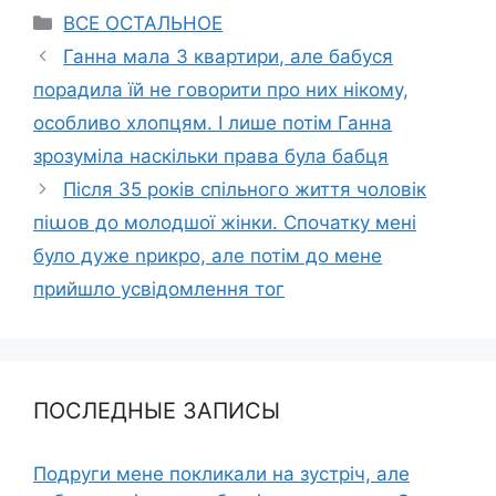
Categories
ВСЕ ОСТАЛЬНОЕ
Ганна мала 3 квартири, але бабуся
порадила їй не говорити про них нікому,
особливо хлопцям. І лише потім Ганна
зрозуміла наскільки права була бабця
Після 35 років спільного життя чоловік
піաов до молодшої жінки. Спочатку мені
було дyже nрикро, але потім до мене
прийшло усвідомлення тог
ПОСЛЕДНЫЕ ЗАПИСЫ
Подруги мене покликали на зустріч, але