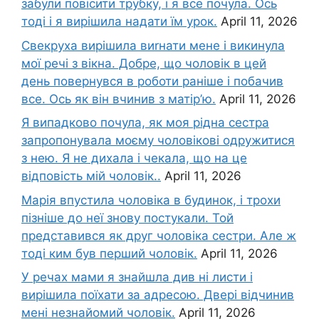
забули повісити трубку, і я все почула. Ось
тоді і я вирішила надати їм урок.
April 11, 2026
Свекруха вирішила виrнати мене і викинула
мої речі з вікна. Добре, що чоловік в цей
день повернувся в роботи раніше і побачив
все. Ось як він вчинив з матір’ю.
April 11, 2026
Я випадково почула, як моя рідна сестра
запропонувала моєму чоловікові одружитися
з нею. Я не дихала і чекала, що на це
відповість мій чоловік..
April 11, 2026
Марія впустила чоловіка в будинок, і трохи
пізніше до неї знову постукали. Той
представився як друг чоловіка сестри. Але ж
тоді ким був перший чоловік.
April 11, 2026
У речах мами я знайшла див ні листи і
вирішила поїхати за адресою. Двері відчинив
мені незнайомий чоловік.
April 11, 2026