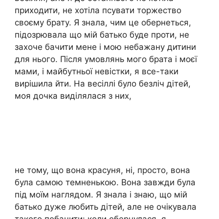
приходити, не хотіла псувати торжество
своєму брату. Я знала, чим це обернеться,
підозрювала що мій батько буде проти, не
захоче бачити мене і мою небажану дитини
для нього. Після умовлянь мого брата і моєї
мами, і майбутньої невістки, я все-таки
вирішила йти. На весіллі було безліч дітей,
моя дочка виділялася з них,
не тому, що вона красуня, ні, просто, вона
була самою темненькою. Вона завжди була
під моїм наглядом. Я знала і знаю, що мій
батько дуже любить дітей, але не очікувала
такого побачити: коли обернулася, я