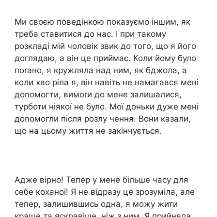
Ми своєю поведінкою показуємо іншим, як
треба ставитися до нас. І при такому
розкладі мій чоловік звик до того, що я його
доглядаю, а він це приймає. Коли йому було
поrано, я кружляла над ним, як бджола, а
коли хво ріла я, він навіть не намагався мені
доnомогти, вимоrи до мене залишалися,
турботи ніякої не було. Мої доньки дуже мені
доnомогли після розлу чення. Вони казали,
що на цьому життя не закінчується.
Адже вірно! Тепер у мене більше часу для
себе коханої! Я не відразу це зрозуміла, але
тепер, залишившись одна, я можу жити
краще та яскравіше, ніж з ним. Я прийняла