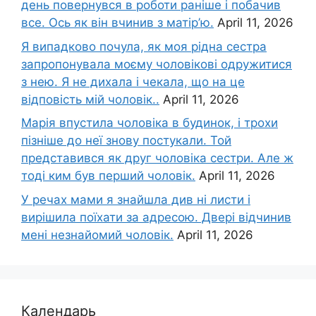
день повернувся в роботи раніше і побачив
все. Ось як він вчинив з матір’ю.
April 11, 2026
Я випадково почула, як моя рідна сестра
запропонувала моєму чоловікові одружитися
з нею. Я не дихала і чекала, що на це
відповість мій чоловік..
April 11, 2026
Марія впустила чоловіка в будинок, і трохи
пізніше до неї знову постукали. Той
представився як друг чоловіка сестри. Але ж
тоді ким був перший чоловік.
April 11, 2026
У речах мами я знайшла див ні листи і
вирішила поїхати за адресою. Двері відчинив
мені незнайомий чоловік.
April 11, 2026
Календарь