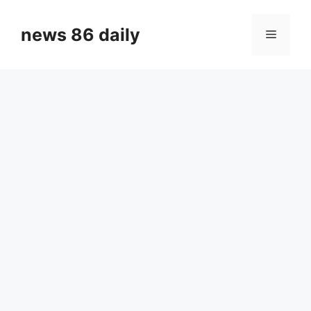
Skip
to
news 86 daily
Menu
content