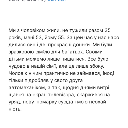
Ми з чоловіком жили, не тужили разом 35
років, мені 53, йому 55. За цей час у нас наро
дилися син і дві прекрасні доньки. Ми були
зразковою сім’єю для багатьох. Своїми
дітьми можемо лише пишатися. Все було
чудово в нашій сім’ї, але це лише збоку.
Чоловік нічим практично не займався, іноді
тільки підробляв у свого друга
автомеханіком, а так, щодня днями витрі
щався на екран телевізора, скаржився на
уряд, нову іномарку сусіда і мою неохай
ність.