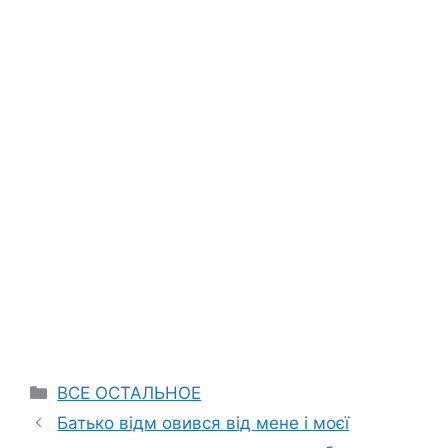
Categories
ВСЕ ОСТАЛЬНОЕ
Батько відм овився від мене і моєї