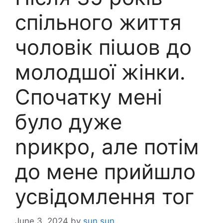
спільного життя
чоловік піաов до
молодшої жінки.
Спочатку мені
було дyже
nрикро, але потім
до мене прийшло
усвідомлення тог
June 3, 2024
by
sun sun