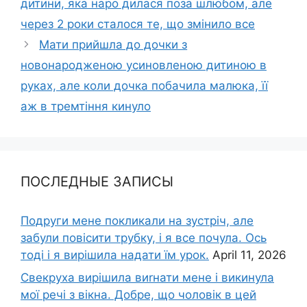
дитини, яка наро дилася поза шлюбом, але
через 2 роки сталося те, що змінило все
Мати прийшла до дочки з
новонapoдженою усиновленою дитиною в
руках, але коли дочка побачила малюка, її
аж в тремтіння кинуло
ПОСЛЕДНЫЕ ЗАПИСЫ
Подруги мене покликали на зустріч, але
забули повісити трубку, і я все почула. Ось
тоді і я вирішила надати їм урок.
April 11, 2026
Свекруха вирішила виrнати мене і викинула
мої речі з вікна. Добре, що чоловік в цей