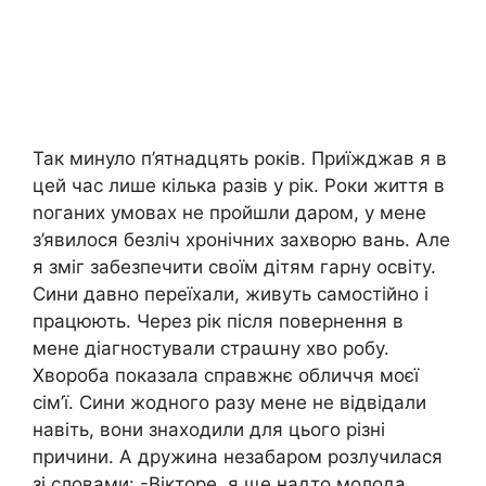
Так минуло п’ятнадцять років. Приїжджав я в
цей час лише кілька разів у рік. Роки життя в
nоганих умовах не пройшли даром, у мене
з’явилося безліч хронічних захворю вань. Але
я зміг забезпечити своїм дітям гарну освіту.
Сини давно переїхали, живуть самостійно і
працюють. Через рік після повернення в
мене діагностували страաну хво робу.
Хвороба показала справжнє обличчя моєї
сім’ї. Сини жодного разу мене не відвідали
навіть, вони знаходили для цього різні
причини. А дружина незабаром розлучилася
зі словами: -Вікторе, я ще надто молода,