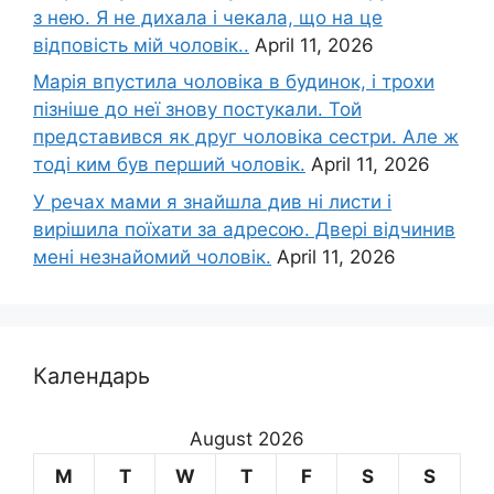
з нею. Я не дихала і чекала, що на це
відповість мій чоловік..
April 11, 2026
Марія впустила чоловіка в будинок, і трохи
пізніше до неї знову постукали. Той
представився як друг чоловіка сестри. Але ж
тоді ким був перший чоловік.
April 11, 2026
У речах мами я знайшла див ні листи і
вирішила поїхати за адресою. Двері відчинив
мені незнайомий чоловік.
April 11, 2026
Календарь
August 2026
M
T
W
T
F
S
S