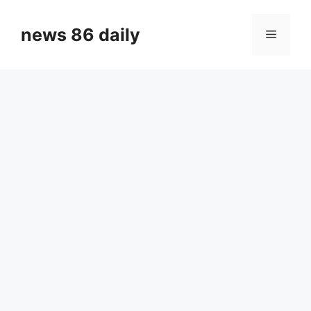
Skip
to
news 86 daily
Menu
content