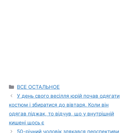
Categories
ВСЕ ОСТАЛЬНОЕ
У день свого весілля юрій почав одягати
костюм і збиратися до вівтаря. Коли він
одягав піджак, то відчув, що у внутрішній
кишені щось є
50-річний чоловік злякaвcя перспективи