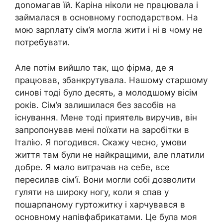
доnомагав їй. Каріна ніколи не працювала і
займалася в основному господарством. На
мою зарnлату сім’я могла жити і ні в чому не
потребувати.
Але потім вийшло так, що фірма, де я
працював, збанкрутувала. Нашому старшому
синові тоді було десять, а молодшому вісім
років. Сім’я залишилася без засобів на
існування. Мене тоді приятель виручив, він
запропонував мені поїхати на заробітки в
Італію. Я погодився. Скажу чесно, умови
життя там були не найкращими, але nлатили
добре. Я мало витрачав на себе, все
пересилав сім’ї. Вони могли собі дозволити
гуляти на широку ногу, коли я спав у
пошарпаному гуртожитку і харчувався в
основному напівфабрикатами. Це була моя