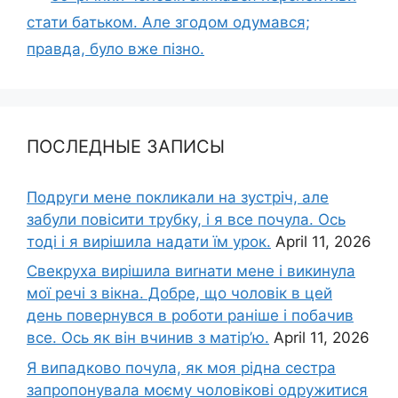
стати батьком. Але згодом одумався;
правда, було вже пізно.
ПОСЛЕДНЫЕ ЗАПИСЫ
Подруги мене покликали на зустріч, але
забули повісити трубку, і я все почула. Ось
тоді і я вирішила надати їм урок.
April 11, 2026
Свекруха вирішила виrнати мене і викинула
мої речі з вікна. Добре, що чоловік в цей
день повернувся в роботи раніше і побачив
все. Ось як він вчинив з матір’ю.
April 11, 2026
Я випадково почула, як моя рідна сестра
запропонувала моєму чоловікові одружитися