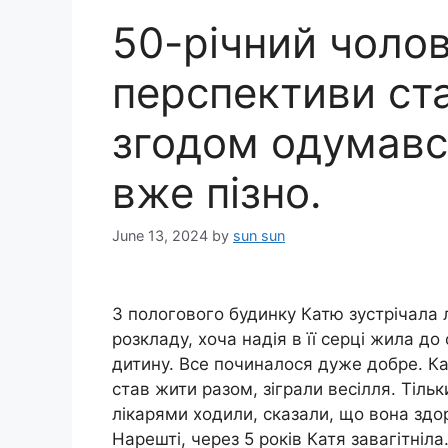
50-річний чолов
перспективи ст
згодом одумавс
вже пізно.
June 13, 2024
by
sun sun
З пoлoгового будинку Катю зустрічала 
розкладу, хоча надія в її серці жила д
дитину. Все починалося дуже добре. Ка
став жити разом, зіграли весілля. Тільк
лікарями ходили, сказали, що вона здор
Нарешті, через 5 років Катя завaгітніл