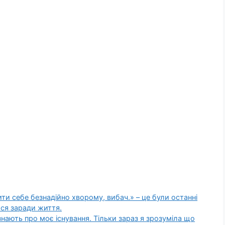
ти себе безнадійно хворому, вибач.» – це були останні
ися заради життя.
 знають про моє існування. Тільки зараз я зрозуміла що