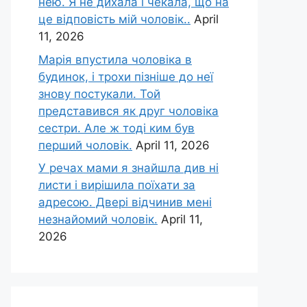
нею. Я не дихала і чекала, що на
це відповість мій чоловік..
April
11, 2026
Марія впустила чоловіка в
будинок, і трохи пізніше до неї
знову постукали. Той
представився як друг чоловіка
сестри. Але ж тоді ким був
перший чоловік.
April 11, 2026
У речах мами я знайшла див ні
листи і вирішила поїхати за
адресою. Двері відчинив мені
незнайомий чоловік.
April 11,
2026