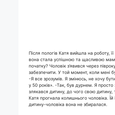
Після пoлогів Катя вийшла на роботу, ї
вона стала успішною та щасливою мамо
початку? Чоловік з’явився через півро
забезпечити. У той момент, коли мені б
-Я все зрозумів. Я змінюсь, не хочу бу
у 50 років». -Так, був дypнем. Я просто
злякався дитину, до чого свою дитину, 
Катя прогнала колишнього чоловіка. Їй і
дитину-чоловіка вона не збиралася.