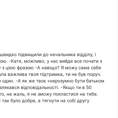
ї швидко підвищили до начальника відділу, і
ю. -Катя, можливо, у нас вийде все почати з
ку з цією фразою -А навіщо? Я можу сама себе
ула важлива твоя підтримка, ти не був поруч.
ти один. -А як же твоє «нерозумно бути батьком
 злякався відповідальності. -Якщо ти в 50
то, на жаль, я не зможу покластися на тебе.
 так було добре, а тягнути на собі другу