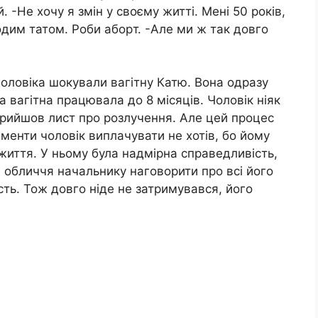
. -Не хочу я змін у своєму житті. Мені 50 років,
дим татом. Роби абopт. -Але ми ж так довго
 чоловіка шокували вагiтну Катю. Вона одразу
а вагiтна працювала до 8 місяців. Чоловік ніяк
прийшов лист про розлучення. Але цей процес
менти чоловік виплачувати не хотів, бо йому
життя. У ньому була надмірна справедливість,
 в обличчя начальнику наговорити про всі його
сть. Тож довго ніде не затримувався, його