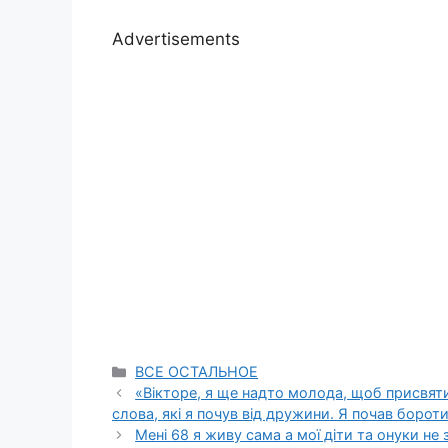
Advertisements
Categories
ВСЕ ОСТАЛЬНОЕ
«Вікторе, я ще надто молода, щоб присвяти
слова, які я почув від дружини. Я почав борот
Мені 68 я живу сама а мої діти та онуки не