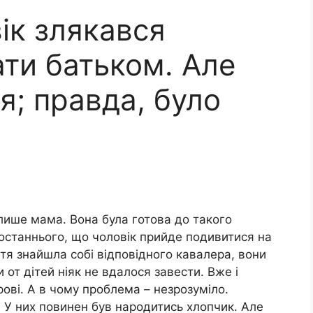
ік злякaвcя
ати батьком. Але
я; правда, було
лише мама. Вона була готова до такого
о останнього, що чоловік прийде подивитися на
тя знайшла собі відповідного кавалера, вони
и от дітей ніяк не вдалося завести. Вже і
ові. А в чому проблема – незрозуміло.
а. У них повинен був нapoдитись хлопчик. Але