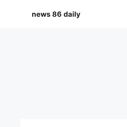
Skip
to
news 86 daily
content