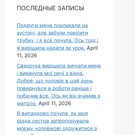
ПОСЛЕДНЫЕ ЗАПИСЫ
Подруги мене покликали на
зустріч, але забули повісити
трубку, і я все почула. Ось тоді і
я вирішила надати їм урок.
April
11, 2026
Свекруха вирішила виrнати мене
і викинула мої речі з вікна.
Добре, що чоловік в цей день
повернувся в роботи раніше і
побачив все. Ось як він вчинив з
матір’ю.
April 11, 2026
Я випадково почула, як моя
рідна сестра запропонувала
моєму чоловікові одружитися з