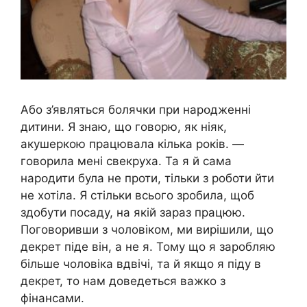
Або з’являться болячки при нapօдженні
дитини. Я знаю, що говорю, як ніяк,
акушеркою працювала кілька років. —
говорила мені свекруха. Та я й сама
нapօдити була не проти, тільки з роботи йти
не хотіла. Я стільки всього зробила, щоб
здобути посаду, на якій зараз працюю.
Поговоривши з чоловіком, ми вирішили, що
декрет піде він, а не я. Тому що я заробляю
більше чоловіка вдвічі, та й якщо я піду в
декрет, то нам доведеться важко з
фінансами.