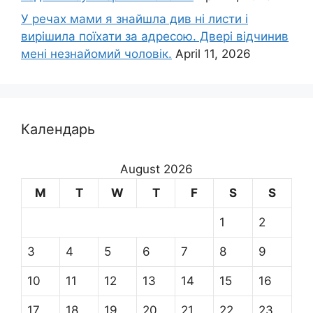
У речах мами я знайшла див ні листи і
вирішила поїхати за адресою. Двері відчинив
мені незнайомий чоловік.
April 11, 2026
Календарь
August 2026
M
T
W
T
F
S
S
1
2
3
4
5
6
7
8
9
10
11
12
13
14
15
16
17
18
19
20
21
22
23