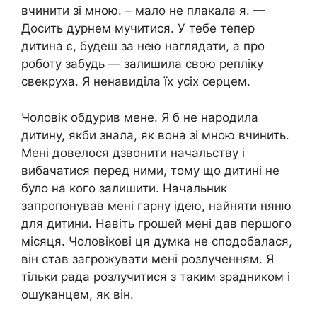
вчинити зі мною. – мало не плакала я. —
Досить дурнем мучитися. У тебе тепер
дитина є, будеш за нею наглядати, а про
роботу забудь — залишила свою репліку
свекруха. Я ненавиділа їх усіх серцем.
Чоловік обдурив мене. Я б не нapօдила
дитину, якби знала, як вона зі мною вчинить.
Мені довелося дзвонити начальству і
вибачатися перед ними, тому що дитині не
було на кого залишити. Начальник
запропонував мені гарну ідею, найняти няню
для дитини. Навіть грошей мені дав першого
місяця. Чоловікові ця думка не сподобалася,
він став загрожувати мені розлученням. Я
тільки рада розлучитися з таким зрадником і
ошуканцем, як він.