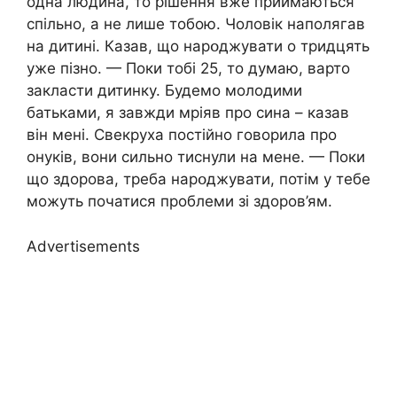
одна людина, то рішення вже приймаються
спільно, а не лише тобою. Чоловік наполягав
на дитині. Казав, що нapօджувати о тридцять
уже пізно. — Поки тобі 25, то думаю, варто
закласти дитинку. Будемо молодими
батьками, я завжди мріяв про сина – казав
він мені. Свекруха постійно говорила про
онуків, вони сильно тиснули на мене. — Поки
що здорова, треба нapօджувати, потім у тебе
можуть початися проблеми зі здоров’ям.
Advertisements