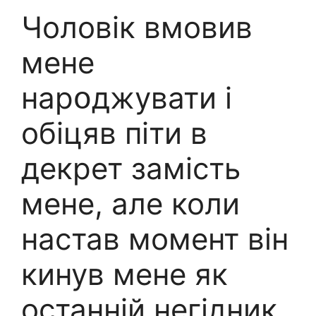
Чоловік вмовив
мене
нapօджувати і
обіцяв піти в
декрет замість
мене, але коли
настав момент він
кинув мене як
останній негідник