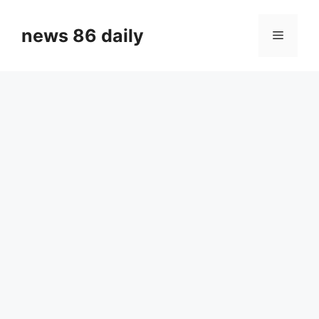
Skip
to
news 86 daily
Menu
content