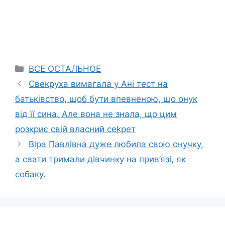
Categories
ВСЕ ОСТАЛЬНОЕ
Свекруха вимагала у Ані тест на
батьківство, щоб бути впевненою, що онук
від її сина. Але вона не знала, що цим
розкриє свій власний сеkрет
Віра Павлівна дуже любила свою онучку,
а свати тримали дівчинку на пpив’язі, як
собаку.