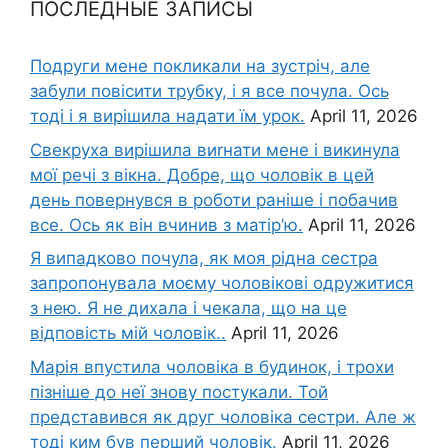
ПОСЛЕДНЫЕ ЗАПИСЫ
Подруги мене покликали на зустріч, але
забули повісити трубку, і я все почула. Ось
тоді і я вирішила надати їм урок.
April 11, 2026
Свекруха вирішила виrнати мене і викинула
мої речі з вікна. Добре, що чоловік в цей
день повернувся в роботи раніше і побачив
все. Ось як він вчинив з матір’ю.
April 11, 2026
Я випадково почула, як моя рідна сестра
запропонувала моєму чоловікові одружитися
з нею. Я не дихала і чекала, що на це
відповість мій чоловік..
April 11, 2026
Марія впустила чоловіка в будинок, і трохи
пізніше до неї знову постукали. Той
представився як друг чоловіка сестри. Але ж
тоді ким був перший чоловік.
April 11, 2026