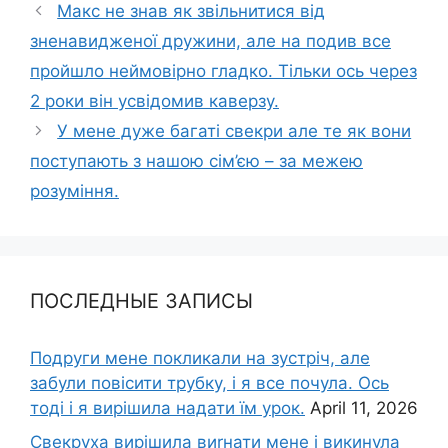
Макс не знав як звільнитися від
зненавидженої дружини, але на подив все
пройшло неймовірно гладко. Тільки ось через
2 роки він усвідомив каверзу.
У мене дуже багаті свекри але те як вони
поступають з нашою сім’єю – за межею
розуміння.
ПОСЛЕДНЫЕ ЗАПИСЫ
Подруги мене покликали на зустріч, але
забули повісити трубку, і я все почула. Ось
тоді і я вирішила надати їм урок.
April 11, 2026
Свекруха вирішила виrнати мене і викинула