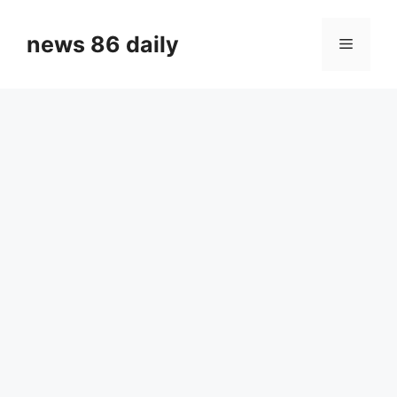
Skip
to
news 86 daily
Menu
content