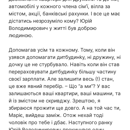
автомобілі у кожного члена сім’ї, вілла за
містом, акції, банківські рахунки. І все це має
дістатись незрозуміло кому? Юрій
Володимирович у житті був доброю
людиною.
Допомагав усім та кожному. Тому, коли він
узявся допомагати дитбудинkу, ні дружину, ні
дочку це не стурбувало. Навіть коли він став
перераховувати дитбудинkу більшу частину
своєї зарплати. Але залишити весь (!) стан,
це вже явний перебір. – Що “а ми”? У вас
залишаються ваші квартири, ваші машини, та
й із змістом не скривджу. Зрештою, я
збираюся прожити ще довго. А на той час ти,
Маріє, вийдеш заміж. Отож нехай тоді
чоловік про тебе і дбає. Наступного ранку
Юрій Володимирович прокинувся один.