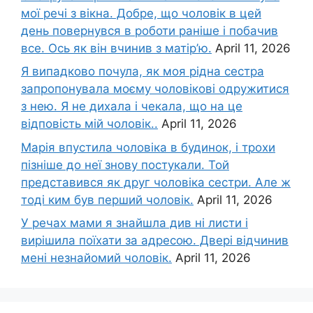
мої речі з вікна. Добре, що чоловік в цей
день повернувся в роботи раніше і побачив
все. Ось як він вчинив з матір’ю.
April 11, 2026
Я випадково почула, як моя рідна сестра
запропонувала моєму чоловікові одружитися
з нею. Я не дихала і чекала, що на це
відповість мій чоловік..
April 11, 2026
Марія впустила чоловіка в будинок, і трохи
пізніше до неї знову постукали. Той
представився як друг чоловіка сестри. Але ж
тоді ким був перший чоловік.
April 11, 2026
У речах мами я знайшла див ні листи і
вирішила поїхати за адресою. Двері відчинив
мені незнайомий чоловік.
April 11, 2026