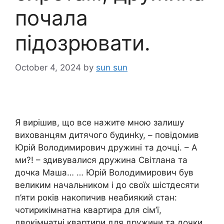
почала
підозрювати.
October 4, 2024
by
sun sun
Я вирішив, що все нажите мною залишу
вихованцям дитячого будинkу, – повідомив
Юрій Володимирович дружині та дочці. – А
ми?! – здивувалися дружина Світлана та
дочка Маша… … Юрій Володимирович був
великим начальником і до своїх шістдесяти
п’яти років накопичив неабиякий стан:
чотирикімнатна квартира для сім’ї,
двокімнатні квартири для дружини та дочки,