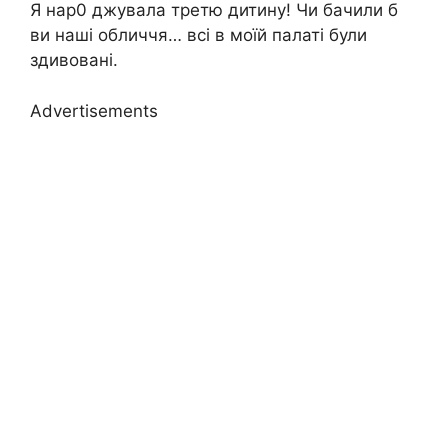
Я нар0 джувала третю дитину! Чи бачили б
ви наші обличчя… всі в моїй палаті були
здивовані.
Advertisements