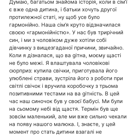
Думаю, багатьом знайома історія, коли в сім’ї
є вже одна дитина, і батьки хочуть другої
протилежної статі, ну щоб усе було
гармонійно. Наша сім’я круто відзначилася
своєю «гармонійністю». У нас був трирічний
син, і ми з чоловіком дуже хотіли собі
дівчинку з вищезгаданої причини, звичайно.
Коли я дізналася, що ва gітна, моєму щасті
не було межі. Я влаштувала чоловікові
сюрприз: купила свічки, приготувала його
улюблені страви, зустріла його з роботи при
світлі свічок і вручила коробочку з трьома
позитивними тестами на ва gітність. В цей
час наш синочок був у своєї бабусі. Ми були
на сьомому небі від щастя. Термін був ще
зовсім маленький, але ми вже сильно чекали
на появу нашого малюка. І, знаєте, у цей
момент про стать дитини взагалі не