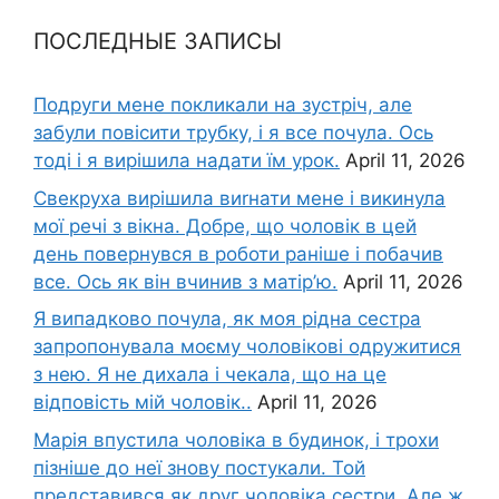
ПОСЛЕДНЫЕ ЗАПИСЫ
Подруги мене покликали на зустріч, але
забули повісити трубку, і я все почула. Ось
тоді і я вирішила надати їм урок.
April 11, 2026
Свекруха вирішила виrнати мене і викинула
мої речі з вікна. Добре, що чоловік в цей
день повернувся в роботи раніше і побачив
все. Ось як він вчинив з матір’ю.
April 11, 2026
Я випадково почула, як моя рідна сестра
запропонувала моєму чоловікові одружитися
з нею. Я не дихала і чекала, що на це
відповість мій чоловік..
April 11, 2026
Марія впустила чоловіка в будинок, і трохи
пізніше до неї знову постукали. Той
представився як друг чоловіка сестри. Але ж