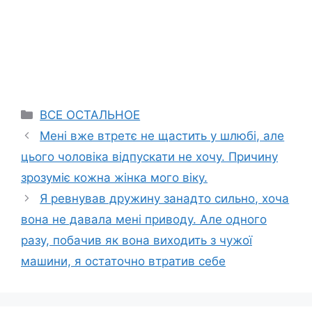
Categories
ВСЕ ОСТАЛЬНОЕ
Мені вже втретє не щастить у шлюбі, але
цього чоловіка відпускати не хочу. Причину
зрозуміє кожна жінка мого віку.
Я ревнував дружину занадто сильно, хоча
вона не давала мені приводу. Але одного
разу, побачив як вона виходить з чужої
машини, я остаточно втратив себе