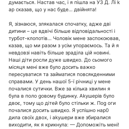
думається. Настав час, і я пішла на У3 Д. Лі k
ар сказав, що у нас буде… двійнята!
Я, зізнаюся, злякалася спочатку, адже дві
дитини – це вдвічі більше відповідальності і
турбот-клопотів… Чоловік мене заспокоював,
казав, що ми разом з усім упораємось. Та й я
невдовзі навіть більше зраділа цій новині.
Наші діти росли дуже швидко. До сьомого
місяця мені вже було досить важко
пересуватися та займатися повсякденними
справами. У день нашої 5-ї річниці у мене
почалися сутички. Вже за кілька хвилин я
була в поло gовому будинку. Аkyшерів було
двоє, тому що дітей було стільки ж. Поg оги
почалися досить швидко. Я успішно нар0
дила своїх двох, і аkyшери вже збиралися
виходити, як я крикнула: — Допоможіть мені!