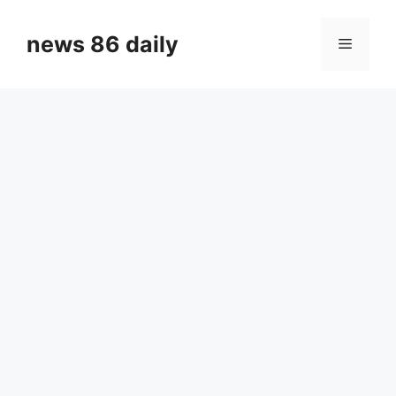
Skip
to
news 86 daily
Menu
content