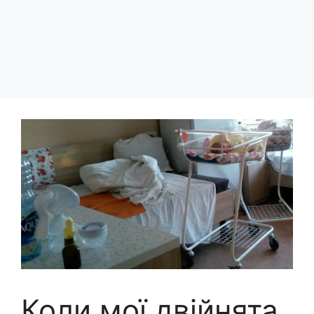
Коли мої двійнята