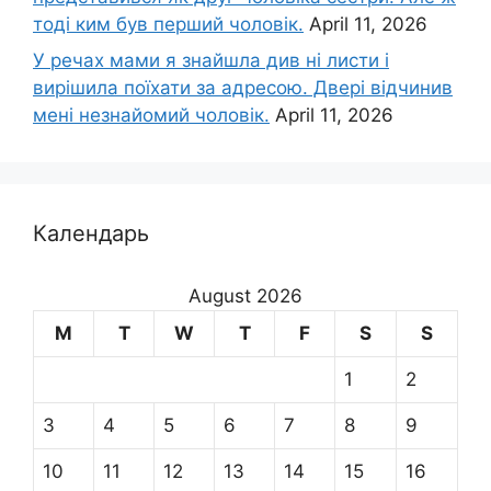
тоді ким був перший чоловік.
April 11, 2026
У речах мами я знайшла див ні листи і
вирішила поїхати за адресою. Двері відчинив
мені незнайомий чоловік.
April 11, 2026
Календарь
August 2026
M
T
W
T
F
S
S
1
2
3
4
5
6
7
8
9
10
11
12
13
14
15
16