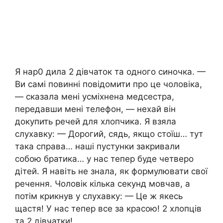
Я нар0 дила 2 дівчаток та одного синочка. —
Ви самі повинні повідомити про це чоловіка,
— сказала мені усміхнена медсестра,
передавши мені телефон, — нехай він
докупить речей для хлопчика. Я взяла
слухавку: — Дорогий, сядь, якщо стоїш… тут
така справа… наші пустунки закривали
собою братика… у нас тепер буде четверо
дітей. Я навіть не знала, як формулювати свої
речення. Чоловік кілька секунд мовчав, а
потім крикнув у слухавку: — Це ж якесь
щастя! У нас тепер все за красою! 2 хлопців
та 2 дівчатки!