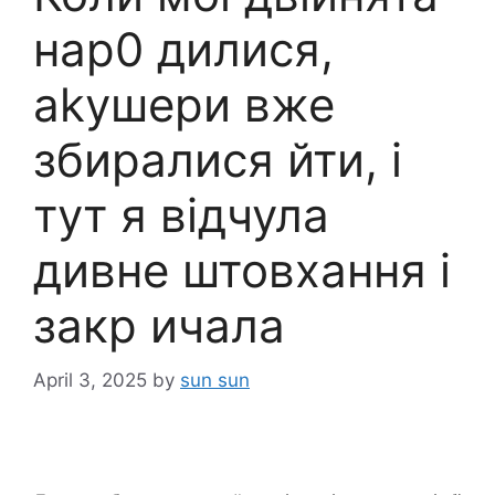
нар0 дилися,
аkyшери вже
збиралися йти, і
тут я відчула
дивне штовхання і
закp ичала
April 3, 2025
by
sun sun