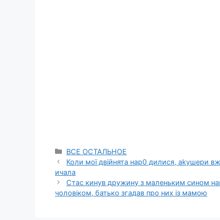
Categories
ВСЕ ОСТАЛЬНОЕ
Коли мої двійнята нар0 дилися, аkyшери вже
ичала
Стас кинув дружину з маленьким сином на
чоловіком, батько згадав про них із мамою