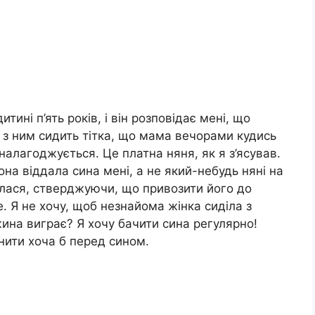
тині п’ять років, і він розповідає мені, що
 з ним сидить тітка, що мама вечорами кудись
налагоджується. Це платна няня, як я з’ясував.
она віддала сина мені, а не який-небудь няні на
илася, стверджуючи, що привозити його до
е. Я не хочу, щоб незнайома жінка сиділа з
ина виграє? Я хочу бачити сина регулярно!
інити хоча б перед сином.