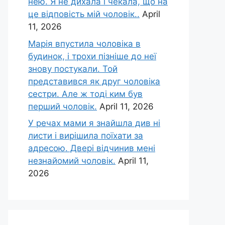
нею. Я не дихала і чекала, що на
це відповість мій чоловік..
April
11, 2026
Марія впустила чоловіка в
будинок, і трохи пізніше до неї
знову постукали. Той
представився як друг чоловіка
сестри. Але ж тоді ким був
перший чоловік.
April 11, 2026
У речах мами я знайшла див ні
листи і вирішила поїхати за
адресою. Двері відчинив мені
незнайомий чоловік.
April 11,
2026