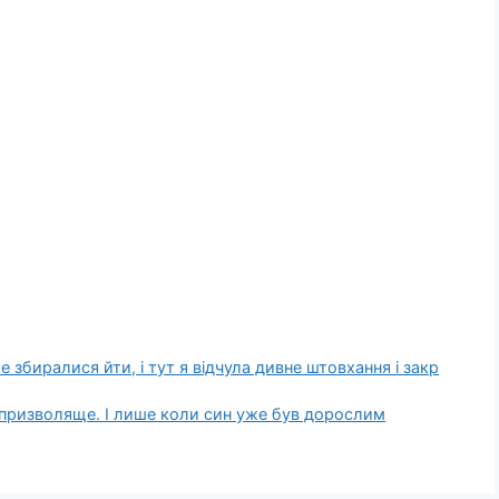
 збиралися йти, і тут я відчула дивне штовхання і закp
призволяще. І лише коли син уже був дорослим