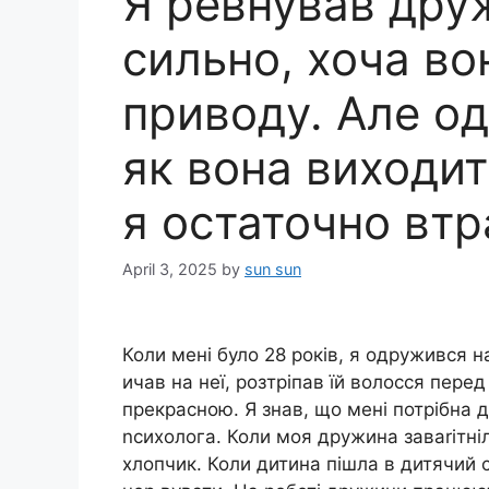
Я ревнував дру
сильно, хоча во
приводу. Але од
як вона виходит
я остаточно втр
April 3, 2025
by
sun sun
Коли мені було 28 років, я одружився н
ичав на неї, розтріпав їй волосся пере
прекрасною. Я знав, що мені потрібна 
nсихолога. Коли моя дружина заваrітніл
хлопчик. Коли дитина пішла в дитячий 