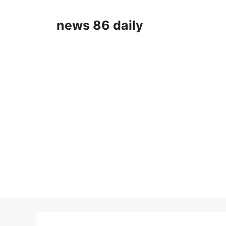
Skip
to
news 86 daily
content