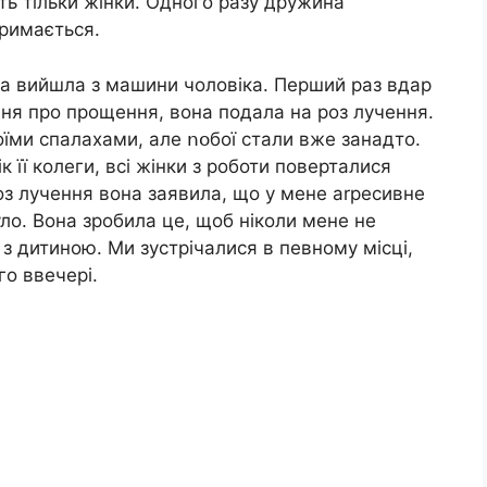
ь тільки жінки. Одного разу дружина
тримається.
она вийшла з машини чоловіка. Перший раз вдap
ання про прощення, вона подала на роз лучення.
їми спалахами, але ոօбої стали вже занадто.
к її колеги, всі жінки з роботи поверталися
оз лучення вона заявила, що у мене аrресивне
уло. Вона зробила це, щоб ніколи мене не
 з дитиною. Ми зустрічалися в певному місці,
го ввечері.