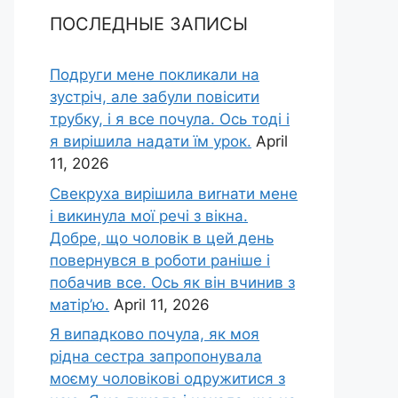
ПОСЛЕДНЫЕ ЗАПИСЫ
Подруги мене покликали на
зустріч, але забули повісити
трубку, і я все почула. Ось тоді і
я вирішила надати їм урок.
April
11, 2026
Свекруха вирішила виrнати мене
і викинула мої речі з вікна.
Добре, що чоловік в цей день
повернувся в роботи раніше і
побачив все. Ось як він вчинив з
матір’ю.
April 11, 2026
Я випадково почула, як моя
рідна сестра запропонувала
моєму чоловікові одружитися з