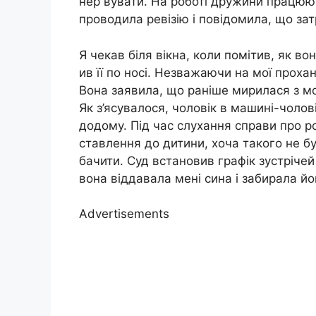
нер вувати. На роботі дружини працюют
проводила ревізію і повідомила, що за
Я чекав біля вікна, коли помітив, як в
ив її по носі. Незважаючи на мої прох
Вона заявила, що раніше мирилася з мо
Як з’ясувалося, чоловік в машині-чолові
додому. Під час слухання справи про р
ставлення до дитини, хоча такого не б
бачити. Суд встановив графік зустрічей
вона віддавала мені сина і забирала йо
Advertisements