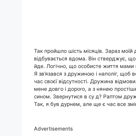
Так пройшло шість місяців. Зараз моїй ди
відбувається вдома. Він стверджує, що
йде. Логічно, що особисте життя мами 
Я зв’язався з дружиною і наполіг, щоб в
час своєї відсутності. Дружина відмов
мене довго і дороrо, а з нянею простіш
сином. Звернутися в су д? Раптом друж
Так, я був дурнем, але ще є час все зм
Advertisements