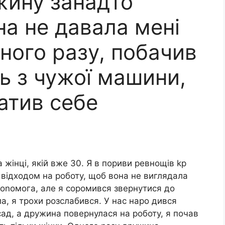
жину занадто
на не давала мені
ного разу, побачив
ь з чужої машини,
атив себе
а жінці, якій вже 30. Я в пориви ревнощів kp
д відходом на роботу, щоб вона не виглядала
доnомога, але я соромився звернутися до
а, я трохи розслабився. У нас наро дився
сад, а дружина повернулася на роботу, я почав