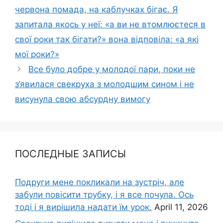
червона помада, на каблучках бігає. Я
запитала якось у неї: «а ви не втомлюєтеся в
свої роки так бігати?» вона відповіла: «а які
мої роки?»
Все було добре у молодої пари, поки не
з’явилася свекруха з молодшим сином і не
висунула свою абсурдну вимогу
ПОСЛЕДНЫЕ ЗАПИСЫ
Подруги мене покликали на зустріч, але
забули повісити трубку, і я все почула. Ось
тоді і я вирішила надати їм урок.
April 11, 2026