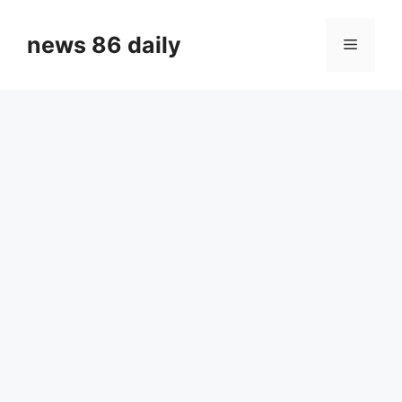
Skip
to
news 86 daily
Menu
content