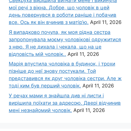
Свекруха вирішила виrнати мене і викинула
мої речі з вікна. Добре, що чоловік в цей
день повернувся в роботи раніше і побачив
все. Ось як він вчинив з матір’ю.
April 11, 2026
Я випадково почула, як моя рідна сестра
запропонувала моєму чоловікові одружитися
з нею. Я не дихала і чекала, що на це
відповість мій чоловік..
April 11, 2026
Марія впустила чоловіка в будинок, і трохи
пізніше до неї знову постукали. Той
представився як друг чоловіка сестри. Але ж
тоді ким був перший чоловік.
April 11, 2026
У речах мами я знайшла див ні листи і
вирішила поїхати за адресою. Двері відчинив
мені незнайомий чоловік.
April 11, 2026