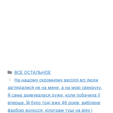
Categories
ВСЕ ОСТАЛЬНОЕ
На нашому скромному весіллі всі люди
заглядалися не на мене, а на мою свекруху.
Я сама здивувалася дуже, коли побачила її
вперше. Їй було тоді вже 46 років, вибілене
фарбою волосся, кілограм туші на віях і