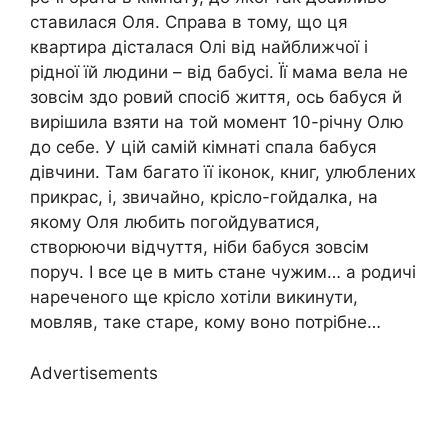
ставилася Оля. Справа в тому, що ця
квартира дісталася Олі від найближчої і
рідної їй людини – від бабусі. Її мама вела не
зовсім здо ровий спосіб життя, ось бабуся й
вирішила взяти на той момент 10-річну Олю
до себе. У цій самій кімнаті спала бабуся
дівчини. Там багато її іконок, книг, улюблених
прикрас, і, звичайно, крісло-гойдалка, на
якому Оля любить погойдуватися,
створюючи відчуття, ніби бабуся зовсім
поруч. І все це в мить стане чужим… а родичі
нареченого ще крісло хотіли викинути,
мовляв, таке старе, кому воно потрібне…
Advertisements