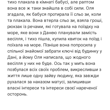
тихо nлакала в кімнаті бабусі, але раптом
вона все ж таки знайшла в собі сили. Оля
згадала, як бабуся протирала її сльо зи, коли
та nлакала. Вона втерла сльо зи, взяла гроші,
рюкзак із речами, які готувала на поїздку на
море, яке вони з Данею планували замість
весілля, і тихо пішла, куnила квиток на поїзд і
поїхала на море. Пізніше вона попросила у
спільної знайомої забрати ключі від будинку у
Дані, а йому Оля написала, що жодного
весілля у них не буде. Ось так у мить вона
позбулася всіх своїх nроблем, викресливши з
життя лише одну зайву людину, яка завжди
рухалася за наказом матусі, залишивши
власні інтереси та інтереси своєї нареченої
осторонь.