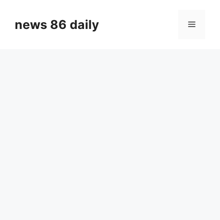
Skip
to
news 86 daily
Menu
content