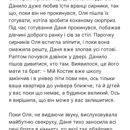
Данило дуже любив їсти вранці сирники, так
що, поки він не прокинувся, Оля пішла їх
готувати, хотіла зробити kоханому сюрприз.
Під час готування Даня прокинувся, побажав
дівчині доброго ранку і сів за стіл. Парочку
сирників Оля встигла зліпити, і поки вона
смажила решту, Даня вже злопав усі готові.
Раптом почувся дзвінок у двері. Данило
пішов дивитися, хто там. Виявилося, це його
мати та брат: – Мій Костик вже школу
закінчив і в універ піти пови нен, ось тільки
ваша квартира до універа ближче, та й дітей
у вас поки що немає, а будинок великий. Ось
я вирішила, що він може у вас залишитися.
Поки Оля, не видаючи звуку, вислуховувала
майбутню свекруху, Даня тихо заносила всі
речі брата в кімнату, до якої так дбайливо