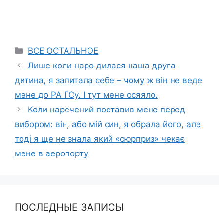
Categories
ВСЕ ОСТАЛЬНОЕ
Лише коли наро дилася наша друга
дитина, я запитала себе – чому ж він не веде
мене до РА ГСу. І тут мене осяяло.
Коли наречений поставив мене перед
вибором: він, або мій син, я обрала його, але
тоді я ще не знала який «сюрприз» чекає
мене в аеропорту
ПОСЛЕДНЫЕ ЗАПИСЫ