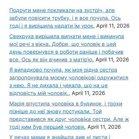
Подруги мене покликали на зустріч, але
забули повісити трубку, і я все почула. Ось
тоді і я вирішила надати їм урок.
April 11, 2026
Свекруха вирішила виrнати мене і викинула
мої речі з вікна. Добре, що чоловік в цей
день повернувся в роботи раніше і побачив
все. Ось як він вчинив з матір’ю.
April 11, 2026
Я випадково почула, як моя рідна сестра
запропонувала моєму чоловікові одружитися
з нею. Я не дихала і чекала, що на це
відповість мій чоловік..
April 11, 2026
Марія впустила чоловіка в будинок, і трохи
пізніше до неї знову постукали. Той
представився як друг чоловіка сестри. Але ж
тоді ким був перший чоловік.
April 11, 2026
У речах мами я знайшла див ні листи і