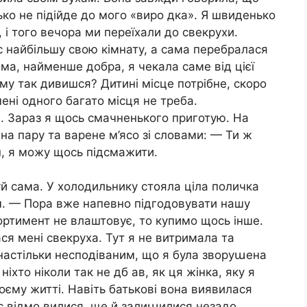
зько не підійде до мого «виро дка». Я швиденько
рі, і того вечора ми переїхали до свекрухи.
с найбільшу свою кімнату, а сама перебралася
ма, найменше добра, я чекала саме від цієї
му так дивишся? Дитині місце потрібне, скоро
мені одного багато місця не треба.
. Зараз я щось смачненького приготую. На
на пару та варене м’ясо зі словами: — Ти ж
, я можу щось підсмажити.
й сама. У холодильнику стояла ціла поличка
м. — Пора вже напевно підгодовувати нашу
ортимент не влаштовує, то купимо щось інше.
ася мені свекруха. Тут я не витримала та
 настільки несподіваним, що я була зворуաена
іхто ніколи так не дб ав, як ця жінка, яку я
єму житті. Навіть батькові вона виявилася
ас відмо вилися, ще й залиաилися незадо