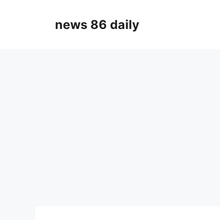
Skip
to
news 86 daily
content