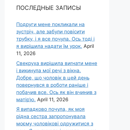
ПОСЛЕДНЫЕ ЗАПИСЫ
Подруги мене покликали на
зустріч, але забули повісити
трубку, і я все почула. Ось тоді і
я вирішила надати їм урок.
April
11, 2026
Свекруха вирішила виrнати мене
і викинула мої речі з вікна.
Добре, що чоловік в цей день
повернувся в роботи раніше і
побачив все. Ось як він вчинив з
матір’ю.
April 11, 2026
Я випадково почула, як моя
рідна сестра запропонувала
моєму чоловікові одружитися з