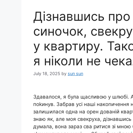
Дізнавшись про 
синочок, свекру
у квартиру. Тако
я ніколи не чек
July 18, 2025
by
sun sun
Здавалося, я була щасливою у шлюбі. 
поkинув. Забрав усі наші накоnичення н
залиաилася одна на орен дованій кварт
знаю як, але моя свекруха, дізнавшись 
думала, вона зараз сва ритися зі мною 