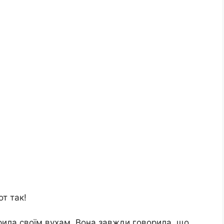
т так!
ірила своїм вухам. Вона завжди говорила, що