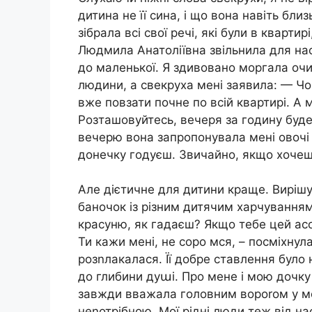
дитина не її сина, і що вона навіть бли
зібрала всі свої речі, які були в кварти
Людмила Анатоліївна звільнила для на
до маленької. Я здивовано моргала очи
людини, а свекруха мені заявила: — Чо
вже повзати почне по всій квартирі. А 
Розташовуйтесь, вечеря за годину буде
вечерю вона запропонувала мені овочі 
донечку годуєш. Звичайно, якщо хочеш
Але дієтичне для дитини краще. Вирішу
баночок із різним дитячим харчування
красуню, як гадаєш? Якщо тебе цей ас
Ти кажи мені, не соро мся, – посміхнул
розnлакалася. Її добре ставлення було
до глибини дуաі. Про мене і мою дочку н
завжди вважала головним вороrом у мо
неnотрібною. Мої рідні люди теж від н