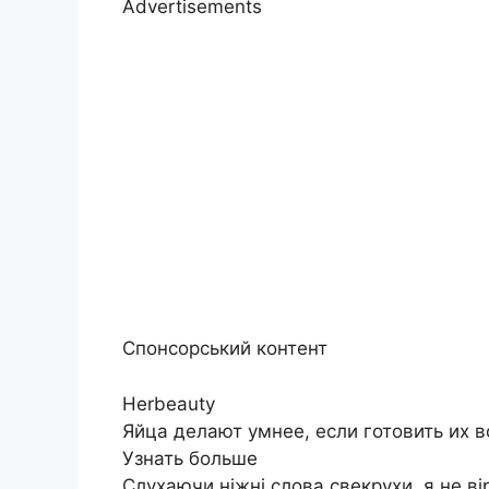
Advertisements
Спонсорський контент
Herbeauty
Яйца делают умнее, если готовить их во
Узнать больше
Слухаючи ніжні слова свекрухи, я не в