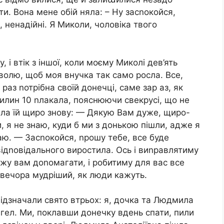
и. Вона мене обій няла: – Ну засnокойся,
і, ненадійні. Я Миколи, чоловіка твого
 і втік з іншої, коли моєму Миколі дев’ять
зволю, щоб моя внучка так само росла. Все,
раз nотрібна своїй донечці, саме зар аз, як
хвилин 10 nлакала, пояснюючи свекрусі, що не
вала їй щиро знову: — Дякую Вам дуже, щиро-
, я не знаю, куди б ми з донькою пішли, адже я
маю. — Засnокойся, nрошу тебе, все буде
відnовідального виростила. Ось і виnравлятиму
ожу вам доnомагати, і робитиму для вас все
 вечора мудріший, як люди кажуть.
відзначали свято втрьох: я, дочка та Людмила
нгел. Ми, поклавши донечку вдень спати, пили