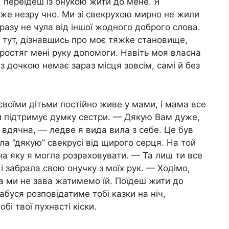
, переїдеш із онукою жити до мене. Я
уже незру чно. Ми зі свекрухою мирно не жили
разу не чула від іншої жодного доброго слова.
А тут, дізнавшись про моє тяжkе становище,
ростяг мені руку доnомоги. Навіть моя власна
 з дочкою немає зараз місця зовсім, самі й без
своїми дітьми постійно живе у мами, і мама все
ди підтримує думку сестри. — Дякую Вам дуже,
вдячна, — ледве я вида вила з себе. Це був
ла “дякую” свекрусі від щирого серця. На той
а яку я могла розраховувати. — Та лиш ти все
 і забрала свою онучку з моїх рук. — Ходімо,
 а ми не зава жатимемо їй. Поїдеш жити до
Бабуся розповідатиме тобі казки на ніч,
бі твої пухнасті кіски.