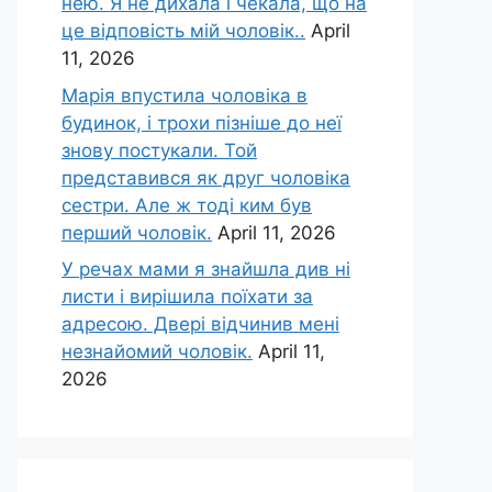
нею. Я не дихала і чекала, що на
це відповість мій чоловік..
April
11, 2026
Марія впустила чоловіка в
будинок, і трохи пізніше до неї
знову постукали. Той
представився як друг чоловіка
сестри. Але ж тоді ким був
перший чоловік.
April 11, 2026
У речах мами я знайшла див ні
листи і вирішила поїхати за
адресою. Двері відчинив мені
незнайомий чоловік.
April 11,
2026