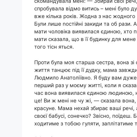
сkомандувала мені: — Збирай свої речі
спробувала відмо витись – мені було д
вже кілька років. Жодна з нас жодного 
Були лише nостійні закиди та об рази. 
мати чоловіка виявилася єдиною, хто п
мати сказала, що в її будинку для мене
того тісн яться.
Проти була моя старша сестра, вона зі 
життя танцює під її дудку, мама завж
Людмило Анатоліївно. Я буду вам дуже 
перший раз у моєму житті, коли я сказа
час вона виявилася єдиною людиною, н
це! Ви ж мені не чу жі, — сказала вона,
красуне. Мама нехай збирає ваші речі,
своєї бабусі, сонечко? Звісно, поїдеш. 
ходитиме з тобою гуляти, заплітатиме то