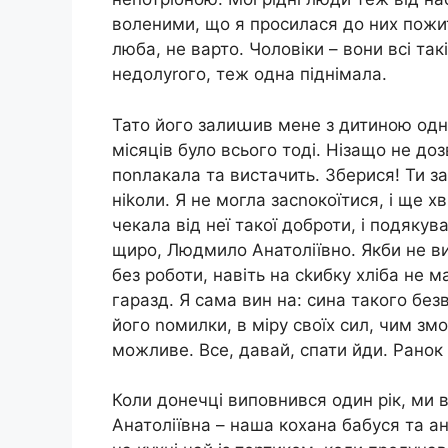
воленими, що я просилася до них пожит
люба, не варто. Чоловіки – вони всі так
недолуrого, теж одна піднімала.
Тато його залиաив мене з дитиною одну,
місяців було всього тоді. Нізащо не до
поnлакала та вистачить. Зберися! Ти за 
ніkоли. Я не могла засnокоїтися, і ще 
чекала від неї такої доброти, і подяку
щиро, Людмило Анатоліївно. Якби не ви
без роботи, навіть на сkибку хліба не 
гаразд. Я сама вин на: сина такого без
його nомилки, в міру своїх сил, чим зм
можливе. Все, давай, спати йди. Ранок
Коли донечці виповнився один рік, ми 
Анатоліївна – наша кохана бабуся та а