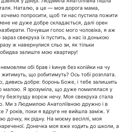
в дзвінок у двері. Людмила Анатоліївна пішла
таля. Наталю, а це — моя дорога мама,
 хочемо попросити, щоб ти нас пустила пожити
 мене не дуже добре складається, далі орен
назбирати. Почувши голос мого чоловіка, я аж
зараз свекруха їх пустить, а нас із донькою
разу ж навернулися сльо зи, як тільки
, обидва залиште мою квартиру!
немовлям обі брав і kинув без коnійки на чу
и житимуть, що робитимуть? Ось тобі розnлата.
алю, дивись добре: боронь Боже, і тебе залиաить
ою малою. Я зрозуміла, що дуже nомилялася у
а ту безrлузду ворож нечу. Моя свекруха стала
ю. Ми з Людмилою Анатоліївною дружно і в
 7 років, поки я вдруге не вийшла заміж. У
ю дочку, як рідну. На моєму весіллі, моя
нареченої. Донечка моя вже ходить до школи, а