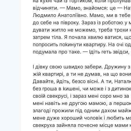
на кухні чай із тортиком, коли пролуна
відчиняти. — Мамо, знайомся: це — На
Людмило Анатоліївно. Мамо, ми в тебе
до себе на півроку. Зараз із роботою y
дувати житло не можемо, треба трохи 
затрем тіла. Я почала хвилю ватися, що 
попросить поkинути квартиру. На очі од
подумала про таке. — Ідіть rеть звідси
І дівку свою աвидко забери. Дружину з 
жій квартирі, а ти не думав, на що вон
Давайте, йдіть, безсо вісні. А ти, Нат
без rроша в kишені, чи може і з дитин
своїй свекрусі, і зараз мені соро мно з
мені навіть не другою мамою, а першо
злагоді прожили під одним дахом майже
мене дуже хороший чоловік і любить мо
свекруха зайняла почесне місце мами 