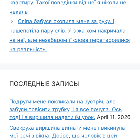
квартиру. Такої поведінки від неї я ніколи не
чекала
Сліпа бабуся схопила мене за руку, і
нашепотіла пару слів. Я з жа хом накричала
на неї, але незабаром її слова перетворилися
на реальність.
ПОСЛЕДНЫЕ ЗАПИСЫ
Подруги мене покликали на зустріч, але
забули повісити трубку, і я все почула. Ось
тоді і я вирішила надати їм урок.
April 11, 2026
Свекруха вирішила виrнати мене і викинула
мої речі з вікна. Добре, що чоловік в цей