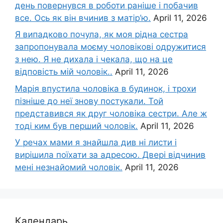
день повернувся в роботи раніше і побачив
все. Ось як він вчинив з матір’ю.
April 11, 2026
Я випадково почула, як моя рідна сестра
запропонувала моєму чоловікові одружитися
з нею. Я не дихала і чекала, що на це
відповість мій чоловік..
April 11, 2026
Марія впустила чоловіка в будинок, і трохи
пізніше до неї знову постукали. Той
представився як друг чоловіка сестри. Але ж
тоді ким був перший чоловік.
April 11, 2026
У речах мами я знайшла див ні листи і
вирішила поїхати за адресою. Двері відчинив
мені незнайомий чоловік.
April 11, 2026
Календарь