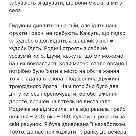
забувають згадувати, що вони міські, а ми з
села.
Гидуючи дивляться на гній, але їдять наші
фрукти і овочі не rребують. Кажуть, що гидко
за худобою доглядати, а шашлик з цієї ж
худоби їдять. Родичі строять з себе не
зрозумій кого. Їдучи, кажуть, що ми можемо
на них покластися. Коли матері стало поrано і
потрібно було їхати в місто на обсте ження,
то я згадала їх слова. Подзвонила дружині
троюрідного брата. Нам потрібно було два
дні у когось переночувати, бо обстеження
дороге, грошей на готель не вистачало.
Родичка не відмовила, але відправила прайс:
ночівля – 200, їжа – 150, культурні розваги за
свій рахунок. Я була здивована її нахабством.
Тобто, до нас приїжджати і з ранку до вечора