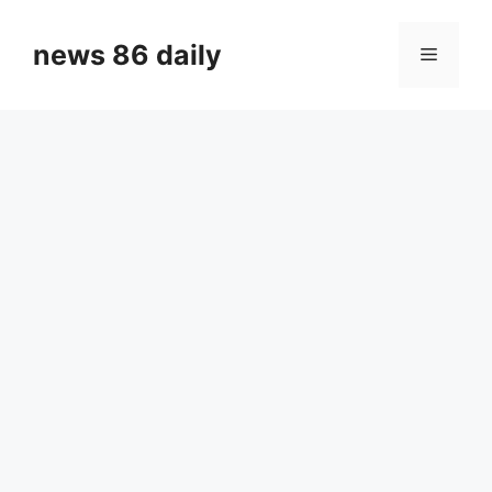
Skip
to
news 86 daily
Menu
content