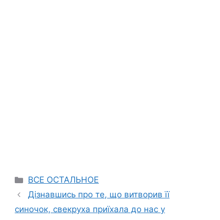
Categories
ВСЕ ОСТАЛЬНОЕ
Дізнавшись про те, що витворив її
синочок, свекруха приїхала до нас у