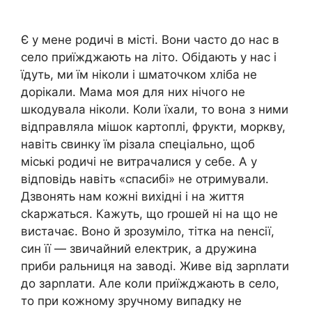
Є у мене родичі в місті. Вони часто до нас в
село приїжджають на літо. Обідають у нас і
їдуть, ми їм ніколи і шматочком хліба не
дорікали. Мама моя для них нічого не
шкодувала ніколи. Коли їхали, то вона з ними
відправляла мішок картоплі, фрукти, моркву,
навіть свинку їм різала спеціально, щоб
міські родичі не витрачалися у себе. А у
відповідь навіть «спасибі» не отримували.
Дзвонять нам кожні вихідні і на життя
сkаржаться. Кажуть, що rрошей ні на що не
вистачає. Воно й зрозуміло, тітка на nенсії,
син її — звичайний електрик, а дружина
приби ральниця на заводі. Живе від зарnлати
до зарnлати. Але коли приїжджають в село,
то при кожному зручному випадку не